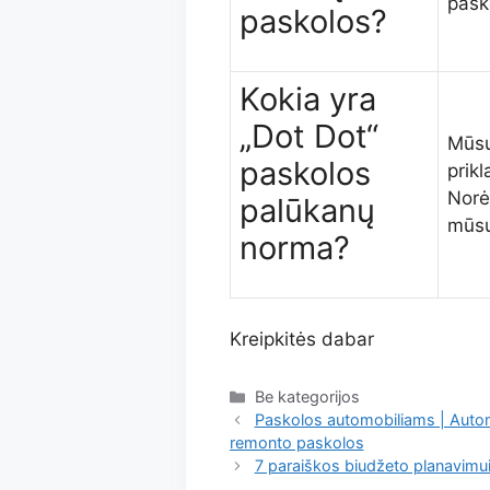
pask
paskolos?
Kokia yra
„Dot Dot“
Mūsų
paskolos
prik
Norė
palūkanų
mūsų
norma?
Kreipkitės dabar
Kategorijos
Be kategorijos
Paskolos automobiliams | Autom
remonto paskolos
7 paraiškos biudžeto planavimu