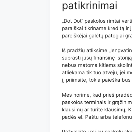
patikrinimai
„Dot Dot“ paskolos rimtai ver
paraiškai tikriname kreditą ir
pareiškėjai galėtų patogiai grą
Iš pradžių atliksime „lengvati
suprasti jūsų finansinę istorij
nebus matoma kitiems skolint
atliekama tik tuo atveju, jei 
jį priimsite, tokia paieška bu
Mes norime, kad prieš pradėd
paskolos terminais ir grąžinim
klausimų ar turite klausimų, 
padės el. Paštu arba telefonu
Pažvelkite į mūsų paskolų sk