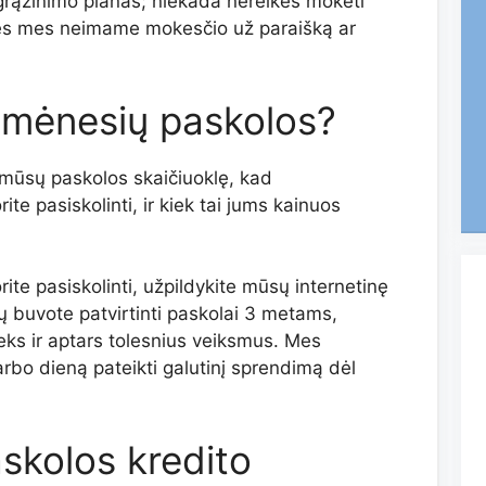
grąžinimo planas; niekada nereikės mokėti
nes mes neimame mokesčio už paraišką ar
6 mėnesių paskolos?
mūsų paskolos skaičiuoklę, kad
te pasiskolinti, ir kiek tai jums kainuos
ite pasiskolinti, užpildykite mūsų internetinę
ių buvote patvirtinti paskolai 3 metams,
eks ir aptars tolesnius veiksmus. Mes
arbo dieną pateikti galutinį sprendimą dėl
skolos kredito