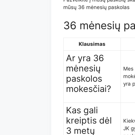
mūsų 36 mėnesių paskolas
36 mėnesių p
Klausimas
Ar yra 36
mėnesių
Mes 
paskolos
mokė
yra 
mokesčiai?
Kas gali
kreiptis dėl
Kiek
3 metų
JK gy