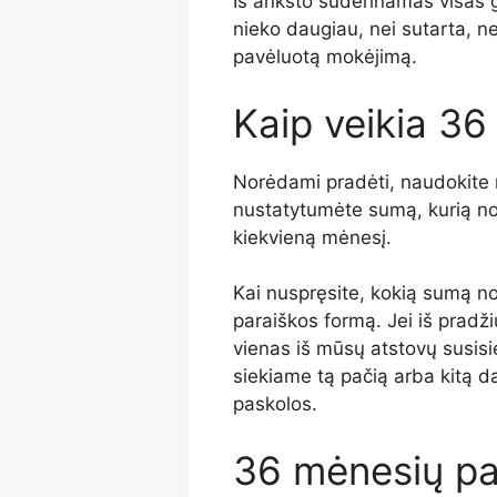
Iš anksto suderinamas visas 
nieko daugiau, nei sutarta, 
pavėluotą mokėjimą.
Kaip veikia 3
Norėdami pradėti, naudokite 
nustatytumėte sumą, kurią nori
kiekvieną mėnesį.
Kai nuspręsite, kokią sumą nor
paraiškos formą. Jei iš pradž
vienas iš mūsų atstovų susisi
siekiame tą pačią arba kitą d
paskolos.
36 mėnesių pa