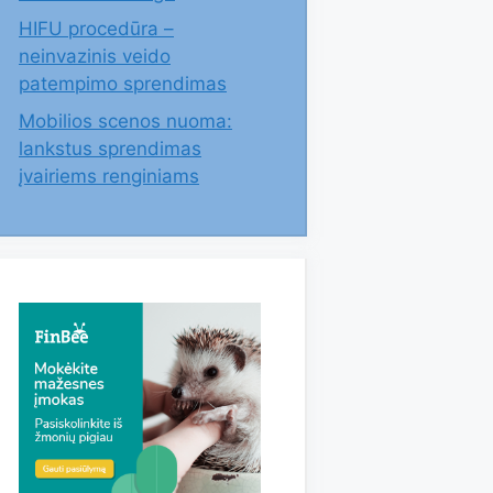
HIFU procedūra –
neinvazinis veido
patempimo sprendimas
Mobilios scenos nuoma:
lankstus sprendimas
įvairiems renginiams