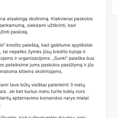
tina atsakingą skolinimą. Kiekvienai paskolos
 įperkamumą, siekdami užtikrinti, kad
žinti paskolą.
nio“ kredito paiešką, kad galėtume apytiksliai
ą, tai nepaliks žymės jūsų kredito byloje ir
ojams ir organizacijoms. „Sunki“ paieška bus
mes pateiksime jums paskolos pasiūlymą ir jūs
s matoma kitiems skolintojams.
ami tave būtų visiškai patenkinti 3 metų
ais. Jei bet kuriuo metu turite kokių nors
Klientų aptarnavimo komandos narys mielai
.
aičiuoklę, kad sužinotumėte daugiau apie