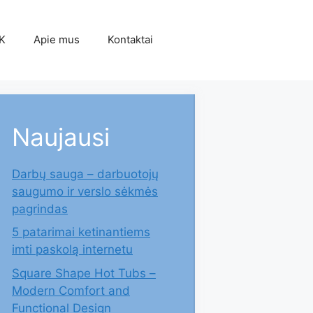
K
Apie mus
Kontaktai
Naujausi
Darbų sauga – darbuotojų
saugumo ir verslo sėkmės
pagrindas
5 patarimai ketinantiems
imti paskolą internetu
Square Shape Hot Tubs –
Modern Comfort and
Functional Design