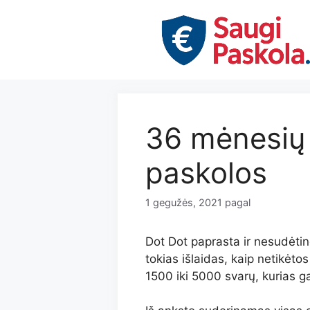
Pereiti
prie
turinio
36 mėnesių 
paskolos
1 gegužės, 2021
pagal
Dot Dot paprasta ir nesudėti
tokias išlaidas, kaip netikėt
1500 iki 5000 svarų, kurias ga