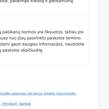
olos, patikrinęs kreditą ir įperkamumą.
 palūkanų normos yra fiksuotos, tačiau jos
lauso nuo jūsų pasirinkto paskolos termino.
dami gauti daugiau informacijos, naudokite
 paskolos skaičiuoklę.
obilių paskolos dėl blogo kredito Automobilių
i „Ferratum“ bankas