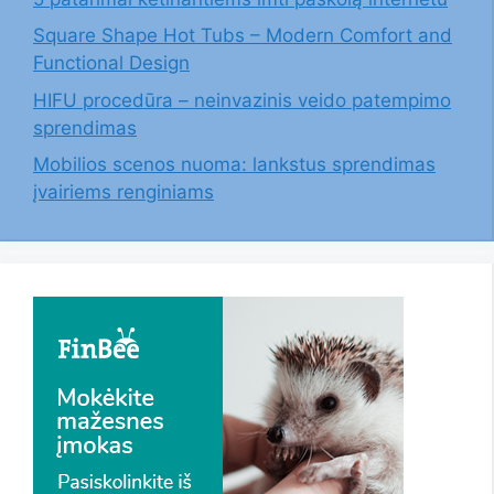
Square Shape Hot Tubs – Modern Comfort and
Functional Design
HIFU procedūra – neinvazinis veido patempimo
sprendimas
Mobilios scenos nuoma: lankstus sprendimas
įvairiems renginiams