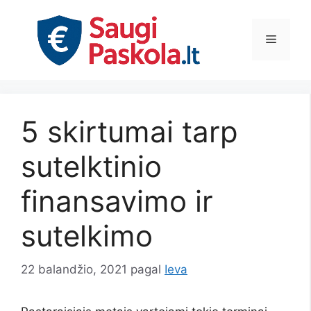
Pereiti
prie
Meniu
turinio
5 skirtumai tarp
sutelktinio
finansavimo ir
sutelkimo
22 balandžio, 2021
pagal
Ieva