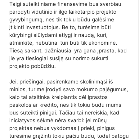
Taigi sutelktiniame finansavime bus svarbiau
parodyti vidutinio ir ilgo laikotarpio projekto
gyvybingumą, nes tik tokiu būdu galėsime
įtikinti investuotojus. Be to, turėsime būti
kūrybingi siūlydami atlygį ir naudą, kuri,
atminkite, nebūtinai turi būti tik ekonominė.
Tiesą sakant, dažniausiai yra gana įprasta, kad
jie yra tiesiogiai susiję su norimo sukurti
projekto pobūdžiu.
Jei, priešingai, pasirenkame skolinimąsi iš
minios, turime įrodyti savo mokumo pajėgumus,
kaip tai atsitinka kreipiantis dėl įprastos
paskolos ar kredito, nes tik tokiu būdu mums
bus suteikti pinigai. Tačiau tai nereiškia, kad
iniciatyvos sėkmė nėra svarbi: jei mūsų
projektas nebus vykdomas į priekį, pinigus
turėsime grąžinti tokiu pačiu būdu, todėl patogu