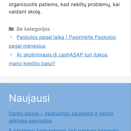
organizuotis patiems, kad nekiltų problemų, kai
valdant skolą.
Kategorijos
Be kategorijos
Paskolos pagal laiką | Pasirinkite Paskolos
pagal mėnesius
Ar skolinimasis iš cashASAP turi įtakos
mano kredito balui?
Naujausi
Darbų sauga – darbuotojų saugumo ir verslo
sėkmės pagrindas
5 patarimai ketinantiems imti paskolą internetu