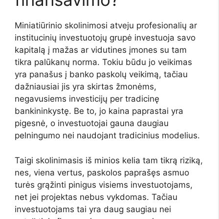
Miniatiūrinio skolinimosi atveju profesionalių ar
institucinių investuotojų grupė investuoja savo
kapitalą į mažas ar vidutines įmones su tam
tikra palūkanų norma. Tokiu būdu jo veikimas
yra panašus į banko paskolų veikimą, tačiau
dažniausiai jis yra skirtas žmonėms,
negavusiems investicijų per tradicinę
bankininkystę. Be to, jo kaina paprastai yra
pigesnė, o investuotojai gauna daugiau
pelningumo nei naudojant tradicinius modelius.
Taigi skolinimasis iš minios kelia tam tikrą riziką,
nes, viena vertus, paskolos paprašęs asmuo
turės grąžinti pinigus visiems investuotojams,
net jei projektas nebus vykdomas. Tačiau
investuotojams tai yra daug saugiau nei