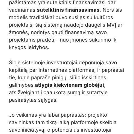
pažįstamas yra sutelktinis finansavimas, dar
vadinamas
sutelktinis finansavimas
. Nors šis
modelis tradiciškai buvo susijęs su kultūros
projektais, šią sistemą naudojo daugelis MVĮ ar
žmonės, norintys gauti finansavimą savo
projektams pradėti – nuo įmonės sukūrimo iki
knygos leidybos.
Šioje sistemoje investuotojai deponuoja savo
kapitalą per internetines platformas, ir paprastai
tie, kurie paprašė pinigų, siūlo išskirtines
galimybes
atlygis kiekvienam globėjui
,
atsižvelgiant į paaukotą sumą ir sutartyje
pasirašytas sąlygas.
Jo veikimas yra labai paprastas: projekto
savininkas tam tikrą laiką platformoje skelbia
savo iniciatyvą, o potencialūs investuotojai