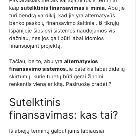
Pastaraisiais metais vartojami tokie terminai
kaip
sutelktinis finansavimas
ir
minia
. Abu jie
turi bendrą vardiklį, kad jie yra alternatyvūs
banko paskolų finansavimo šaltiniai. Iš tikrųjų
Ispanijoje šios dvi sistemos naudojamos vis
dažniau, nes jos gali būti labai įdomios
finansuojant projektą.
Tačiau, be to, abu yra
alternatyvios
finansavimo sistemos
Jie pateikia labai didelių
skirtumų, kurie turėtų būti gerai žinomi
renkantis vieną ar kitą. Pasiruošę pradėti?
Sutelktinis
finansavimas: kas tai?
Iš abiejų terminų galbūt jums labiausiai