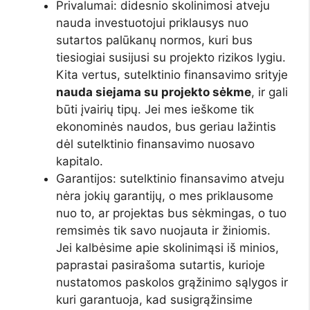
Privalumai: didesnio skolinimosi atveju
nauda investuotojui priklausys nuo
sutartos palūkanų normos, kuri bus
tiesiogiai susijusi su projekto rizikos lygiu.
Kita vertus, sutelktinio finansavimo srityje
nauda siejama su projekto sėkme
, ir gali
būti įvairių tipų. Jei mes ieškome tik
ekonominės naudos, bus geriau lažintis
dėl sutelktinio finansavimo nuosavo
kapitalo.
Garantijos: sutelktinio finansavimo atveju
nėra jokių garantijų, o mes priklausome
nuo to, ar projektas bus sėkmingas, o tuo
remsimės tik savo nuojauta ir žiniomis.
Jei kalbėsime apie skolinimąsi iš minios,
paprastai pasirašoma sutartis, kurioje
nustatomos paskolos grąžinimo sąlygos ir
kuri garantuoja, kad susigrąžinsime