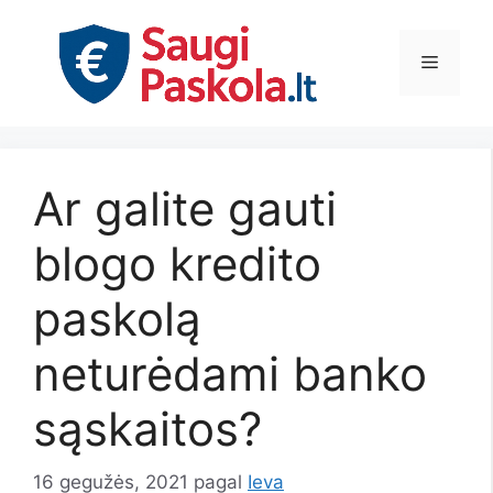
Pereiti
prie
Meniu
turinio
Ar galite gauti
blogo kredito
paskolą
neturėdami banko
sąskaitos?
16 gegužės, 2021
pagal
Ieva