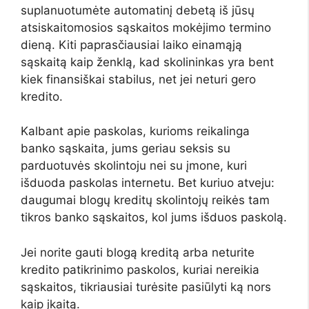
suplanuotumėte automatinį debetą iš jūsų
atsiskaitomosios sąskaitos mokėjimo termino
dieną. Kiti paprasčiausiai laiko einamąją
sąskaitą kaip ženklą, kad skolininkas yra bent
kiek finansiškai stabilus, net jei neturi gero
kredito.
Kalbant apie paskolas, kurioms reikalinga
banko sąskaita, jums geriau seksis su
parduotuvės skolintoju nei su įmone, kuri
išduoda paskolas internetu. Bet kuriuo atveju:
daugumai blogų kreditų skolintojų reikės tam
tikros banko sąskaitos, kol jums išduos paskolą.
Jei norite gauti blogą kreditą arba neturite
kredito patikrinimo paskolos, kuriai nereikia
sąskaitos, tikriausiai turėsite pasiūlyti ką nors
kaip įkaitą.