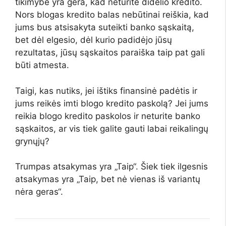
tikimybė yra gera, kad neturite didelio kredito.
Nors blogas kredito balas nebūtinai reiškia, kad
jums bus atsisakyta suteikti banko sąskaitą,
bet dėl ​​elgesio, dėl kurio padidėjo jūsų
rezultatas, jūsų sąskaitos paraiška taip pat gali
būti atmesta.
Taigi, kas nutiks, jei ištiks finansinė padėtis ir
jums reikės imti blogo kredito paskolą? Jei jums
reikia blogo kredito paskolos ir neturite banko
sąskaitos, ar vis tiek galite gauti labai reikalingų
grynųjų?
Trumpas atsakymas yra „Taip“. Šiek tiek ilgesnis
atsakymas yra „Taip, bet nė vienas iš variantų
nėra geras“.