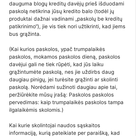
dauguma blogų kreditų davėjų prieš išduodami
paskolą netikrina jūsų kredito balo (todėl jų
produktai dažnai vadinami „paskolų be kreditų
patikrinimo“), jie vis tiek nori užtikrinti, kad jiems
bus grąžinta.
(Kai kurios paskolos, ypač trumpalaikės
paskolos, mokamos paskolos dieną, paskolos
davėjui gali ne tiek rūpėti, kad jūs laiku
grąžintumėte paskolą, nes jie uždirbs daug
daugiau pinigų, jei turėsite grąžinti ar skolinti
paskolą. Norėdami sužinoti daugiau apie tai,
peržiūrėkite mūsų įrašą: Paskolos paskolos
pervedimas: kaip trumpalaikės paskolos tampa
ilgalaikėmis skolomis.)
Kai kurie skolintojai naudos sąskaitos
informaciją, kurią pateikiate per paraišką, kad