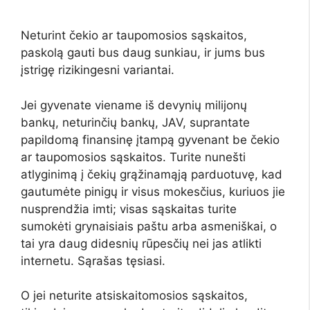
Neturint čekio ar taupomosios sąskaitos,
paskolą gauti bus daug sunkiau, ir jums bus
įstrigę rizikingesni variantai.
Jei gyvenate viename iš devynių milijonų
bankų, neturinčių bankų, JAV, suprantate
papildomą finansinę įtampą gyvenant be čekio
ar taupomosios sąskaitos. Turite nunešti
atlyginimą į čekių grąžinamąją parduotuvę, kad
gautumėte pinigų ir visus mokesčius, kuriuos jie
nusprendžia imti; visas sąskaitas turite
sumokėti grynaisiais paštu arba asmeniškai, o
tai yra daug didesnių rūpesčių nei jas atlikti
internetu. Sąrašas tęsiasi.
O jei neturite atsiskaitomosios sąskaitos,