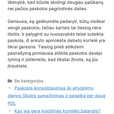
tikimybė, kad būsite skolingi daugiau palūkanų
nei pačios paskolos pagrindinės dalies.
Geriausia, ką galėtumėte padaryti, būtų visiškai
vengti paskolos, tačiau kartais tai tiesiog nėra
išeitis. Ir palyginti su nuosavybės teise suteikta
paskola, iš anksto apmokėta debeto kortelė yra
tikrai geresnė. Tiesiog prieš atlikdami
pasirašymą pirmiausia atlikite paskolos davėjo
tyrimą ir įsitikinkite, kad tiksliai žinote, ką jūs
įtraukiate.
Kategorijos
Be kategorijos
Paskolos konsolidavimas iki atlyginimo
dienos Skolos sumažinimas ir pagalba per daug
PDL
Kas yra gera kreditinės kortelės balandis?