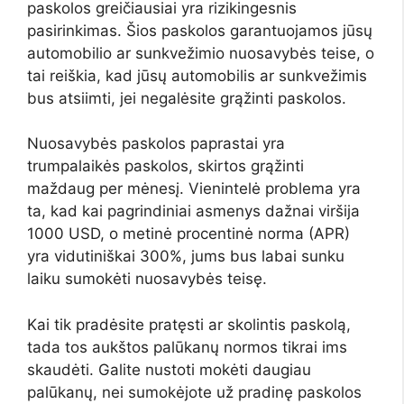
paskolos greičiausiai yra rizikingesnis
pasirinkimas. Šios paskolos garantuojamos jūsų
automobilio ar sunkvežimio nuosavybės teise, o
tai reiškia, kad jūsų automobilis ar sunkvežimis
bus atsiimti, jei negalėsite grąžinti paskolos.
Nuosavybės paskolos paprastai yra
trumpalaikės paskolos, skirtos grąžinti
maždaug per mėnesį. Vienintelė problema yra
ta, kad kai pagrindiniai asmenys dažnai viršija
1000 USD, o metinė procentinė norma (APR)
yra vidutiniškai 300%, jums bus labai sunku
laiku sumokėti nuosavybės teisę.
Kai tik pradėsite pratęsti ar skolintis paskolą,
tada tos aukštos palūkanų normos tikrai ims
skaudėti. Galite nustoti mokėti daugiau
palūkanų, nei sumokėjote už pradinę paskolos