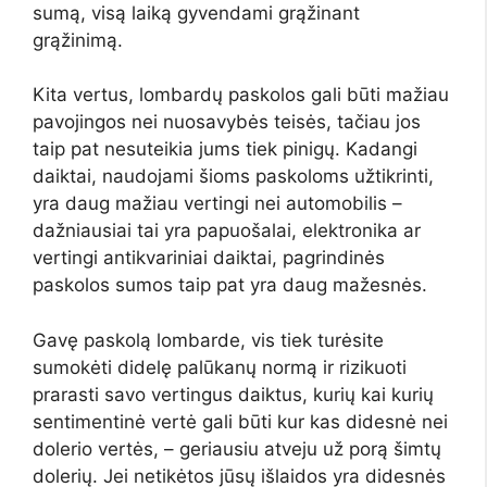
sumą, visą laiką gyvendami grąžinant
grąžinimą.
Kita vertus, lombardų paskolos gali būti mažiau
pavojingos nei nuosavybės teisės, tačiau jos
taip pat nesuteikia jums tiek pinigų. Kadangi
daiktai, naudojami šioms paskoloms užtikrinti,
yra daug mažiau vertingi nei automobilis –
dažniausiai tai yra papuošalai, elektronika ar
vertingi antikvariniai daiktai, pagrindinės
paskolos sumos taip pat yra daug mažesnės.
Gavę paskolą lombarde, vis tiek turėsite
sumokėti didelę palūkanų normą ir rizikuoti
prarasti savo vertingus daiktus, kurių kai kurių
sentimentinė vertė gali būti kur kas didesnė nei
dolerio vertės, – geriausiu atveju už porą šimtų
dolerių. Jei netikėtos jūsų išlaidos yra didesnės