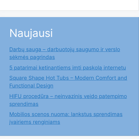
Naujausi
Darbų sauga – darbuotojų saugumo ir verslo
sėkmės pagrindas
5 patarimai ketinantiems imti paskolą internetu
Square Shape Hot Tubs – Modern Comfort and
Functional Design
HIFU procedūra – neinvazinis veido patempimo
sprendimas
Mobilios scenos nuoma: lankstus sprendimas
įvairiems renginiams