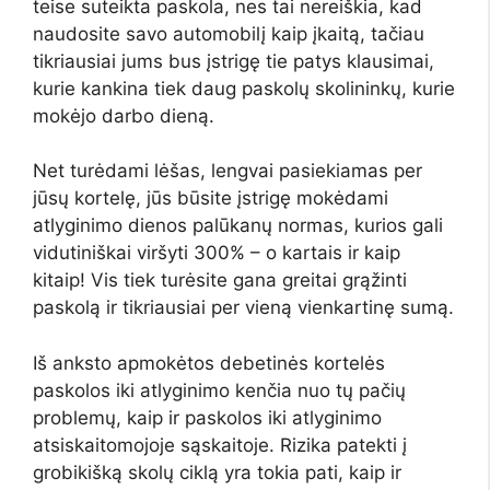
teise suteikta paskola, nes tai nereiškia, kad
naudosite savo automobilį kaip įkaitą, tačiau
tikriausiai jums bus įstrigę tie patys klausimai,
kurie kankina tiek daug paskolų skolininkų, kurie
mokėjo darbo dieną.
Net turėdami lėšas, lengvai pasiekiamas per
jūsų kortelę, jūs būsite įstrigę mokėdami
atlyginimo dienos palūkanų normas, kurios gali
vidutiniškai viršyti 300% – o kartais ir kaip
kitaip! Vis tiek turėsite gana greitai grąžinti
paskolą ir tikriausiai per vieną vienkartinę sumą.
Iš anksto apmokėtos debetinės kortelės
paskolos iki atlyginimo kenčia nuo tų pačių
problemų, kaip ir paskolos iki atlyginimo
atsiskaitomojoje sąskaitoje. Rizika patekti į
grobikišką skolų ciklą yra tokia pati, kaip ir