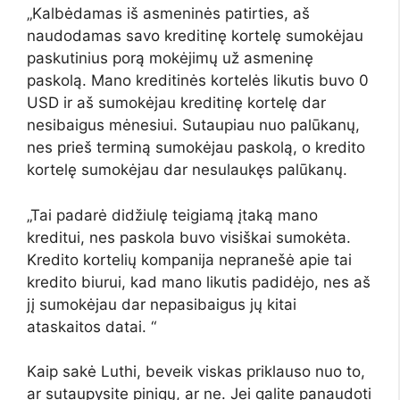
„Kalbėdamas iš asmeninės patirties, aš
naudodamas savo kreditinę kortelę sumokėjau
paskutinius porą mokėjimų už asmeninę
paskolą. Mano kreditinės kortelės likutis buvo 0
USD ir aš sumokėjau kreditinę kortelę dar
nesibaigus mėnesiui. Sutaupiau nuo palūkanų,
nes prieš terminą sumokėjau paskolą, o kredito
kortelę sumokėjau dar nesulaukęs palūkanų.
„Tai padarė didžiulę teigiamą įtaką mano
kreditui, nes paskola buvo visiškai sumokėta.
Kredito kortelių kompanija nepranešė apie tai
kredito biurui, kad mano likutis padidėjo, nes aš
jį sumokėjau dar nepasibaigus jų kitai
ataskaitos datai. “
Kaip sakė Luthi, beveik viskas priklauso nuo to,
ar sutaupysite pinigų, ar ne. Jei galite panaudoti