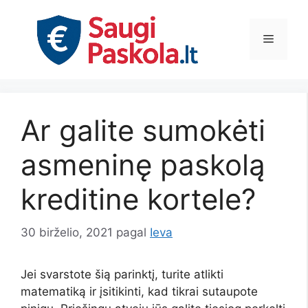
Pereiti
prie
Meniu
turinio
Ar galite sumokėti
asmeninę paskolą
kreditine kortele?
30 birželio, 2021
pagal
Ieva
Jei svarstote šią parinktį, turite atlikti
matematiką ir įsitikinti, kad tikrai sutaupote