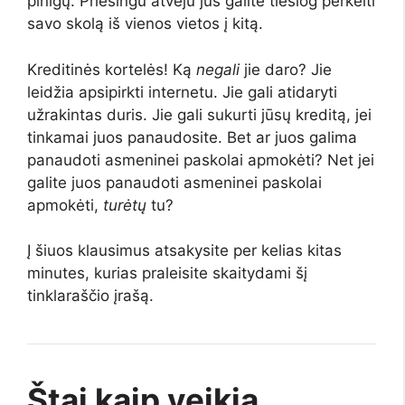
pinigų. Priešingu atveju jūs galite tiesiog perkelti
savo skolą iš vienos vietos į kitą.
Kreditinės kortelės! Ką
negali
jie daro? Jie
leidžia apsipirkti internetu. Jie gali atidaryti
užrakintas duris. Jie gali sukurti jūsų kreditą, jei
tinkamai juos panaudosite. Bet ar juos galima
panaudoti asmeninei paskolai apmokėti? Net jei
galite juos panaudoti asmeninei paskolai
apmokėti,
turėtų
tu?
Į šiuos klausimus atsakysite per kelias kitas
minutes, kurias praleisite skaitydami šį
tinklaraščio įrašą.
Štai kaip veikia