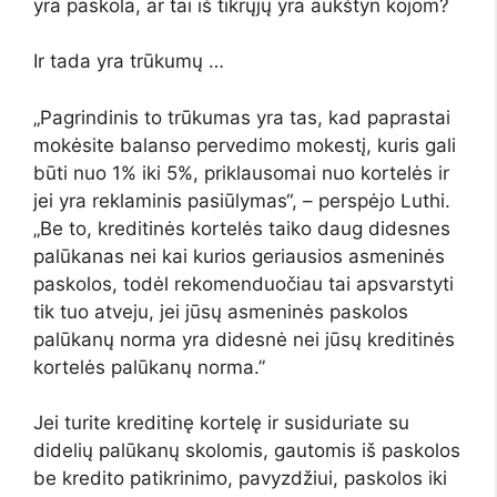
yra paskola, ar tai iš tikrųjų yra aukštyn kojom?
Ir tada yra trūkumų …
„Pagrindinis to trūkumas yra tas, kad paprastai
mokėsite balanso pervedimo mokestį, kuris gali
būti nuo 1% iki 5%, priklausomai nuo kortelės ir
jei yra reklaminis pasiūlymas“, – perspėjo Luthi.
„Be to, kreditinės kortelės taiko daug didesnes
palūkanas nei kai kurios geriausios asmeninės
paskolos, todėl rekomenduočiau tai apsvarstyti
tik tuo atveju, jei jūsų asmeninės paskolos
palūkanų norma yra didesnė nei jūsų kreditinės
kortelės palūkanų norma.”
Jei turite kreditinę kortelę ir susiduriate su
didelių palūkanų skolomis, gautomis iš paskolos
be kredito patikrinimo, pavyzdžiui, paskolos iki