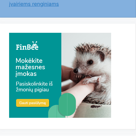
įvairiems renginiams