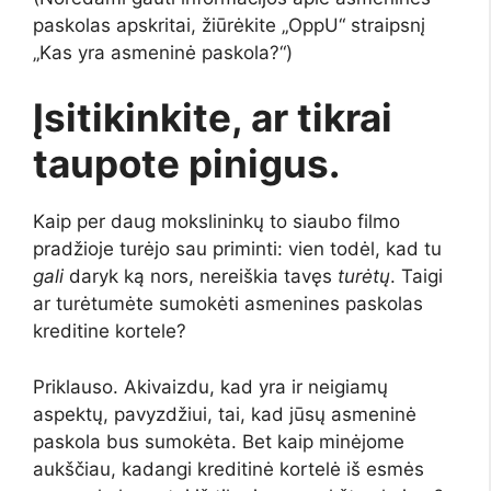
paskolas apskritai, žiūrėkite „OppU“ straipsnį
„Kas yra asmeninė paskola?“)
Įsitikinkite, ar tikrai
taupote pinigus.
Kaip per daug mokslininkų to siaubo filmo
pradžioje turėjo sau priminti: vien todėl, kad tu
gali
daryk ką nors, nereiškia tavęs
turėtų
. Taigi
ar turėtumėte sumokėti asmenines paskolas
kreditine kortele?
Priklauso. Akivaizdu, kad yra ir neigiamų
aspektų, pavyzdžiui, tai, kad jūsų asmeninė
paskola bus sumokėta. Bet kaip minėjome
aukščiau, kadangi kreditinė kortelė iš esmės