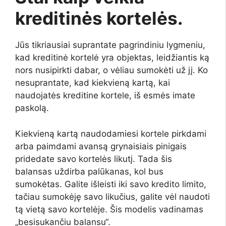
kreditinės kortelės.
Jūs tikriausiai suprantate pagrindiniu lygmeniu,
kad kreditinė kortelė yra objektas, leidžiantis ką
nors nusipirkti dabar, o vėliau sumokėti už jį. Ko
nesuprantate, kad kiekvieną kartą, kai
naudojatės kreditine kortele, iš esmės imate
paskolą.
Kiekvieną kartą naudodamiesi kortele pirkdami
arba paimdami avansą grynaisiais pinigais
pridedate savo kortelės likutį. Tada šis
balansas uždirba palūkanas, kol bus
sumokėtas. Galite išleisti iki savo kredito limito,
tačiau sumokėję savo likučius, galite vėl naudoti
tą vietą savo kortelėje. Šis modelis vadinamas
„besisukančiu balansu“.