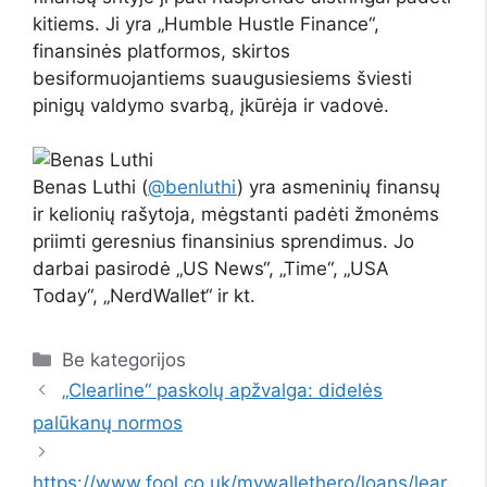
kitiems. Ji yra „Humble Hustle Finance“,
finansinės platformos, skirtos
besiformuojantiems suaugusiesiems šviesti
pinigų valdymo svarbą, įkūrėja ir vadovė.
Benas Luthi (
@benluthi
) yra asmeninių finansų
ir kelionių rašytoja, mėgstanti padėti žmonėms
priimti geresnius finansinius sprendimus. Jo
darbai pasirodė „US News“, „Time“, „USA
Today“, „NerdWallet“ ir kt.
Kategorijos
Be kategorijos
„Clearline“ paskolų apžvalga: didelės
palūkanų normos
https://www.fool.co.uk/mywallethero/loans/lear