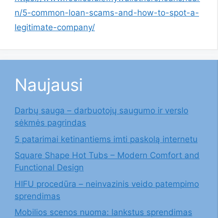
n/5-common-loan-scams-and-how-to-spot-a-
legitimate-company/
Naujausi
Darbų sauga – darbuotojų saugumo ir verslo
sėkmės pagrindas
5 patarimai ketinantiems imti paskolą internetu
Square Shape Hot Tubs – Modern Comfort and
Functional Design
HIFU procedūra – neinvazinis veido patempimo
sprendimas
Mobilios scenos nuoma: lankstus sprendimas