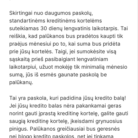
Skirtingai nuo daugumos paskolų,
standartinėms kreditinėms kortelėms
suteikiamas 30 dienų lengvatinis laikotarpis. Tai
reiškia, kad palūkanos bus pradėtos kaupti tik
praėjus mėnesiui po to, kai suma bus pridėta
prie jūsų kortelės. Taigi, jei sumokėsite visą
sąskaitą prieš pasibaigiant lengvatiniam
laikotarpiui, užuot mokėję tik minimalią mėnesio
sumą, jūs iš esmės gaunate paskolą be
palūkanų.
Tai yra paskola, kuri padidina jūsų kredito balą!
Jei jūsų kredito balas nėra pakankamai geras
norint gauti įprastą kreditinę kortelę, galite gauti
saugią kreditinę kortelę, įkeisdami grynuosius
pinigus. Palūkanos greičiausiai bus geresnės
nei blogo kredito paskolos, net jei tinkama