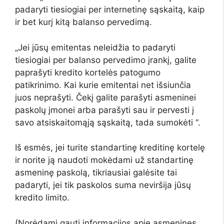
padaryti tiesiogiai per internetinę sąskaitą, kaip
ir bet kurį kitą balanso pervedimą.
„Jei jūsų emitentas neleidžia to padaryti
tiesiogiai per balanso pervedimo įrankį, galite
paprašyti kredito kortelės patogumo
patikrinimo. Kai kurie emitentai net išsiunčia
juos neprašyti. Čekį galite parašyti asmeninei
paskolų įmonei arba parašyti sau ir pervesti į
savo atsiskaitomąją sąskaitą, tada sumokėti “.
Iš esmės, jei turite standartinę kreditinę kortelę
ir norite ją naudoti mokėdami už standartinę
asmeninę paskolą, tikriausiai galėsite tai
padaryti, jei tik paskolos suma neviršija jūsų
kredito limito.
(Norėdami gauti informacijos apie asmenines