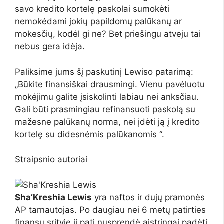
savo kredito kortelę paskolai sumokėti
nemokėdami jokių papildomų palūkanų ar
mokesčių, kodėl gi ne? Bet priešingu atveju tai
nebus gera idėja.
Paliksime jums šį paskutinį Lewiso patarimą:
„Būkite finansiškai drausmingi. Vienu pavėluotu
mokėjimu galite įsiskolinti labiau nei anksčiau.
Gali būti prasmingiau refinansuoti paskolą su
mažesne palūkanų norma, nei įdėti ją į kredito
kortelę su didesnėmis palūkanomis “.
Straipsnio autoriai
Sha’Kreshia Lewis
yra naftos ir dujų pramonės
AP tarnautojas. Po daugiau nei 6 metų patirties
finansų srityje ji pati nusprendė aistringai padėti