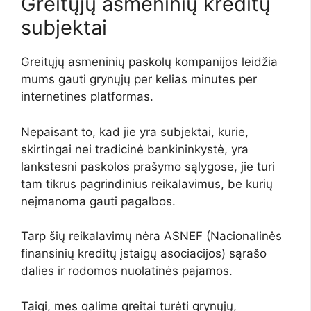
Greitųjų asmeninių kreditų
subjektai
Greitųjų asmeninių paskolų kompanijos leidžia
mums gauti grynųjų per kelias minutes per
internetines platformas.
Nepaisant to, kad jie yra subjektai, kurie,
skirtingai nei tradicinė bankininkystė, yra
lankstesni paskolos prašymo sąlygose, jie turi
tam tikrus pagrindinius reikalavimus, be kurių
neįmanoma gauti pagalbos.
Tarp šių reikalavimų nėra ASNEF (Nacionalinės
finansinių kreditų įstaigų asociacijos) sąrašo
dalies ir rodomos nuolatinės pajamos.
Taigi, mes galime greitai turėti grynųjų,