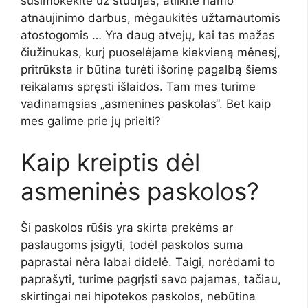
susimokėkite už studijas, atlikite namo
atnaujinimo darbus, mėgaukitės užtarnautomis
atostogomis … Yra daug atvejų, kai tas mažas
čiužinukas, kurį puoselėjame kiekvieną mėnesį,
pritrūksta ir būtina turėti išorinę pagalbą šiems
reikalams spręsti išlaidos. Tam mes turime
vadinamąsias „asmenines paskolas“. Bet kaip
mes galime prie jų prieiti?
Kaip kreiptis dėl
asmeninės paskolos?
Ši paskolos rūšis yra skirta prekėms ar
paslaugoms įsigyti, todėl paskolos suma
paprastai nėra labai didelė. Taigi, norėdami to
paprašyti, turime pagrįsti savo pajamas, tačiau,
skirtingai nei hipotekos paskolos, nebūtina