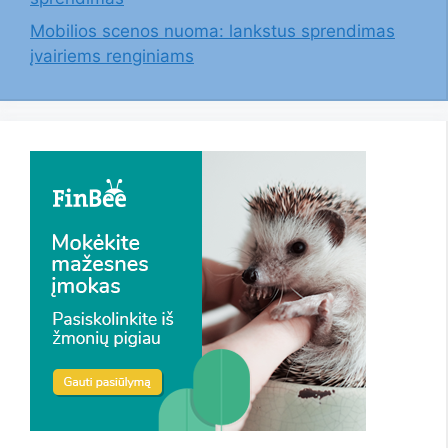
Mobilios scenos nuoma: lankstus sprendimas
įvairiems renginiams