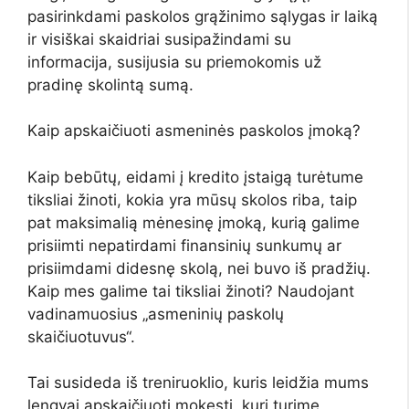
pasirinkdami paskolos grąžinimo sąlygas ir laiką
ir visiškai skaidriai susipažindami su
informacija, susijusia su priemokomis už
pradinę skolintą sumą.
Kaip apskaičiuoti asmeninės paskolos įmoką?
Kaip bebūtų, eidami į kredito įstaigą turėtume
tiksliai žinoti, kokia yra mūsų skolos riba, taip
pat maksimalią mėnesinę įmoką, kurią galime
prisiimti nepatirdami finansinių sunkumų ar
prisiimdami didesnę skolą, nei buvo iš pradžių.
Kaip mes galime tai tiksliai žinoti? Naudojant
vadinamuosius „asmeninių paskolų
skaičiuotuvus“.
Tai susideda iš treniruoklio, kuris leidžia mums
lengvai apskaičiuoti mokestį, kurį turime