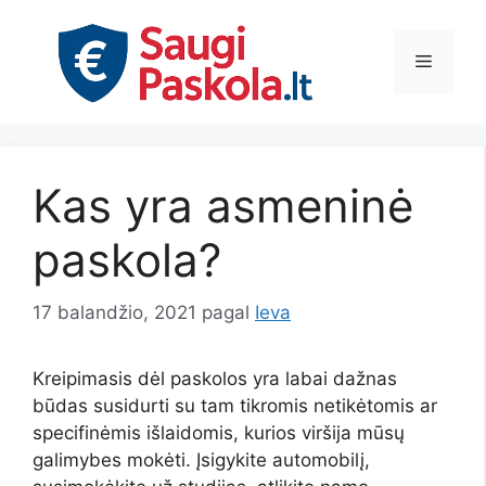
Pereiti
prie
Meniu
turinio
Kas yra asmeninė
paskola?
17 balandžio, 2021
pagal
Ieva
Kreipimasis dėl paskolos yra labai dažnas
būdas susidurti su tam tikromis netikėtomis ar
specifinėmis išlaidomis, kurios viršija mūsų
galimybes mokėti. Įsigykite automobilį,