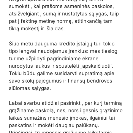
sumokėti, kai prašome asmeninės paskolos,
atsižvelgiant į sumą ir nustatytas sąlygas, taip
pat į faktinę metinę normą, atitinkančią tam
tikrą mokestį ir išlaidas.
Šiuo metu dauguma kredito įstaigų turi tokio
tipo lengvai naudojamus įrankius: mes tiesiog
turime užpildyti pagrindiniame ekrane
nurodytus laukus ir spustelėti „apskaičiuoti“.
Tokiu būdu galime susidaryti supratimą apie
savo skolų pajėgumus ir finansų bendrovės
siūlomas sąlygas.
Labai svarbu atidžiai pasirinkti, per kurį terminą
grąžiname paskolą, nes, nors ilgesnis grąžinimo
laikas sumažins mėnesio įmokas, ilgainiui tai
paskatins ir mokėti daugiau palūkanų.
Priešingai, trumpesnis grąžinimo laikotarpis