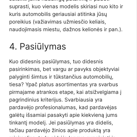
suprasti, kuo vienas modelis skiriasi nuo kito ir
kuris automobilis geriausiai atitinka jūsų
poreikius (važiavimas užmiesčio keliais,
naudojimasis miestu, dažnos kelionės ir pan.).
4. Pasiūlymas
Kuo didesnis pasiūlymas, tuo didesnis
pasirinkimas, bet vargu ar pavyks objektyviai
palyginti šimtus ir tūkstančius automobilių,
tiesa? Ypač platus asortimentas yra svarbus
pirmajame atrankos etape, kai atsižvelgiama į
pagrindinius kriterijus. Svarbiausia yra
pardavėjo profesionalumas, kad pardavėjas
galėtų išsamiai pasakyti apie kiekvieną jums
tinkantį modelį. Jei pasiūlymas yra didelis,
tačiau pardavėjo žinios apie produktą yra