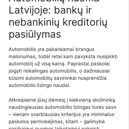
Latvijoje: bankų ir
nebankinių kreditorių
pasiūlymas
Automobilis yra pakankamai brangus
malonumas, todėl retai kam pavyksta nusipirkti
automobilį už visą kainą. Paprastai paskolai
įsigyti reikalingas automobilis, o dažniausiai
būsimi automobilių savininkai nusprendžia
automobilio lizingo naudai.
Atkreipiame jūsų dėmesį į kiekvieną skolininką
naudingiausias automobilio lizingas
turės savo
– vienam svarbiausias kriterijus yra minimalus
paskolos permokėjimas, kitam – galimybė
pasibaigus nuomos laikotarpiui pakeisti