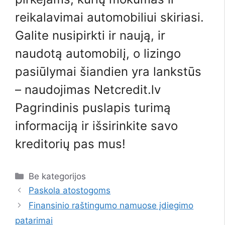
reikalavimai automobiliui skiriasi.
Galite nusipirkti ir naują, ir
naudotą automobilį, o lizingo
pasiūlymai šiandien yra lankstūs
– naudojimas
Netcredit.lv
Pagrindinis puslapis
turimą
informaciją
ir išsirinkite savo
kreditorių pas mus!
Kategorijos
Be kategorijos
Paskola atostogoms
Finansinio raštingumo namuose įdiegimo
patarimai