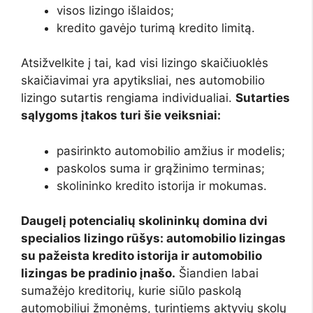
visos lizingo išlaidos;
kredito gavėjo turimą kredito limitą.
Atsižvelkite į tai, kad visi lizingo skaičiuoklės
skaičiavimai yra apytiksliai, nes automobilio
lizingo sutartis rengiama individualiai.
Sutarties
sąlygoms įtakos turi šie veiksniai:
pasirinkto automobilio amžius ir modelis;
paskolos suma ir grąžinimo terminas;
skolininko kredito istorija ir mokumas.
Daugelį potencialių skolininkų domina dvi
specialios lizingo rūšys:
automobilio lizingas
su pažeista kredito istorija
ir
automobilio
lizingas be pradinio įnašo.
Šiandien labai
sumažėjo kreditorių, kurie siūlo paskolą
automobiliui žmonėms, turintiems aktyvių skolų