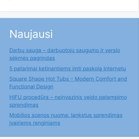
Naujausi
Darbų sauga – darbuotojų saugumo ir verslo
sėkmės pagrindas
5 patarimai ketinantiems imti paskolą internetu
Square Shape Hot Tubs – Modern Comfort and
Functional Design
HIFU procedūra – neinvazinis veido patempimo
sprendimas
Mobilios scenos nuoma: lankstus sprendimas
įvairiems renginiams