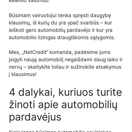
keleivio vaidmuo.
Būsimam vairuotojui tenka spręsti daugybę
klausimų, iš kurių du yra ypač svarbūs – kur
ieškoti gero automobilių pardavėjo ir kur yra
automobilio lizingas
draugiškomis sąlygomis.
Mes, „NetCredit“ komanda, padėsime jums
įsigyti naują automobilį negaišdami daug laiko ir
nervų – skaitykite toliau ir sužinokite atsakymus
į klausimus!
4 dalykai, kuriuos turite
žinoti apie automobilių
pardavėjus