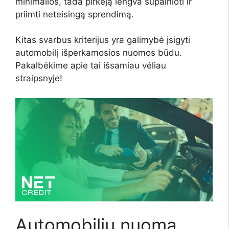
minimalios, tada pirkėją lengva supainioti ir
priimti neteisingą sprendimą.
Kitas svarbus kriterijus yra galimybė įsigyti
automobilį išperkamosios nuomos būdu.
Pakalbėkime apie tai išsamiau vėliau
straipsnyje!
Automobilių nuoma