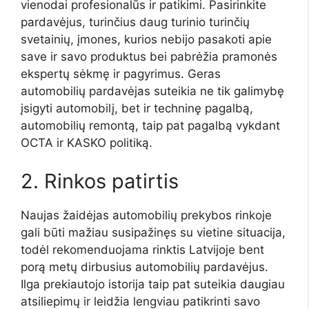
vienodai profesionalūs ir patikimi. Pasirinkite
pardavėjus, turinčius daug turinio turinčių
svetainių, įmones, kurios nebijo pasakoti apie
save ir savo produktus bei pabrėžia pramonės
ekspertų sėkmę ir pagyrimus. Geras
automobilių pardavėjas suteikia ne tik galimybę
įsigyti automobilį, bet ir techninę pagalbą,
automobilių remontą, taip pat pagalbą vykdant
OCTA ir KASKO politiką.
2. Rinkos patirtis
Naujas žaidėjas automobilių prekybos rinkoje
gali būti mažiau susipažinęs su vietine situacija,
todėl rekomenduojama rinktis Latvijoje bent
porą metų dirbusius automobilių pardavėjus.
Ilga prekiautojo istorija taip pat suteikia daugiau
atsiliepimų ir leidžia lengviau patikrinti savo