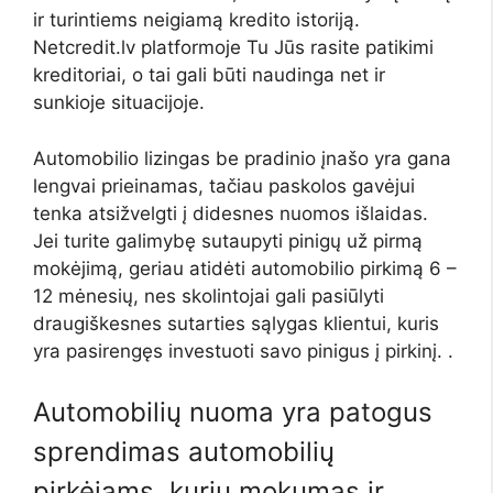
ir turintiems neigiamą kredito istoriją.
Netcredit.lv
platformoje Tu
Jūs rasite
patikimi
kreditoriai, o tai gali būti naudinga net ir
sunkioje situacijoje.
Automobilio lizingas be pradinio įnašo
yra gana
lengvai prieinamas, tačiau paskolos gavėjui
tenka atsižvelgti į didesnes nuomos išlaidas.
Jei turite galimybę sutaupyti pinigų už pirmą
mokėjimą, geriau atidėti automobilio pirkimą 6 –
12 mėnesių, nes skolintojai gali pasiūlyti
draugiškesnes sutarties sąlygas klientui, kuris
yra pasirengęs investuoti savo pinigus į pirkinį. .
Automobilių nuoma
yra patogus
sprendimas automobilių
pirkėjams, kurių mokumas ir