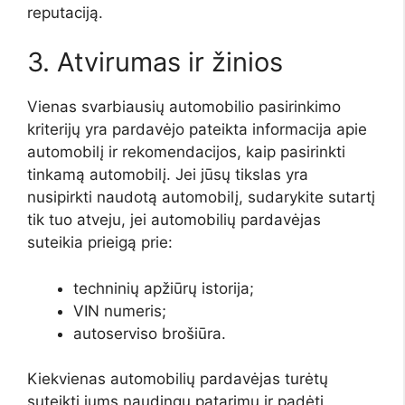
reputaciją.
3. Atvirumas ir žinios
Vienas svarbiausių automobilio pasirinkimo
kriterijų yra pardavėjo pateikta informacija apie
automobilį ir rekomendacijos, kaip pasirinkti
tinkamą automobilį. Jei jūsų tikslas yra
nusipirkti naudotą automobilį, sudarykite sutartį
tik tuo atveju, jei automobilių pardavėjas
suteikia prieigą prie:
techninių apžiūrų istorija;
VIN numeris
;
autoserviso brošiūra.
Kiekvienas automobilių pardavėjas turėtų
suteikti jums naudingų patarimų ir padėti