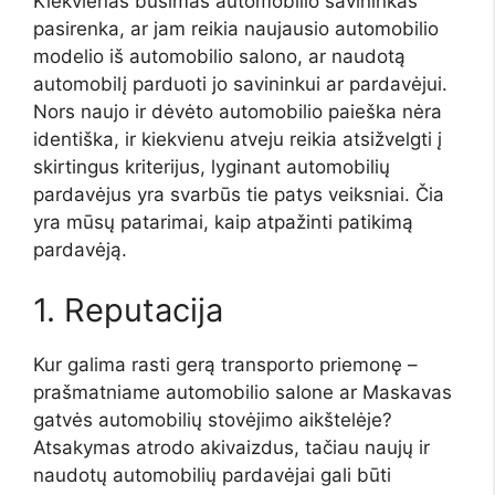
Kiekvienas būsimas automobilio savininkas
pasirenka, ar jam reikia naujausio automobilio
modelio iš automobilio salono, ar naudotą
automobilį parduoti jo savininkui ar pardavėjui.
Nors naujo ir dėvėto automobilio paieška nėra
identiška, ir kiekvienu atveju reikia atsižvelgti į
skirtingus kriterijus, lyginant automobilių
pardavėjus yra svarbūs tie patys veiksniai. Čia
yra mūsų patarimai, kaip atpažinti patikimą
pardavėją.
1. Reputacija
Kur galima rasti gerą transporto priemonę –
prašmatniame automobilio salone ar Maskavas
gatvės automobilių stovėjimo aikštelėje?
Atsakymas atrodo akivaizdus, ​​tačiau naujų ir
naudotų automobilių pardavėjai gali būti