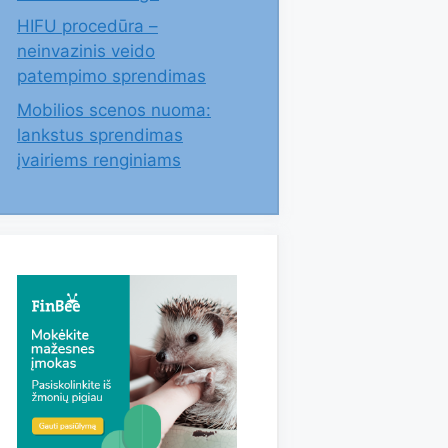
HIFU procedūra –
neinvazinis veido
patempimo sprendimas
Mobilios scenos nuoma:
lankstus sprendimas
įvairiems renginiams