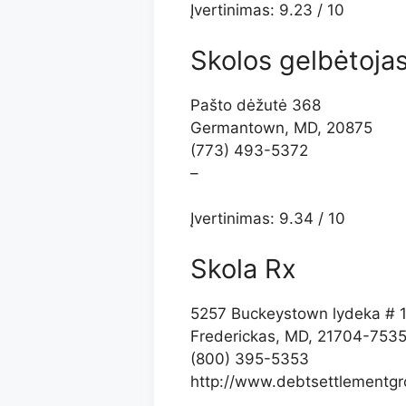
Įvertinimas: 9.23 / 10
Skolos gelbėtoja
Pašto dėžutė 368
Germantown, MD, 20875
(773) 493-5372
–
Įvertinimas: 9.34 / 10
Skola Rx
5257 Buckeystown lydeka # 
Frederickas, MD, 21704-753
(800) 395-5353
http://www.debtsettlementg