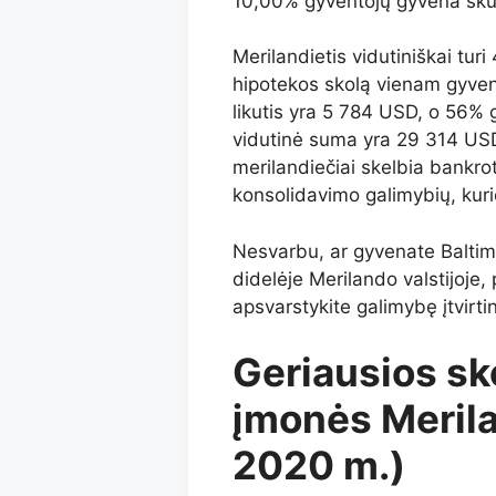
10,00% gyventojų gyvena skur
Merilandietis vidutiniškai tu
hipotekos skolą vienam gyvento
likutis yra 5 784 USD, o 56% 
vidutinė suma yra 29 314 US
merilandiečiai skelbia bankro
konsolidavimo galimybių, kurio
Nesvarbu, ar gyvenate Baltimorė
didelėje Merilando valstijoje,
apsvarstykite galimybę įtvirti
Geriausios sk
įmonės Merila
2020 m.)