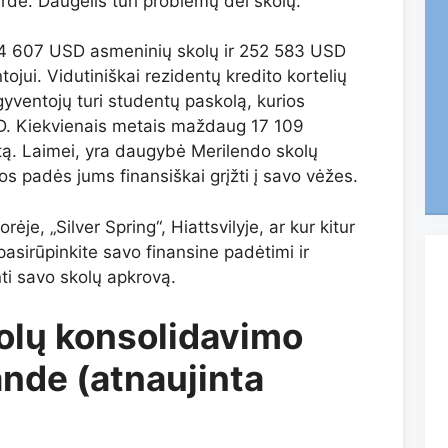
de. Daugelis turi problemų dėl skolų.
ri 4 607 USD asmeninių skolų ir 252 583 USD
jui. Vidutiniškai rezidentų kredito kortelių
gyventojų turi studentų paskolą, kurios
D. Kiekvienais metais maždaug 17 109
tą. Laimei, yra daugybė Merilendo skolų
s padės jums finansiškai grįžti į savo vėžes.
je, „Silver Spring“, Hiattsvilyje, ar kur kitur
 pasirūpinkite savo finansine padėtimi ir
nti savo skolų apkrovą.
olų konsolidavimo
nde (atnaujinta