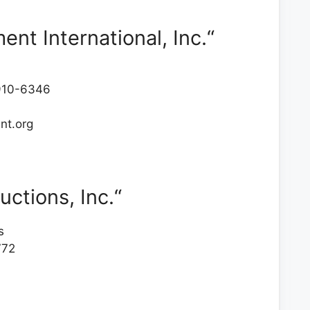
t International, Inc.“
0910-6346
t.org
uctions, Inc.“
s
772