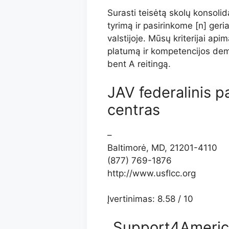
Surasti teisėtą skolų konsoli
tyrimą ir pasirinkome [n] ger
valstijoje. Mūsų kriterijai ap
platumą ir kompetencijos demo
bent A reitingą.
JAV federalinis p
centras
–
Baltimorė, MD, 21201-4110
(877) 769-1876
http://www.usflcc.org
Įvertinimas: 8.58 / 10
„Support4Americ