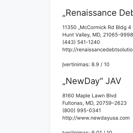
„Renaissance Debt
11350 „McCormick Rd Bldg 4 
Hunt Valley, MD, 21065-9998
(443) 541-1240
http://renaissancedebtsoluti
Įvertinimas: 8.9 / 10
„NewDay“ JAV
8160 Maple Lawn Blvd
Fultonas, MD, 20759–2623
(800) 995-0341
http://www.newdayusa.com
Įvertinimas: 9.01 / 10