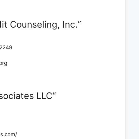
it Counseling, Inc.“
-2249
org
sociates LLC“
ns.com/