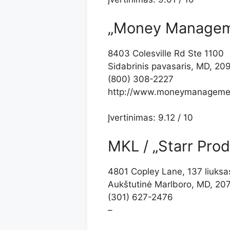
„Money Managemen
8403 Colesville Rd Ste 1100
Sidabrinis pavasaris, MD, 2
(800) 308-2227
http://www.moneymanagemen
Įvertinimas: 9.12 / 10
MKL / „Starr Prod
4801 Copley Lane, 137 liuksa
Aukštutinė Marlboro, MD, 20
(301) 627-2476
–