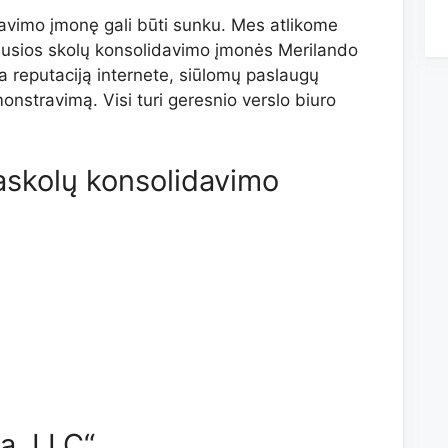
davimo įmonę gali būti sunku. Mes atlikome
iausios skolų konsolidavimo įmonės Merilando
ima reputaciją internete, siūlomų paslaugų
nstravimą. Visi turi geresnio verslo biuro
askolų konsolidavimo
a, LLC“