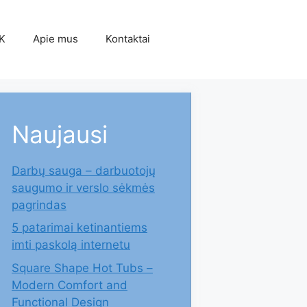
K
Apie mus
Kontaktai
Naujausi
Darbų sauga – darbuotojų
saugumo ir verslo sėkmės
pagrindas
5 patarimai ketinantiems
imti paskolą internetu
Square Shape Hot Tubs –
Modern Comfort and
Functional Design