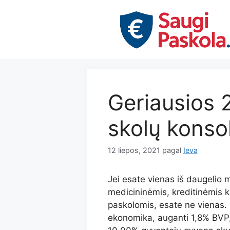
Pereiti
prie
turinio
Geriausios 
skolų konso
12 liepos, 2021
pagal
Ieva
Jei esate vienas iš daugelio m
medicininėmis, kreditinėmis k
paskolomis, esate ne vienas.
ekonomika, auganti 1,8% BVP,