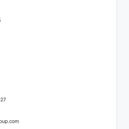
s
127
5
roup.com