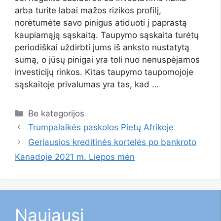
arba turite labai mažos rizikos profilį,
norėtumėte savo pinigus atiduoti į paprastą
kaupiamąją sąskaitą. Taupymo sąskaita turėtų
periodiškai uždirbti jums iš anksto nustatytą
sumą, o jūsų pinigai yra toli nuo nenuspėjamos
investicijų rinkos. Kitas taupymo taupomojoje
sąskaitoje privalumas yra tas, kad …
Kategorijos
Be kategorijos
Trumpalaikės paskolos Pietų Afrikoje
Geriausios kreditinės kortelės po bankroto
Kanadoje 2021 m. Liepos mėn
Naujausi