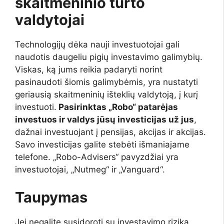
skaitmeninio turto
valdytojai
Technologijų dėka nauji investuotojai gali
naudotis daugeliu pigių investavimo galimybių.
Viskas, ką jums reikia padaryti norint
pasinaudoti šiomis galimybėmis, yra nustatyti
geriausią skaitmeninių išteklių valdytoją, į kurį
investuoti.
Pasirinktas „Robo“ patarėjas
investuos ir valdys jūsų investicijas už jus
,
dažnai investuojant į pensijas, akcijas ir akcijas.
Savo investicijas galite stebėti išmaniajame
telefone. „Robo-Advisers“ pavyzdžiai yra
investuotojai, „Nutmeg“ ir „Vanguard“.
Taupymas
Jei negalite susidoroti su investavimo rizika