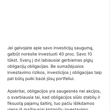
Jei galvojate apie savo investicijų saugumą,
galbūt norėsite investuoti 40 proc. Savo 10
tūkst. Svarų į dvi labiausiai gerbiamas pigių
obligacijų obligacijas. Be sumažėjusios
investavimo rizikos, investicijos į obligacijas taip
pat būtų puiki bazė jūsų portfeliui.
Apskritai, obligacijos yra saugesnės nei akcijos,
o svarbiausia tai, kad obligacijos siūlo stabilų ir
fiksuotą pajamų šaltinį, tuo pačiu išlikdamos
viena iš mažiausiai kintančių investavimo