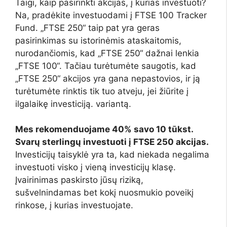
Taigi, kaip pasirinkti akcijas, į kurias investuoti?
Na, pradėkite investuodami į FTSE 100 Tracker
Fund. „FTSE 250“ taip pat yra geras
pasirinkimas su istorinėmis ataskaitomis,
nurodančiomis, kad „FTSE 250“ dažnai lenkia
„FTSE 100“. Tačiau turėtumėte saugotis, kad
„FTSE 250“ akcijos yra gana nepastovios, ir ją
turėtumėte rinktis tik tuo atveju, jei žiūrite į
ilgalaikę investiciją. variantą.
Mes rekomenduojame 40% savo 10 tūkst.
Svarų sterlingų investuoti į FTSE 250 akcijas.
Investicijų taisyklė yra ta, kad niekada negalima
investuoti visko į vieną investicijų klasę.
Įvairinimas paskirsto jūsų riziką,
sušvelnindamas bet kokį nuosmukio poveikį
rinkose, į kurias investuojate.