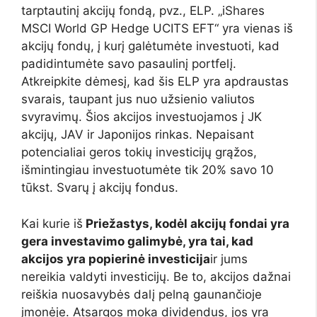
tarptautinį akcijų fondą, pvz., ELP. „iShares
MSCI World GP Hedge UCITS EFT“ yra vienas iš
akcijų fondų, į kurį galėtumėte investuoti, kad
padidintumėte savo pasaulinį portfelį.
Atkreipkite dėmesį, kad šis ELP yra apdraustas
svarais, taupant jus nuo užsienio valiutos
svyravimų. Šios akcijos investuojamos į JK
akcijų, JAV ir Japonijos rinkas. Nepaisant
potencialiai geros tokių investicijų grąžos,
išmintingiau investuotumėte tik 20% savo 10
tūkst. Svarų į akcijų fondus.
Kai kurie iš
Priežastys, kodėl akcijų fondai yra
gera investavimo galimybė, yra tai, kad
akcijos yra popierinė investicija
ir jums
nereikia valdyti investicijų. Be to, akcijos dažnai
reiškia nuosavybės dalį pelną gaunančioje
įmonėje. Atsargos moka dividendus, jos yra