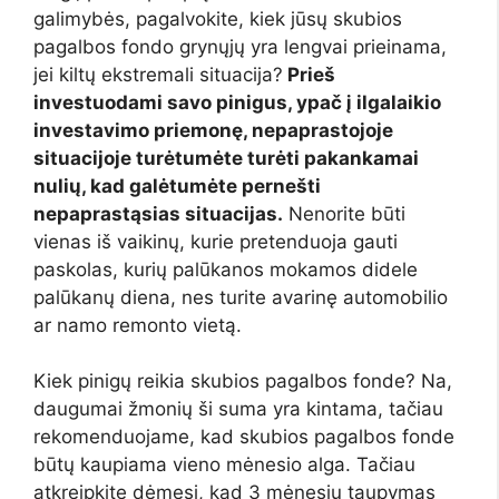
galimybės, pagalvokite, kiek jūsų skubios
pagalbos fondo grynųjų yra lengvai prieinama,
jei kiltų ekstremali situacija?
Prieš
investuodami savo pinigus, ypač į ilgalaikio
investavimo priemonę, nepaprastojoje
situacijoje turėtumėte turėti pakankamai
nulių, kad galėtumėte pernešti
nepaprastąsias situacijas.
Nenorite būti
vienas iš vaikinų, kurie pretenduoja gauti
paskolas, kurių palūkanos mokamos didele
palūkanų diena, nes turite avarinę automobilio
ar namo remonto vietą.
Kiek pinigų reikia skubios pagalbos fonde? Na,
daugumai žmonių ši suma yra kintama, tačiau
rekomenduojame, kad skubios pagalbos fonde
būtų kaupiama vieno mėnesio alga. Tačiau
atkreipkite dėmesį, kad 3 mėnesių taupymas