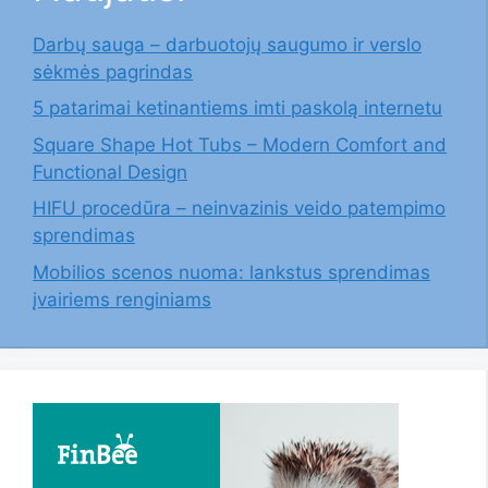
Darbų sauga – darbuotojų saugumo ir verslo
sėkmės pagrindas
5 patarimai ketinantiems imti paskolą internetu
Square Shape Hot Tubs – Modern Comfort and
Functional Design
HIFU procedūra – neinvazinis veido patempimo
sprendimas
Mobilios scenos nuoma: lankstus sprendimas
įvairiems renginiams