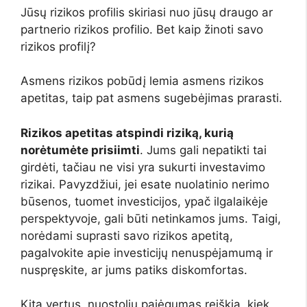
Jūsų rizikos profilis skiriasi nuo jūsų draugo ar
partnerio rizikos profilio. Bet kaip žinoti savo
rizikos profilį?
Asmens rizikos pobūdį lemia asmens rizikos
apetitas, taip pat asmens sugebėjimas prarasti.
Rizikos apetitas atspindi riziką, kurią
norėtumėte prisiimti
. Jums gali nepatikti tai
girdėti, tačiau ne visi yra sukurti investavimo
rizikai. Pavyzdžiui, jei esate nuolatinio nerimo
būsenos, tuomet investicijos, ypač ilgalaikėje
perspektyvoje, gali būti netinkamos jums. Taigi,
norėdami suprasti savo rizikos apetitą,
pagalvokite apie investicijų nenuspėjamumą ir
nuspręskite, ar jums patiks diskomfortas.
Kita vertus, nuostolių pajėgumas reiškia, kiek