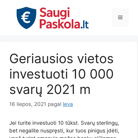
Pereiti
prie
Meniu
turinio
Geriausios vietos
investuoti 10 000
svarų 2021 m
16 liepos, 2021
pagal
Ieva
Jei turite investuoti 10 tūkst. Svarų sterlingų,
bet negalite nuspręsti, kur tuos pinigus įdėti,