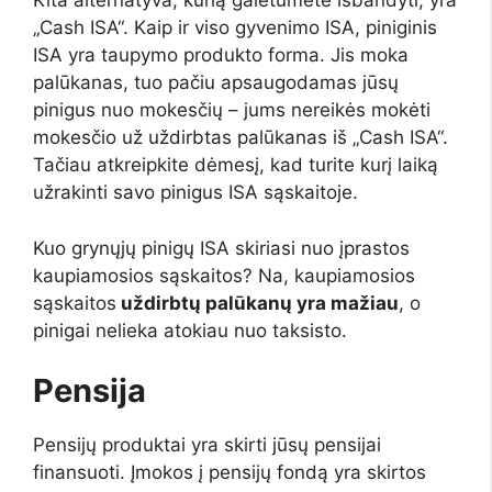
Kita alternatyva, kurią galėtumėte išbandyti, yra
„Cash ISA“. Kaip ir viso gyvenimo ISA, piniginis
ISA yra taupymo produkto forma. Jis moka
palūkanas, tuo pačiu apsaugodamas jūsų
pinigus nuo mokesčių – jums nereikės mokėti
mokesčio už uždirbtas palūkanas iš „Cash ISA“.
Tačiau atkreipkite dėmesį, kad turite kurį laiką
užrakinti savo pinigus ISA sąskaitoje.
Kuo grynųjų pinigų ISA skiriasi nuo įprastos
kaupiamosios sąskaitos? Na, kaupiamosios
sąskaitos
uždirbtų palūkanų yra mažiau
, o
pinigai nelieka atokiau nuo taksisto.
Pensija
Pensijų produktai yra skirti jūsų pensijai
finansuoti. Įmokos į pensijų fondą yra skirtos