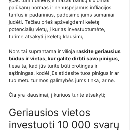
ypač turint omenyje mažas bankų siūlomas
palūkanų normas ir nenuspėjamus infliacijos
tarifus ir padarinius, padėsime jums sumaniai
judėti. Tačiau prieš apžvelgdami keletą
potencialių vietų, į kurias investuotumėte,
turime atsakyti į keletą klausimų.
Nors tai suprantama ir vilioja
raskite geriausius
būdus ir vietas, kur galite dirbti savo pinigus,
tiesa ta, kad jūs turite būti protingas ir
sąžiningas, kodėl jūs atidėsite tuos pinigus ir ar
tuo metu turimos galimybės jums tinka, ar ne.
Čia yra klausimai, į kuriuos turite atsakyti;
Geriausios vietos
investuoti 10 000 svarų