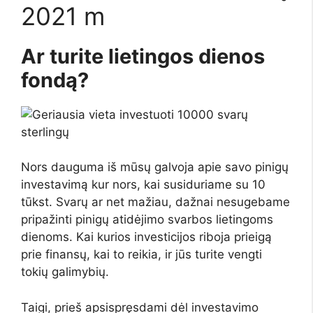
2021 m
Ar turite lietingos dienos
fondą?
Nors dauguma iš mūsų galvoja apie savo pinigų
investavimą kur nors, kai susiduriame su 10
tūkst. Svarų ar net mažiau, dažnai nesugebame
pripažinti pinigų atidėjimo svarbos lietingoms
dienoms. Kai kurios investicijos riboja prieigą
prie finansų, kai to reikia, ir jūs turite vengti
tokių galimybių.
Taigi, prieš apsispręsdami dėl investavimo