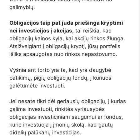
galimybių.
Obligacijos taip pat juda priešinga kryptimi
nei investicijos į akcijas,
tai reiškia, kad
obligacijų kainos kyla, kai akcijų rinkos žlunga.
Atsižvelgiant į obligacijų kryptį, jūsų portfelis
išliks apsaugotas nuo rinkos nepastovumo.
Vyšnia ant torto yra ta, kad yra daugybė
patikimų, pigių obligacijų fondų, į kuriuos
galėtumėte investuoti.
Jei nesate tikri dėl geriausių obligacijų, į kurias
galima investuoti, rinkitės vyriausybės
obligacijas investiciniam saugumui ar fondus,
kurie investuoja į įmonių skolą, kad gautų
didelių palūkanų investicijas.