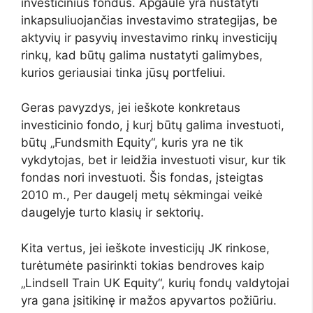
investicinius fondus. Apgaulė yra nustatyti
inkapsuliuojančias investavimo strategijas, be
aktyvių ir pasyvių investavimo rinkų investicijų
rinkų, kad būtų galima nustatyti galimybes,
kurios geriausiai tinka jūsų portfeliui.
Geras pavyzdys, jei ieškote konkretaus
investicinio fondo, į kurį būtų galima investuoti,
būtų „Fundsmith Equity“, kuris yra ne tik
vykdytojas, bet ir leidžia investuoti visur, kur tik
fondas nori investuoti. Šis fondas, įsteigtas
2010 m., Per daugelį metų sėkmingai veikė
daugelyje turto klasių ir sektorių.
Kita vertus, jei ieškote investicijų JK rinkose,
turėtumėte pasirinkti tokias bendroves kaip
„Lindsell Train UK Equity“, kurių fondų valdytojai
yra gana įsitikinę ir mažos apyvartos požiūriu.