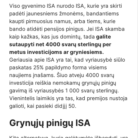
Viso gyvenimo ISA nurodo ISA, kurie yra skirti
padėti jaunesniems žmonėms, bandantiems
kaupti pirmuosius namus, arba tiems, kurie
bando atidėti pensijos pinigus. Jei ISA skamba
kaip kažkas, kas jus domintų, tada
galite
sutaupyti net 4000 svarų sterlingų per
metus investicijoms ar gryniesiems.
Geriausia apie ISA yra tai, kad vyriausybė siūlo
paskatas 25% papildymo forma visiems
naujiems įnašams. Šiuo atveju 4000 svarų
investicija reiškia nemokamų grynųjų pinigų
gavimą iš vyriausybės 1 000 svarų sterlingų.
Vienintelis laimikis yra tas, kad premijos nustoja
galioti, kai pasieki didįjį 50.
Grynųjų pinigų ISA