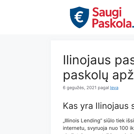
Pereiti
prie
turinio
Ilinojaus pa
paskolų apž
6 gegužės, 2021
pagal
Ieva
Kas yra Ilinojaus 
„Illinois Lending“ siūlo tiek 
internetu, svyruoja nuo 100 