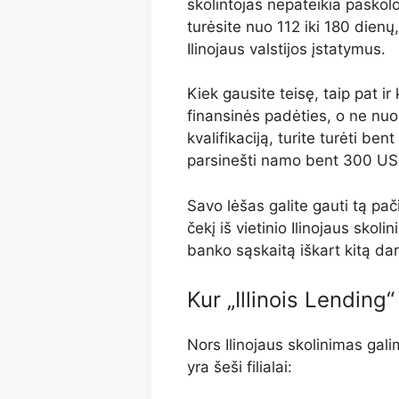
skolintojas nepateikia paskolo
turėsite nuo 112 iki 180 dien
Ilinojaus valstijos įstatymus.
Kiek gausite teisę, taip pat i
finansinės padėties, o ne nuo 
kvalifikaciją, turite turėti b
parsinešti namo bent 300 USD
Savo lėšas galite gauti tą pač
čekį iš vietinio Ilinojaus skol
banko sąskaitą iškart kitą da
Kur „Illinois Lending“ 
Nors Ilinojaus skolinimas galim
yra šeši filialai: