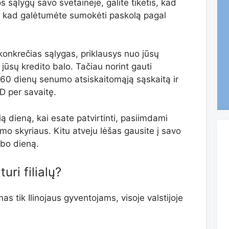
s sąlygų savo svetainėje, galite tikėtis, kad
ų, kad galėtumėte sumokėti paskolą pagal
r konkrečias sąlygas, priklausys nuo jūsų
jūsų kredito balo. Tačiau norint gauti
ent 60 dienų senumo atsiskaitomąją sąskaitą ir
 per savaitę.
ią dieną, kai esate patvirtinti, pasiimdami
inimo skyriaus. Kitu atveju lėšas gausite į savo
rbo dieną.
turi filialų?
as tik Ilinojaus gyventojams, visoje valstijoje