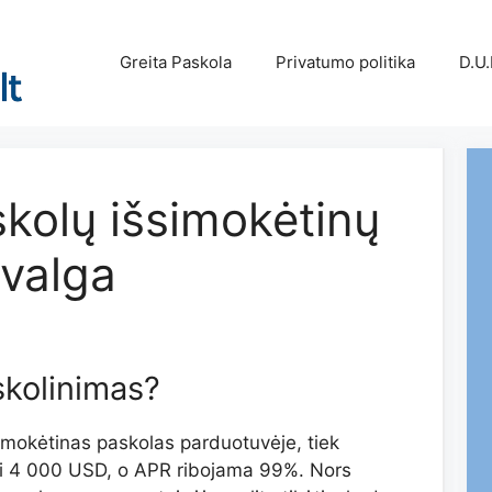
Greita Paskola
Privatumo politika
D.U.
skolų išsimokėtinų
valga
skolinimas?
išsimokėtinas paskolas parduotuvėje, tiek
iki 4 000 USD, o APR ribojama 99%. Nors