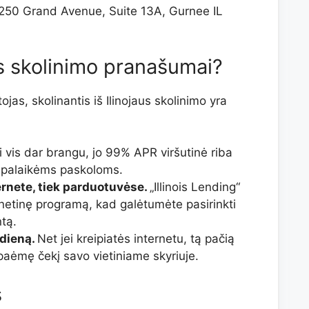
250 Grand Avenue, Suite 13A, Gurnee IL
us skolinimo pranašumai?
tojas, skolinantis iš Ilinojaus skolinimo yra
i vis dar brangu, jo 99% APR viršutinė riba
mpalaikėms paskoloms.
ternete, tiek parduotuvėse.
„Illinois Lending“
nternetinę programą, kad galėtumėte pasirinkti
tą.
dieną.
Net jei kreipiatės internetu, tą pačią
 paėmę čekį savo vietiniame skyriuje.
s