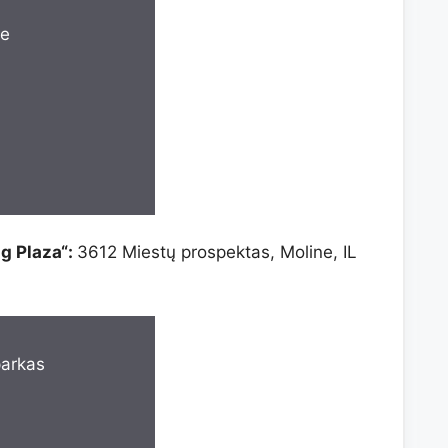
ne
g Plaza“:
3612 Miestų prospektas, Moline, IL
parkas