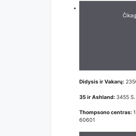
Čika
Didysis ir Vakarų:
2350
35 ir Ashland:
3455 S.
Thompsono centras:
1
60601