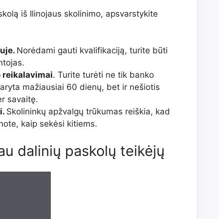
olą iš Ilinojaus skolinimo, apsvarstykite
juje.
Norėdami gauti kvalifikaciją, turite būti
ntojas.
 reikalavimai
. Turite turėti ne tik banko
aryta mažiausiai 60 dienų, bet ir nešiotis
 savaitę.
i.
Skolininkų apžvalgų trūkumas reiškia, kad
note, kaip sekėsi kitiems.
au dalinių paskolų teikėjų