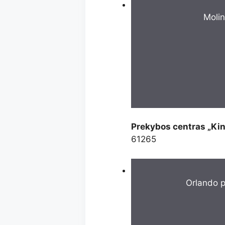
Moli
Prekybos centras „Kin
61265
Orlando 