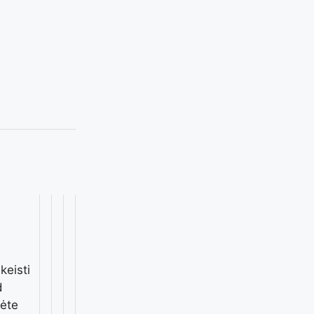
keisti
d
mėte