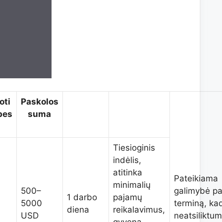
oti
Paskolos
bes
suma
Tiesioginis
indėlis,
atitinka
Pateikiama
minimalių
500–
galimybė pa
1 darbo
pajamų
5000
terminą, ka
diena
reikalavimus,
USD
neatsiliktu
gyvena