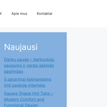
K
Apie mus
Kontaktai
Naujausi
Darbų sauga – darbuotojų
saugumo ir verslo sėkmės
pagrindas
5 patarimai ketinantiems
imti paskolą internetu
Square Shape Hot Tubs –
Modern Comfort and
Functional Design