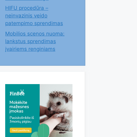
HIFU procedūra –
neinvazinis veido
patempimo sprendimas
Mobilios scenos nuoma:
lankstus sprendimas
įvairiems renginiams