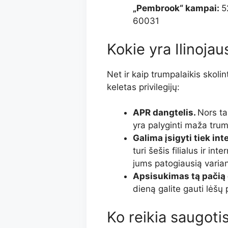
„Pembrook“ kampai:
5
60031
Kokie yra Ilinoja
Net ir kaip trumpalaikis skolin
keletas privilegijų:
APR dangtelis.
Nors ta
yra palyginti maža tru
Galima įsigyti tiek in
turi šešis filialus ir i
jums patogiausią varian
Apsisukimas tą pačią 
dieną galite gauti lėšų
Ko reikia saugoti