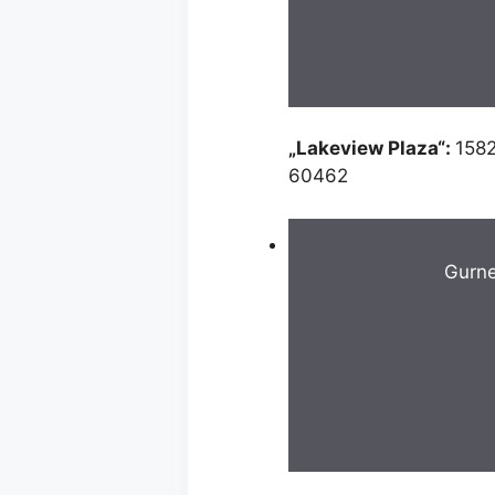
„Lakeview Plaza“:
1582
60462
Gurn