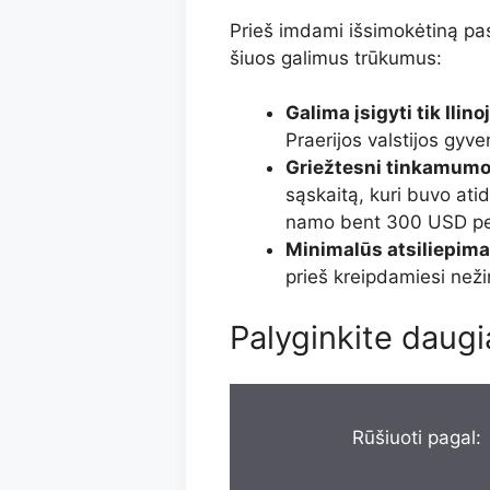
Prieš imdami išsimokėtiną pask
šiuos galimus trūkumus:
Galima įsigyti tik Ilino
Praerijos valstijos gyve
Griežtesni tinkamumo
sąskaitą, kuri buvo atid
namo bent 300 USD per
Minimalūs atsiliepima
prieš kreipdamiesi neži
Palyginkite daugi
Rūšiuoti pagal: