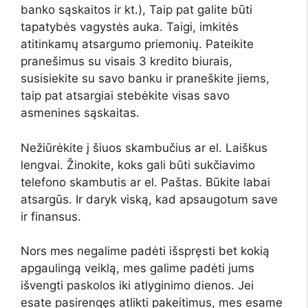
banko sąskaitos ir kt.), Taip pat galite būti
tapatybės vagystės auka. Taigi, imkitės
atitinkamų atsargumo priemonių. Pateikite
pranešimus su visais 3 kredito biurais,
susisiekite su savo banku ir praneškite jiems,
taip pat atsargiai stebėkite visas savo
asmenines sąskaitas.
Nežiūrėkite į šiuos skambučius ar el. Laiškus
lengvai. Žinokite, koks gali būti sukčiavimo
telefono skambutis ar el. Paštas. Būkite labai
atsargūs. Ir daryk viską, kad apsaugotum save
ir finansus.
Nors mes negalime padėti išspręsti bet kokią
apgaulingą veiklą, mes galime padėti jums
išvengti paskolos iki atlyginimo dienos. Jei
esate pasirengęs atlikti pakeitimus, mes esame