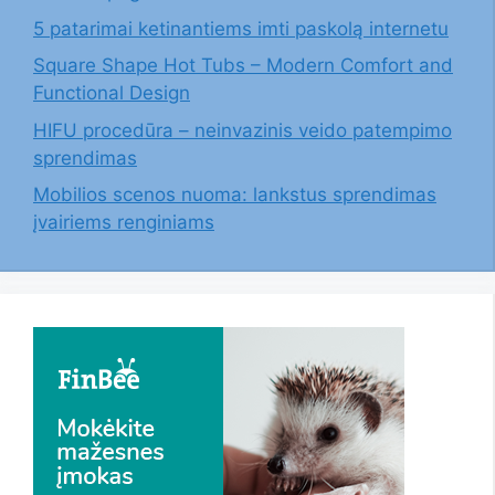
5 patarimai ketinantiems imti paskolą internetu
Square Shape Hot Tubs – Modern Comfort and
Functional Design
HIFU procedūra – neinvazinis veido patempimo
sprendimas
Mobilios scenos nuoma: lankstus sprendimas
įvairiems renginiams