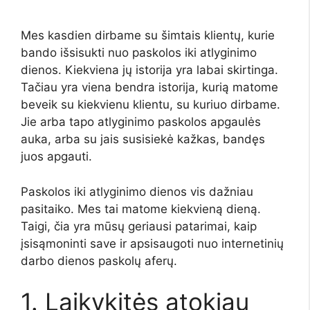
Mes kasdien dirbame su šimtais klientų, kurie
bando išsisukti nuo paskolos iki atlyginimo
dienos. Kiekviena jų istorija yra labai skirtinga.
Tačiau yra viena bendra istorija, kurią matome
beveik su kiekvienu klientu, su kuriuo dirbame.
Jie arba tapo atlyginimo paskolos apgaulės
auka, arba su jais susisiekė kažkas, bandęs
juos apgauti.
Paskolos iki atlyginimo dienos vis dažniau
pasitaiko. Mes tai matome kiekvieną dieną.
Taigi, čia yra mūsų geriausi patarimai, kaip
įsisąmoninti save ir apsisaugoti nuo internetinių
darbo dienos paskolų aferų.
1. Laikykitės atokiau