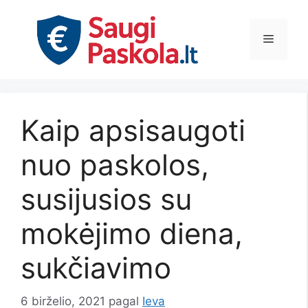
Pereiti
prie
Meniu
turinio
Kaip apsisaugoti
nuo paskolos,
susijusios su
mokėjimo diena,
sukčiavimo
6 birželio, 2021
pagal
Ieva