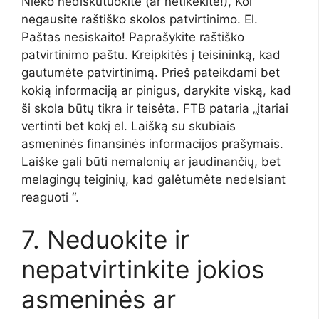
Nieko nediskutuokite (ar netikėkite!), Kol
negausite raštiško skolos patvirtinimo. El.
Paštas nesiskaito! Paprašykite raštiško
patvirtinimo paštu. Kreipkitės į teisininką, kad
gautumėte patvirtinimą. Prieš pateikdami bet
kokią informaciją ar pinigus, darykite viską, kad
ši skola būtų tikra ir teisėta. FTB pataria „įtariai
vertinti bet kokį el. Laišką su skubiais
asmeninės finansinės informacijos prašymais.
Laiške gali būti nemalonių ar jaudinančių, bet
melagingų teiginių, kad galėtumėte nedelsiant
reaguoti “.
7. Neduokite ir
nepatvirtinkite jokios
asmeninės ar