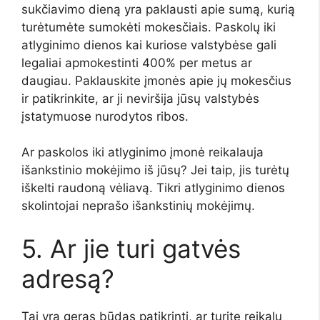
sukčiavimo dieną yra paklausti apie sumą, kurią
turėtumėte sumokėti mokesčiais. Paskolų iki
atlyginimo dienos kai kuriose valstybėse gali
legaliai apmokestinti 400% per metus ar
daugiau. Paklauskite įmonės apie jų mokesčius
ir patikrinkite, ar ji neviršija jūsų valstybės
įstatymuose nurodytos ribos.
Ar paskolos iki atlyginimo įmonė reikalauja
išankstinio mokėjimo iš jūsų? Jei taip, jis turėtų
iškelti raudoną vėliavą. Tikri atlyginimo dienos
skolintojai neprašo išankstinių mokėjimų.
5. Ar jie turi gatvės
adresą?
Tai yra geras būdas patikrinti, ar turite reikalų