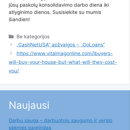
jūsų paskolų konsolidavimo darbo diena iki
atlyginimo dienos. Susisiekite su mumis
šiandien!
Kategorijos
Be kategorijos
„CashNetUSA“ apžvalgos – „GoLoans“
https://www.vitalmagonline.com/ibuyers-
will-buy-your-house-but-what-will-they-cost-
you/
Naujausi
Darbų sauga – darbuotojų saugumo ir verslo
sėkmės pagrindas