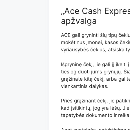
„Ace Cash Expres
apžvalga
ACE gali gryninti šių tipų če
mokėtinus įmonei, kasos čeki
vyriausybės čekius, atsiskait
Išgryninę čekį, jie gali jį įke
tiesiog duoti jums grynųjų. Ši
grąžinate kitą čekį, arba galite 
vienkartinis dalykas.
Prieš grąžinant čekį, jie pat
kad įsitikintų, jog yra lėšų. J
tapatybės dokumento ir reikal
Anot svetainės, patvirtinimo p