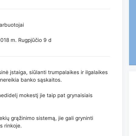
rbuotojai
018 m. Rugpjūčio 9 d
nė įstaiga, siūlanti trumpalaikes ir ilgalaikes
i nereikia banko sąskaitos.
edidelį mokestį jie taip pat grynaisiais
ų grąžinimo sistemą, jie gali gryninti
s rinkoje.