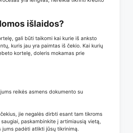
domos išlaidos?
rtelę, gali būti taikomi kai kurie iš anksto
ų, kuris jau yra paimtas iš čekio. Kai kurių
ebeto kortelę, doleris mokamas prie
, jums reikės asmens dokumento su
 čekius, jie negalės dirbti esant tam tikroms
saugiai, paskambinkite į artimiausią vietą,
jums padėti atlikti jūsų tikrinimą.