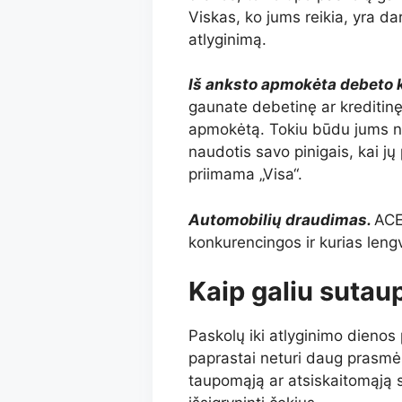
Viskas, ko jums reikia, yra da
atlyginimą.
Iš anksto apmokėta debeto k
gaunate debetinę ar kreditinę 
apmokėtą. Tokiu būdu jums ner
naudotis savo pinigais, kai jų 
priimama „Visa“.
Automobilių draudimas.
ACE
konkurencingos ir kurias lengvi
Kaip galiu sutaup
Paskolų iki atlyginimo dienos
paprastai neturi daug prasmė
taupomąją ar atsiskaitomąją 