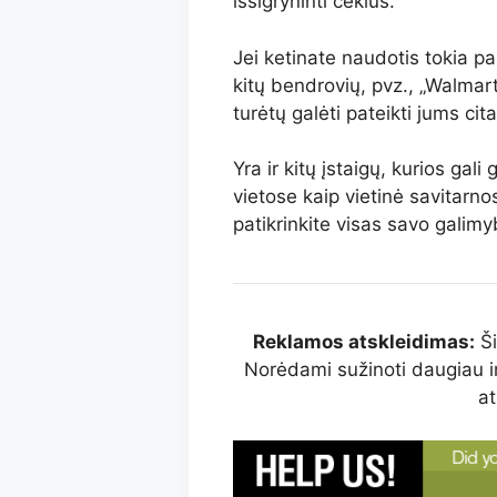
išsigryninti čekius.
Jei ketinate naudotis tokia pa
kitų bendrovių, pvz., „Walmart“
turėtų galėti pateikti jums cit
Yra ir kitų įstaigų, kurios gali
vietose kaip vietinė savitarn
patikrinkite visas savo galimy
Reklamos atskleidimas:
Ši
Norėdami sužinoti daugiau i
at