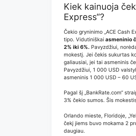
Kiek kainuoja če
Express“?
Čekio gryninimo „ACE Cash Exp
tipo. Vidutiniškai
asmeninio če
2% iki 6%.
Pavyzdžiui, norėdam
mokestį. Jei čekis sukurtas ko
galiausiai, jei tai asmeninis č
Pavyzdžiui, 1 000 USD valsty
asmeninis 1 000 USD – 60 U
Pagal šį „BankRate.com“ strai
3% čekio sumos. Šis mokestis g
Orlando mieste, Floridoje, „Y
čekį jiems buvo mokama 2 pro
daugiau.