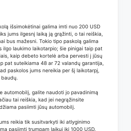
kolą išsimokėtinai galima imti nuo 200 USD
s jums ilgesnį laiką ją grąžinti, o tai reiškia,
ai bus mažesni. Tokio tipo paskolą galima
 ilgo laukimo laikotarpio; šie pinigai taip pat
iais, kaip debeto kortelė arba pervesti į jūsų
ip pat suteikiama 48 ar 72 valandų garantija,
 kad paskolos jums nereikia per šį laikotarpį,
ų baudų.
ite automobilį, galite naudoti jo pavadinimą
čiau tai reiškia, kad jei negrąžinsite
idžiama pasiimti jūsų automobilį.
jums reikia tik susitvarkyti iki atlyginimo
lima pasiimti trumpam laikui iki 1000 USD.