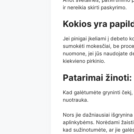
ir nereikia skirti paskyrimo.
Kokios yra papil
Jei pinigai įkeliami į debeto ko
sumokėti mokesčiai, be procent
nuomone, jei jūs naudojate d
kiekvieno pirkinio.
Patarimai žinoti:
Kad galėtumėte gryninti čekį
nuotrauka.
Nors jie dažniausiai išgrynina
aplinkybėms. Norėdami žaisti 
kad sužinotumėte, ar jie galės 