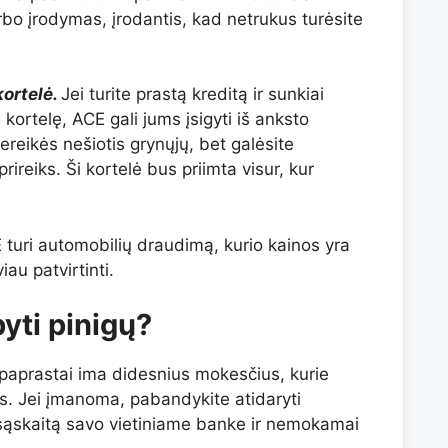
rbo įrodymas, įrodantis, kad netrukus turėsite
ortelė.
Jei turite prastą kreditą ir sunkiai
kortelę, ACE gali jums įsigyti iš anksto
eikės nešiotis grynųjų, bet galėsite
prireiks. Ši kortelė bus priimta visur, kur
 turi automobilių draudimą, kurio kainos yra
au patvirtinti.
yti pinigų?
 paprastai ima didesnius mokesčius, kurie
s. Jei įmanoma, pabandykite atidaryti
sąskaitą savo vietiniame banke ir nemokamai