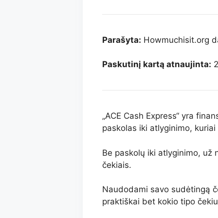
Parašyta:
Howmuchisit.org da
Paskutinį kartą atnaujinta:
2
„ACE Cash Express“ yra finansi
paskolas iki atlyginimo, kuria
Be paskolų iki atlyginimo, už n
čekiais.
Naudodami savo sudėtingą čeki
praktiškai bet kokio tipo čekiu