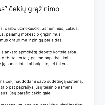
s“ čekių grąžinimo
kius: darbo užmokesčio, asmeninius, čekius,
us, pajamų mokesčio grąžinimus,
ymus draudime ir pinigų perlaidas.
lti į iš anksto apmokėtą debeto kortelę arba
ą debeto kortelę galima papildyti, kai
ją sunaikinti, kai baigsite, jei tai yra
ikrins čekį naudodami savo sudėtingą sistemą,
ie taip pat paprašys jūsų teisinio asmens
aus jūsų parašo čekio gale.
rocesas yra lengvas, nereikia tikrinti kredito