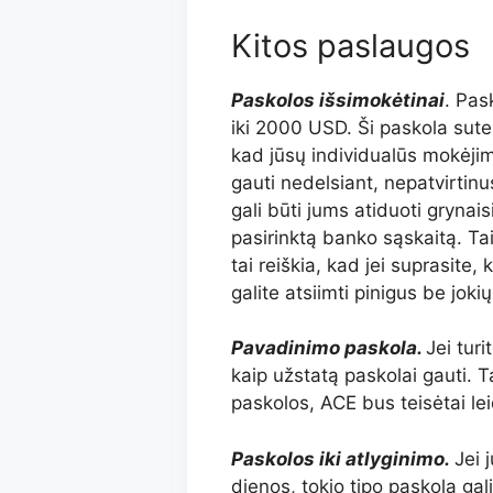
Kitos paslaugos
Paskolos išsimokėtinai
. Pas
iki 2000 USD. Ši paskola suteik
kad jūsų individualūs mokėjim
gauti nedelsiant, nepatvirtinus
gali būti jums atiduoti grynais
pasirinktą banko sąskaitą. Ta
tai reiškia, kad jei suprasite,
galite atsiimti pinigus be joki
Pavadinimo paskola.
Jei tur
kaip užstatą paskolai gauti. Ta
paskolos, ACE bus teisėtai le
Paskolos iki atlyginimo.
Jei 
dienos, tokio tipo paskolą ga