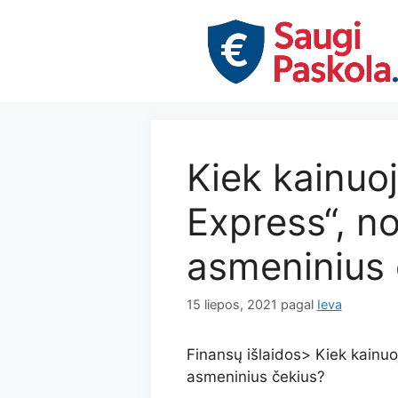
Pereiti
prie
turinio
Kiek kainuo
Express“, no
asmeninius 
15 liepos, 2021
pagal
Ieva
Finansų išlaidos> Kiek kainuoj
asmeninius čekius?