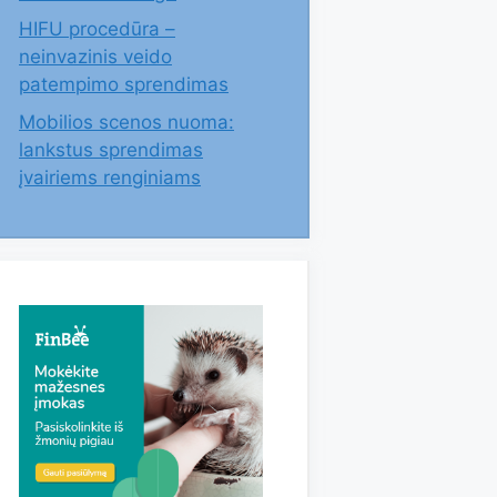
HIFU procedūra –
neinvazinis veido
patempimo sprendimas
Mobilios scenos nuoma:
lankstus sprendimas
įvairiems renginiams