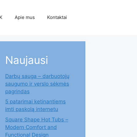
K
Apie mus
Kontaktai
Naujausi
Darbų sauga – darbuotojų
saugumo ir verslo sėkmės
pagrindas
5 patarimai ketinantiems
imti paskolą internetu
Square Shape Hot Tubs –
Modern Comfort and
Functional Design