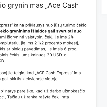
kio gryninimas „Ace Cash
ress“ kaina priklausys nuo jūsų turimo čekio
kio gryninimo išlaidos gali svyruoti nuo
i išgryninti valstybinį čekį, jie ims 2%
mpiuteriu, jie ims 2 1/2 procento mokestį,
ekis ar pinigų pavedimas, jie imsis 6 proc.
binis čekis jums kainuos 30 USD, o
SD.
psnį jie teigia, kad „ACE Cash Express“ ima
ali skirtis kiekvienoje vietoje.
elp“ narys pareiškė, kad už darbo užmokesčio
c., Tačiau už ranka rašytą čekį imta