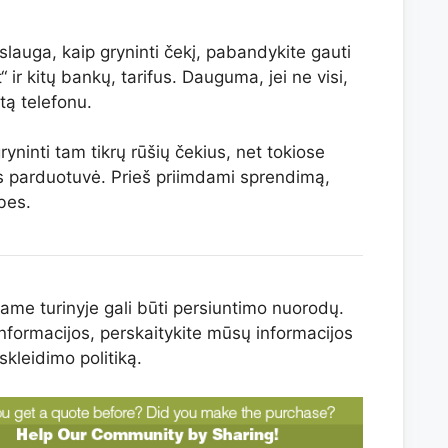
slauga, kaip gryninti čekį, pabandykite gauti
 ir kitų bankų, tarifus. Dauguma, jei ne visi,
atą telefonu.
 gryninti tam tikrų rūšių čekius, net tokiose
os parduotuvė. Prieš priimdami sprendimą,
bes.
ame turinyje gali būti persiuntimo nuorodų.
nformacijos, perskaitykite mūsų informacijos
skleidimo politiką.