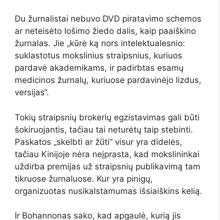
Du žurnalistai nebuvo DVD piratavimo schemos
ar neteisėto lošimo žiedo dalis, kaip paaiškino
žurnalas. Jie „kūrė ką nors intelektualesnio:
suklastotus mokslinius straipsnius, kuriuos
pardavė akademikams, ir padirbtas esamų
medicinos žurnalų, kuriuose pardavinėjo lizdus, ​​
versijas“.
Tokių straipsnių brokerių egzistavimas gali būti
šokiruojantis, tačiau tai neturėtų taip stebinti.
Paskatos „skelbti ar žūti“ visur yra didelės,
tačiau Kinijoje nėra neįprasta, kad mokslininkai
uždirba premijas už straipsnių publikavimą tam
tikruose žurnaluose. Kur yra pinigų,
organizuotas nusikalstamumas išsiaiškins kelią.
Ir Bohannonas sako, kad apgaulė, kurią jis