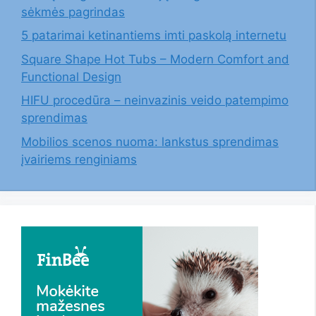
sėkmės pagrindas
5 patarimai ketinantiems imti paskolą internetu
Square Shape Hot Tubs – Modern Comfort and
Functional Design
HIFU procedūra – neinvazinis veido patempimo
sprendimas
Mobilios scenos nuoma: lankstus sprendimas
įvairiems renginiams