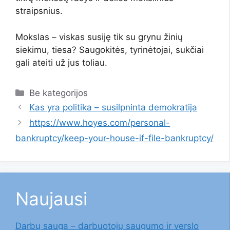
straipsnius.
Mokslas – viskas susiję tik su grynu žinių
siekimu, tiesa? Saugokitės, tyrinėtojai, sukčiai
gali ateiti už jus toliau.
Kategorijos
Be kategorijos
Kas yra politika – susilpninta demokratija
https://www.hoyes.com/personal-
bankruptcy/keep-your-house-if-file-bankruptcy/
Naujausi
Darbų sauga – darbuotojų saugumo ir verslo