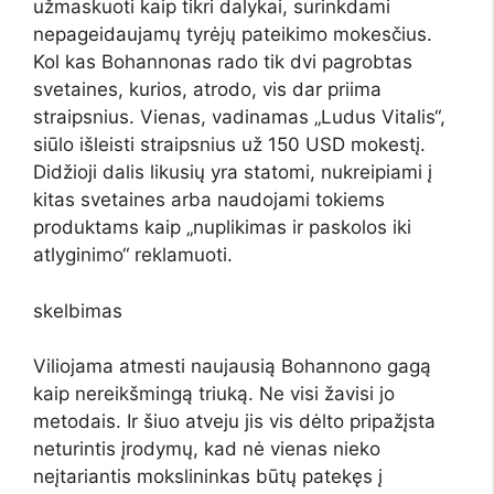
užmaskuoti kaip tikri dalykai, surinkdami
nepageidaujamų tyrėjų pateikimo mokesčius.
Kol kas Bohannonas rado tik dvi pagrobtas
svetaines, kurios, atrodo, vis dar priima
straipsnius. Vienas, vadinamas „Ludus Vitalis“,
siūlo išleisti straipsnius už 150 USD mokestį.
Didžioji dalis likusių yra statomi, nukreipiami į
kitas svetaines arba naudojami tokiems
produktams kaip „nuplikimas ir paskolos iki
atlyginimo“ reklamuoti.
skelbimas
Viliojama atmesti naujausią Bohannono gagą
kaip nereikšmingą triuką. Ne visi žavisi jo
metodais. Ir šiuo atveju jis vis dėlto pripažįsta
neturintis įrodymų, kad nė vienas nieko
neįtariantis mokslininkas būtų patekęs į