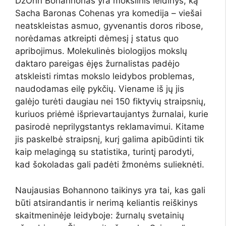
Dž
Ohn Bohannonas yra mokslinis leidinys, ką
Sacha Baronas Cohenas yra komedija – viešai
neatskleistas asmuo, gyvenantis doros ribose,
norėdamas atkreipti dėmesį į status quo
apribojimus. Molekulinės biologijos mokslų
daktaro pareigas ėjęs žurnalistas padėjo
atskleisti rimtas mokslo leidybos problemas,
naudodamas eilę pykčių. Viename iš jų jis
galėjo turėti daugiau nei 150 fiktyvių straipsnių,
kuriuos priėmė išprievartaujantys žurnalai, kurie
pasirodė neprilygstantys reklamavimui. Kitame
jis paskelbė straipsnį, kurį galima apibūdinti tik
kaip melagingą su statistika, turintį parodyti,
kad šokoladas gali padėti žmonėms sulieknėti.
Naujausias Bohannono taikinys yra tai, kas gali
būti atsirandantis ir nerimą keliantis reiškinys
skaitmeninėje leidyboje: žurnalų svetainių