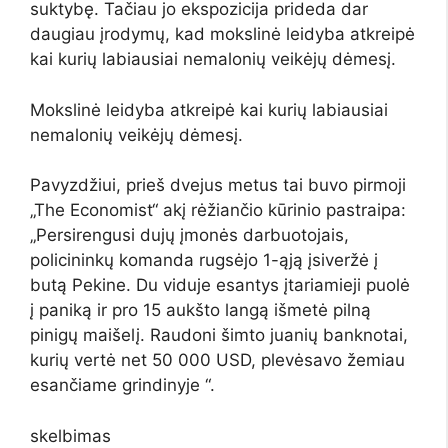
suktybę. Tačiau jo ekspozicija prideda dar
daugiau įrodymų, kad mokslinė leidyba atkreipė
kai kurių labiausiai nemalonių veikėjų dėmesį.
Mokslinė leidyba atkreipė kai kurių labiausiai
nemalonių veikėjų dėmesį.
Pavyzdžiui, prieš dvejus metus tai buvo pirmoji
„The Economist“ akį rėžiančio kūrinio pastraipa:
„Persirengusi dujų įmonės darbuotojais,
policininkų komanda rugsėjo 1-ąją įsiveržė į
butą Pekine. Du viduje esantys įtariamieji puolė
į paniką ir pro 15 aukšto langą išmetė pilną
pinigų maišelį. Raudoni šimto juanių banknotai,
kurių vertė net 50 000 USD, plevėsavo žemiau
esančiame grindinyje “.
skelbimas