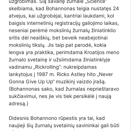
užgrobimas. Šią savaitę žurnale „Science“
skelbiama, kad Bohannonas teigia nustatęs 24
atvejus, kai užgrobėjai, kantriai laukdami, kol
baigsis internetinių registracijų galiojimo laikas,
neseniai perėmė mokslinių žurnalų žiniatinklio
sritis dėl neaiškių, bet beveik neabejotinai
mokslinių tikslų. Jis taip pat parodė, kokia
lengva yra praktika, perimdama Kroatijos meno
žurnalo svetainę ir užsiimdama žiniatinklyje
vadinamu „Rickrolling“: nukreipdamas
lankytojus į 1987 m. Ricko Astley hito „Never
Gonna Give Up Up“ muzikinį vaizdo įrašą.
(Bohannonas sako, kad žurnalas neprieštaravo
sukčiavimui, nes jie vis tiek persikėlė į naują
adresą.)
Didesnis Bohannono rūpestis yra tai, kad
naujieji šių žurnalų svetainių savininkai gali būti