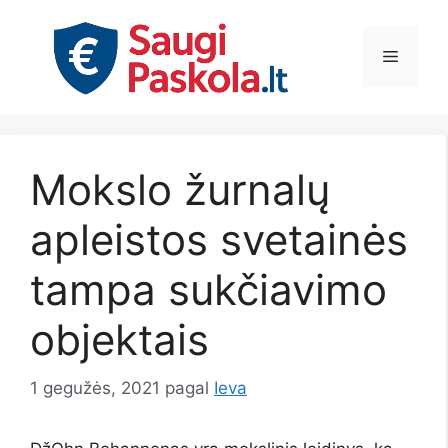
Pereiti
prie
Meniu
turinio
Mokslo žurnalų
apleistos svetainės
tampa sukčiavimo
objektais
1 gegužės, 2021
pagal
Ieva