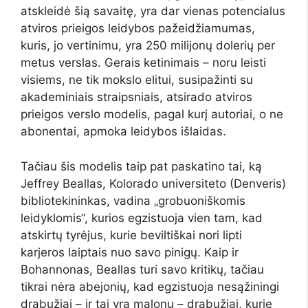
atskleidė šią savaitę, yra dar vienas potencialus
atviros prieigos leidybos pažeidžiamumas,
kuris, jo vertinimu, yra 250 milijonų dolerių per
metus verslas. Gerais ketinimais – noru leisti
visiems, ne tik mokslo elitui, susipažinti su
akademiniais straipsniais, atsirado atviros
prieigos verslo modelis, pagal kurį autoriai, o ne
abonentai, apmoka leidybos išlaidas.
Tačiau šis modelis taip pat paskatino tai, ką
Jeffrey Beallas, Kolorado universiteto (Denveris)
bibliotekininkas, vadina „grobuoniškomis
leidyklomis“, kurios egzistuoja vien tam, kad
atskirtų tyrėjus, kurie beviltiškai nori lipti
karjeros laiptais nuo savo pinigų. Kaip ir
Bohannonas, Beallas turi savo kritikų, tačiau
tikrai nėra abejonių, kad egzistuoja nesąžiningi
drabužiai – ir tai yra malonu – drabužiai, kurie