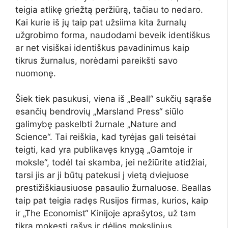
teigia atlikę griežtą peržiūrą, tačiau to nedaro.
Kai kurie iš jų taip pat užsiima kita žurnalų
užgrobimo forma, naudodami beveik identiškus
ar net visiškai identiškus pavadinimus kaip
tikrus žurnalus, norėdami pareikšti savo
nuomonę.
Šiek tiek pasukusi, viena iš „Beall“ sukčių sąraše
esančių bendrovių „Marsland Press“ siūlo
galimybę paskelbti žurnale „Nature and
Science“. Tai reiškia, kad tyrėjas gali teisėtai
teigti, kad yra publikavęs knygą „Gamtoje ir
moksle“, todėl tai skamba, jei nežiūrite atidžiai,
tarsi jis ar ji būtų patekusi į vietą dviejuose
prestižiškiausiuose pasaulio žurnaluose. Beallas
taip pat teigia radęs Rusijos firmas, kurios, kaip
ir „The Economist“ Kinijoje aprašytos, už tam
tikrą mokestį rašys ir dėlios mokslinius