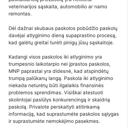
veterinarijos sąskaita, automobilio ar namo
remontas.
Dėl dažnai skubaus paskolos pobūdžio paskolų
davėjai atlyginimo dieną supaprastino procesą,
kad galėtų greitai turėti pinigų jūsų sąskaitoje.
Kadangi visos paskolos iki atlyginimo yra
trumpesnio laikotarpio nei įprastos paskolos,
MNP paprastai yra didesnė, kad atspindėtų
trumpą palūkanų langą. Paskola iki atlyginimo
niekada neturėtų būti ilgalaikis finansinės
problemos sprendimas. Visiškai atestuoti
skolintojai pasiūlys konkurencingą ir skaidrią
paskolą. Privalote perskaityti atitinkamą
informaciją, kad suprastumėte paskolos sąlygas
ir suprastumėte nemokėjimo pasekmes.