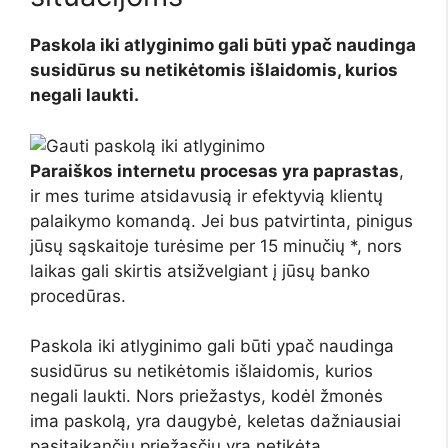
Paskola iki atlyginimo gali būti ypač naudinga
susidūrus su netikėtomis išlaidomis, kurios
negali laukti.
Paraiškos internetu procesas yra paprastas
,
ir mes turime atsidavusią ir efektyvią klientų
palaikymo komandą. Jei bus patvirtinta, pinigus
jūsų sąskaitoje turėsime per 15 minučių *, nors
laikas gali skirtis atsižvelgiant į jūsų banko
procedūras.
Paskola iki atlyginimo gali būti ypač naudinga
susidūrus su netikėtomis išlaidomis, kurios
negali laukti. Nors priežastys, kodėl žmonės
ima paskolą, yra daugybė, keletas dažniausiai
pasitaikančių priežasčių yra netikėta