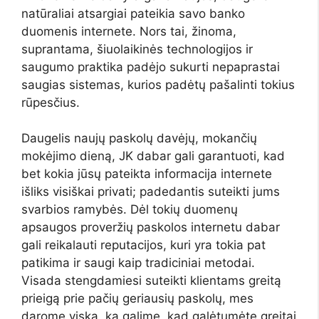
natūraliai atsargiai pateikia savo banko
duomenis internete. Nors tai, žinoma,
suprantama, šiuolaikinės technologijos ir
saugumo praktika padėjo sukurti nepaprastai
saugias sistemas, kurios padėtų pašalinti tokius
rūpesčius.
Daugelis naujų paskolų davėjų, mokančių
mokėjimo dieną, JK dabar gali garantuoti, kad
bet kokia jūsų pateikta informacija internete
išliks visiškai privati; padedantis suteikti jums
svarbios ramybės. Dėl tokių duomenų
apsaugos proveržių paskolos internetu dabar
gali reikalauti reputacijos, kuri yra tokia pat
patikima ir saugi kaip tradiciniai metodai.
Visada stengdamiesi suteikti klientams greitą
prieigą prie pačių geriausių paskolų, mes
darome viską, ką galime, kad galėtumėte greitai