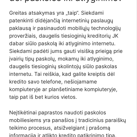
Greitas atsakymas yra „taip“. Siekdami
patenkinti didėjančią internetinių paslaugų
paklausą ir pasinaudoti mobiliųjų technologijų
proveržiais, daugelis tiesioginių kreditorių JK
dabar siūlo paskolą iki atlyginimo internetu.
Siekdami padėti jums gauti visišką prieigą prie
įvairių tipų paskolų, mokamų iki atlyginimo,
daugelis tiesioginių skolintojų siūlo paskolas
internetu. Tai reiškia, kad galite kreiptis dėl
kredito savo telefone, nešiojamame
kompiuteryje ar planšetiniame kompiuteryje,
taip pat iš bet kurios vietos.
Neįtikėtinai paprastos naudoti paskolos
mobiliesiems yra panašios į tradicinius paraiškų
teikimo procesus, atsižvelgiant į prašomą
informaciją ir atlikto kredito patikrinimo tipą.