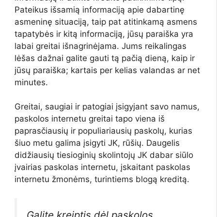
Pateikus išsamią informaciją apie dabartinę
asmeninę situaciją, taip pat atitinkamą asmens
tapatybės ir kitą informaciją, jūsų paraiška yra
labai greitai išnagrinėjama. Jums reikalingas
lėšas dažnai galite gauti tą pačią dieną, kaip ir
jūsų paraiška; kartais per kelias valandas ar net
minutes.
Greitai, saugiai ir patogiai įsigyjant savo namus,
paskolos internetu greitai tapo viena iš
paprasčiausių ir populiariausių paskolų, kurias
šiuo metu galima įsigyti JK, rūšių. Daugelis
didžiausių tiesioginių skolintojų JK dabar siūlo
įvairias paskolas internetu, įskaitant paskolas
internetu žmonėms, turintiems blogą kreditą.
Galite kreiptis dėl paskolos