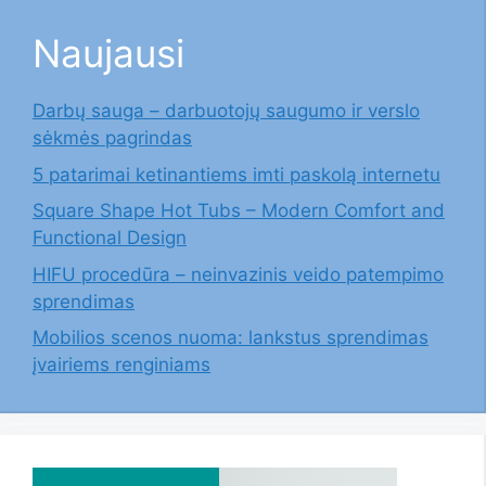
Naujausi
Darbų sauga – darbuotojų saugumo ir verslo
sėkmės pagrindas
5 patarimai ketinantiems imti paskolą internetu
Square Shape Hot Tubs – Modern Comfort and
Functional Design
HIFU procedūra – neinvazinis veido patempimo
sprendimas
Mobilios scenos nuoma: lankstus sprendimas
įvairiems renginiams