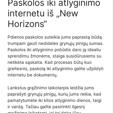
Paskolos iki atlyginimo
internetu iš „New
Horizons“
P
dienos paskolos suteikia jums paprastą būdą
trumpam gauti nedideles grynųjų pinigų sumas.
Paskolos iki atlyginimo pobūdis daro ją idealiu
sprendimu žmonėms, staiga susidūrusiems su
netikėta sąskaita. Kad procesas būtų kuo
greitesnis, paskolą iki atlyginimo galite užpildyti
internetu be dokumentų.
Lankstus grąžinimo laikotarpis leidžia jums
paprašyti grynųjų pinigų, kurių jums reikia, kad
pamatytumėte iki kitos atlyginimo dienos, taigi
ir vardą. Tačiau galite pasirinkti ilgesnį
grąžinimo laikotarpį, jei tai tinka jūsų