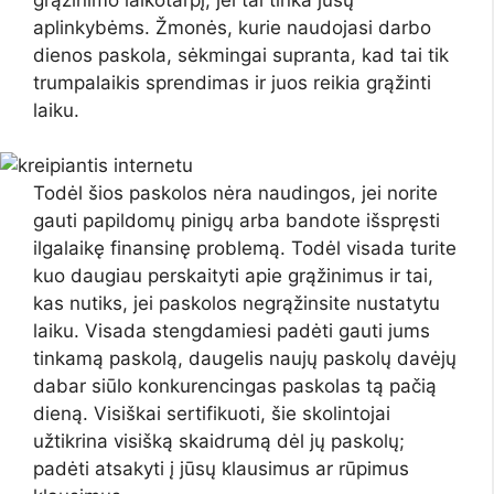
aplinkybėms. Žmonės, kurie naudojasi darbo
dienos paskola, sėkmingai supranta, kad tai tik
trumpalaikis sprendimas ir juos reikia grąžinti
laiku.
Todėl šios paskolos nėra naudingos, jei norite
gauti papildomų pinigų arba bandote išspręsti
ilgalaikę finansinę problemą. Todėl visada turite
kuo daugiau perskaityti apie grąžinimus ir tai,
kas nutiks, jei paskolos negrąžinsite nustatytu
laiku. Visada stengdamiesi padėti gauti jums
tinkamą paskolą, daugelis naujų paskolų davėjų
dabar siūlo konkurencingas paskolas tą pačią
dieną. Visiškai sertifikuoti, šie skolintojai
užtikrina visišką skaidrumą dėl jų paskolų;
padėti atsakyti į jūsų klausimus ar rūpimus