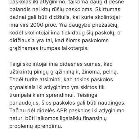
paskolas iki atlyginimo, taikoma daug didesnė
balandis nei kitų rūšių paskoloms. Skirtumas
dažnai gali būti didžiulis, kai kurie skolintojai
ima virš 2000 proc. Yra daugybė priežasčių,
kodėl skolintojai ima tiek daug šių paskolų, o
didžiausia yra tai, kad šioms paskoloms
grąžinamas trumpas laikotarpis.
Taigi skolintojai ima didesnes sumas, kad
užtikrintų pinigų grąžinimą ir, žinoma, pelną.
Todėl turite atsiminti, kad tokios paskolos
grynaisiais iki atlyginimo yra skirtos tik
trumpalaikiam sprendimui. Teisingai
panaudojus, šios paskolos gali būti naudingos.
Tačiau dėl didelės APR paskolos iki atlyginimo
neturi būti laikomos ilgalaikiu finansinių
problemų sprendimu.