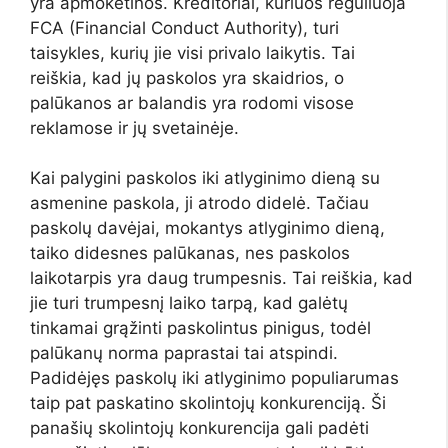
yra apmokėtinos. Kreditoriai, kuriuos reguliuoja
FCA (Financial Conduct Authority), turi
taisykles, kurių jie visi privalo laikytis. Tai
reiškia, kad jų paskolos yra skaidrios, o
palūkanos ar balandis yra rodomi visose
reklamose ir jų svetainėje.
Kai palygini paskolos iki atlyginimo dieną su
asmenine paskola, ji atrodo didelė. Tačiau
paskolų davėjai, mokantys atlyginimo dieną,
taiko didesnes palūkanas, nes paskolos
laikotarpis yra daug trumpesnis. Tai reiškia, kad
jie turi trumpesnį laiko tarpą, kad galėtų
tinkamai grąžinti paskolintus pinigus, todėl
palūkanų norma paprastai tai atspindi.
Padidėjęs paskolų iki atlyginimo populiarumas
taip pat paskatino skolintojų konkurenciją. Ši
panašių skolintojų konkurencija gali padėti