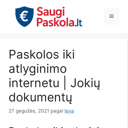
Pereiti
prie
Meniu
turinio
Paskolos iki
atlyginimo
internetu | Jokių
dokumentų
27 gegužės, 2021
pagal
Ieva