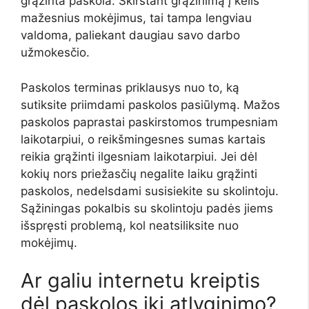
grąžinta paskola. Skirstant grąžinimą į kelis
mažesnius mokėjimus, tai tampa lengviau
valdoma, paliekant daugiau savo darbo
užmokesčio.
Paskolos terminas priklausys nuo to, ką
sutiksite priimdami paskolos pasiūlymą. Mažos
paskolos paprastai paskirstomos trumpesniam
laikotarpiui, o reikšmingesnes sumas kartais
reikia grąžinti ilgesniam laikotarpiui. Jei dėl
kokių nors priežasčių negalite laiku grąžinti
paskolos, nedelsdami susisiekite su skolintoju.
Sąžiningas pokalbis su skolintoju padės jiems
išspręsti problemą, kol neatsiliksite nuo
mokėjimų.
Ar galiu internetu kreiptis
dėl paskolos iki atlyginimo?