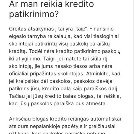
Ar man reikia kredito
patikrinimo?
Greitas atsakymas į tai yra „taip“. Finansinio
elgesio tarnyba reikalauja, kad visi tiesioginiai
skolintojai patikrintų visų paskolų paraiškų
kreditą. Todėl nėra kredito patikrinimo paskolų
iki atlyginimo. Taigi, jei matote tai siūlantį
skolintoją, jie jums nesako tiesos arba nėra
oficialiai pripažintas skolintojas. Atminkite, kad
jei kreipsitės dėl paskolos, paskolos davėjai
patikrins jūsų kredito balą kaip paraiškos dalį.
Tačiau jei jūsų kredito balas blogas, tai reiškia,
kad jūsų paskolos paraiška bus atmesta.
Anksčiau blogas kredito reitingas automatiškai
atsidurs nepalankioje padėtyje ir greičiausiai
užtikrins, kad paskolos paraiška nebuvo