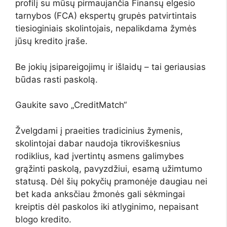
profilį su mūsų pirmaujančia Finansų elgesio
tarnybos (FCA) ekspertų grupės patvirtintais
tiesioginiais skolintojais, nepalikdama žymės
jūsų kredito įraše.
Be jokių įsipareigojimų ir išlaidų – tai geriausias
būdas rasti paskolą.
Gaukite savo „CreditMatch“
Žvelgdami į praeities tradicinius žymenis,
skolintojai dabar naudoja tikroviškesnius
rodiklius, kad įvertintų asmens galimybes
grąžinti paskolą, pavyzdžiui, esamą užimtumo
statusą. Dėl šių pokyčių pramonėje daugiau nei
bet kada anksčiau žmonės gali sėkmingai
kreiptis dėl paskolos iki atlyginimo, nepaisant
blogo kredito.