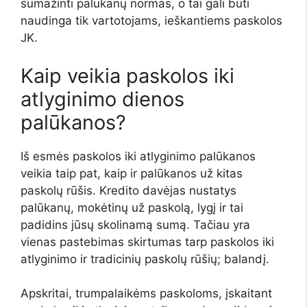
sumažinti palūkanų normas, o tai gali būti
naudinga tik vartotojams, ieškantiems paskolos
JK.
Kaip veikia paskolos iki
atlyginimo dienos
palūkanos?
Iš esmės paskolos iki atlyginimo palūkanos
veikia taip pat, kaip ir palūkanos už kitas
paskolų rūšis. Kredito davėjas nustatys
palūkanų, mokėtinų už paskolą, lygį ir tai
padidins jūsų skolinamą sumą. Tačiau yra
vienas pastebimas skirtumas tarp paskolos iki
atlyginimo ir tradicinių paskolų rūšių; balandį.
Apskritai, trumpalaikėms paskoloms, įskaitant