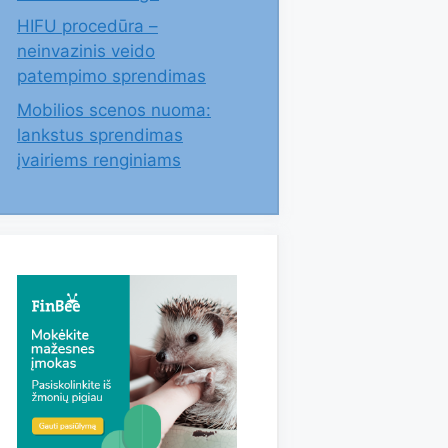
HIFU procedūra –
neinvazinis veido
patempimo sprendimas
Mobilios scenos nuoma:
lankstus sprendimas
įvairiems renginiams