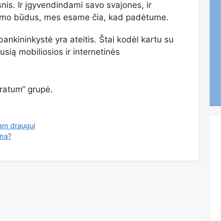
nis. Ir įgyvendindami savo svajones, ir
idimo būdus, mes esame čia, kad padėtume.
ankininkystė yra ateitis. Štai kodėl kartu su
sią mobiliosios ir internetinės
rratum“ grupė.
am draugui
ymą?