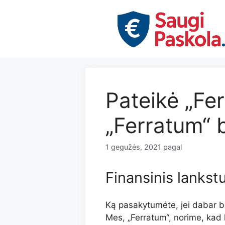
Pereiti
prie
turinio
Pateikė „Fer
„Ferratum“ 
1 gegužės, 2021
pagal
Finansinis lanks
Ką pasakytumėte, jei dabar b
Mes, „Ferratum“, norime, kad