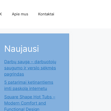
K
Apie mus
Kontaktai
Naujausi
Darbų sauga – darbuotojų
saugumo ir verslo sėkmės
pagrindas
5 patarimai ketinantiems
imti paskolą internetu
Square Shape Hot Tubs –
Modern Comfort and
Functional Design