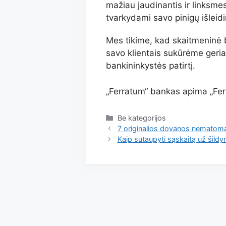
mažiau jaudinantis ir linksmes
tvarkydami savo pinigų išle
Mes tikime, kad skaitmeninė b
savo klientais sukūrėme geriau
bankininkystės patirtį.
„Ferratum“ bankas apima
„Fe
Kategorijos
Be kategorijos
7 originalios dovanos nematom
Kaip sutaupyti sąskaitą už šild