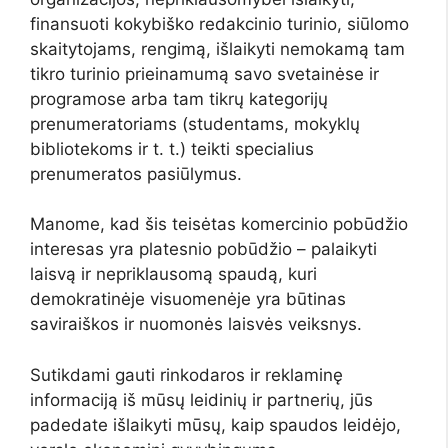
finansuoti kokybiško redakcinio turinio, siūlomo
skaitytojams, rengimą, išlaikyti nemokamą tam
tikro turinio prieinamumą savo svetainėse ir
programose arba tam tikrų kategorijų
prenumeratoriams (studentams, mokyklų
bibliotekoms ir t. t.) teikti specialius
prenumeratos pasiūlymus.
Manome, kad šis teisėtas komercinio pobūdžio
interesas yra platesnio pobūdžio – palaikyti
laisvą ir nepriklausomą spaudą, kuri
demokratinėje visuomenėje yra būtinas
saviraiškos ir nuomonės laisvės veiksnys.
Sutikdami gauti rinkodaros ir reklaminę
informaciją iš mūsų leidinių ir partnerių, jūs
padedate išlaikyti mūsų, kaip spaudos leidėjo,