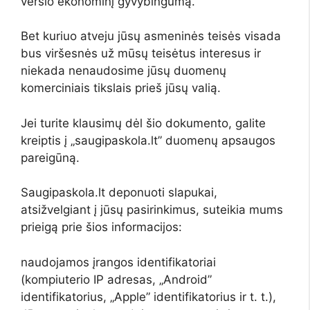
verslo ekonominį gyvybingumą.
Bet kuriuo atveju jūsų asmeninės teisės visada
bus viršesnės už mūsų teisėtus interesus ir
niekada nenaudosime jūsų duomenų
komerciniais tikslais prieš jūsų valią.
Jei turite klausimų dėl šio dokumento, galite
kreiptis į „saugipaskola.lt” duomenų apsaugos
pareigūną.
Saugipaskola.lt deponuoti slapukai,
atsižvelgiant į jūsų pasirinkimus, suteikia mums
prieigą prie šios informacijos:
naudojamos įrangos identifikatoriai
(kompiuterio IP adresas, „Android”
identifikatorius, „Apple” identifikatorius ir t. t.),