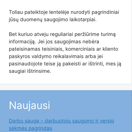
Toliau pateiktoje lentelėje nurodyti pagrindiniai
jūsų duomenų saugojimo laikotarpiai.
Bet kuriuo atveju reguliariai peržiūrime turimą
informaciją. Jei jos saugojimas nebėra
pateisinamas teisiniais, komerciniais ar kliento
paskyros valdymo reikalavimais arba jei
pasinaudojote teise ją pakeisti ar ištrinti, mes ją
saugiai ištrinsime.
Naujausi
Darbų sauga – darbuotojų saugumo ir verslo
sėkmės pagrindas