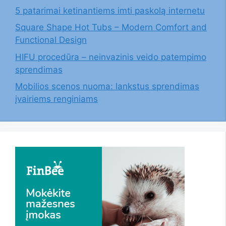
5 patarimai ketinantiems imti paskolą internetu
Square Shape Hot Tubs – Modern Comfort and
Functional Design
HIFU procedūra – neinvazinis veido patempimo
sprendimas
Mobilios scenos nuoma: lankstus sprendimas
įvairiems renginiams