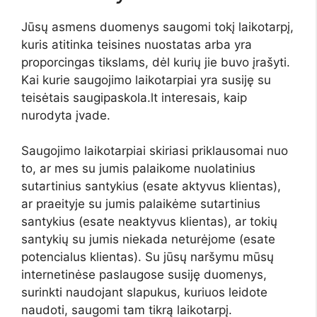
Jūsų asmens duomenys saugomi tokį laikotarpį,
kuris atitinka teisines nuostatas arba yra
proporcingas tikslams, dėl kurių jie buvo įrašyti.
Kai kurie saugojimo laikotarpiai yra susiję su
teisėtais saugipaskola.lt interesais, kaip
nurodyta įvade.
Saugojimo laikotarpiai skiriasi priklausomai nuo
to, ar mes su jumis palaikome nuolatinius
sutartinius santykius (esate aktyvus klientas),
ar praeityje su jumis palaikėme sutartinius
santykius (esate neaktyvus klientas), ar tokių
santykių su jumis niekada neturėjome (esate
potencialus klientas). Su jūsų naršymu mūsų
internetinėse paslaugose susiję duomenys,
surinkti naudojant slapukus, kuriuos leidote
naudoti, saugomi tam tikrą laikotarpį.