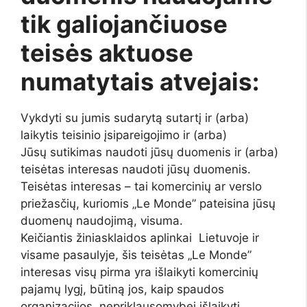
tik galiojančiuose
teisės aktuose
numatytais atvejais:
Vykdyti su jumis sudarytą sutartį ir (arba)
laikytis teisinio įsipareigojimo ir (arba)
Jūsų sutikimas naudoti jūsų duomenis ir (arba)
teisėtas interesas naudoti jūsų duomenis.
Teisėtas interesas – tai komercinių ar verslo
priežasčių, kuriomis „Le Monde” pateisina jūsų
duomenų naudojimą, visuma.
Keičiantis žiniasklaidos aplinkai Lietuvoje ir
visame pasaulyje, šis teisėtas „Le Monde”
interesas visų pirma yra išlaikyti komercinių
pajamų lygį, būtiną jos, kaip spaudos
organizacijos, nepriklausomybei išlaikyti,