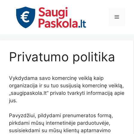
Pereiti
prie
Meniu
turinio
Privatumo politika
Vykdydama savo komercinę veiklą kaip
organizacija ir su tuo susijusią komercinę veiklą,
„saugipaskola.lt” privalo tvarkyti informaciją apie
jus.
Pavyzdžiui, pildydami prenumeratos formą,
pirkdami mūsų internetinėje parduotuvėje,
susisiekdami su mūsų klientų aptarnavimo