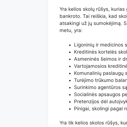
Yra kelios skolų rūšys, kuria
bankroto. Tai reiškia, kad sko
atsakingi už jų sumokėjimą. S
metu, yra:
Ligoninių ir medicinos 
Kreditinės kortelės sko
Asmeninės šeimos ir d
Vartojamosios kreditin
Komunalinių paslaugų 
Turėjimo trūkumo balan
Surinkimo agentūros są
Socialinės apsaugos p
Pretenzijos dėl autoįvy
Pinigai, skolingi pagal
Yra tik kelios skolos rūšys, 