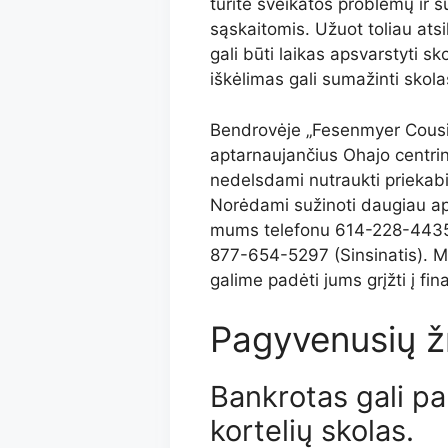
turite sveikatos problemų ir 
sąskaitomis. Užuot toliau atsi
gali būti laikas apsvarstyti s
iškėlimas gali sumažinti skolas 
Bendrovėje „Fesenmyer Cousi
aptarnaujančius Ohajo centrin
nedelsdami nutraukti priekabi
Norėdami sužinoti daugiau api
mums telefonu 614-228-4435
877-654-5297 (Sinsinatis). M
galime padėti jums grįžti į fin
Pagyvenusių ž
Bankrotas gali pa
kortelių skolas.