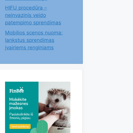
HIFU procedūra –
neinvazinis veido
patempimo sprendimas
Mobilios scenos nuoma:
lankstus sprendimas
įvairiems renginiams