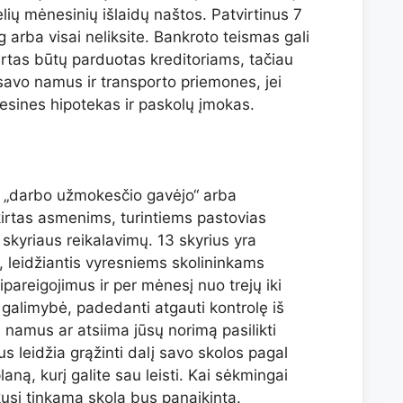
elių mėnesinių išlaidų naštos. Patvirtinus 7
g arba visai neliksite. Bankroto teismas gali
urtas būtų parduotas kreditoriams, tačiau
 savo namus ir transporto priemones, jei
nesines hipotekas ir paskolų įmokas.
 „darbo užmokesčio gavėjo“ arba
irtas asmenims, turintiems pastovias
skyriaus reikalavimų. 13 skyrius yra
 leidžiantis vyresniems skolininkams
sipareigojimus ir per mėnesį nuo trejų iki
 galimybė, padedanti atgauti kontrolę iš
ų namus ar atsiima jūsų norimą pasilikti
s leidžia grąžinti dalį savo skolos pagal
aną, kurį galite sau leisti. Kai sėkmingai
kusi tinkama skola bus panaikinta.