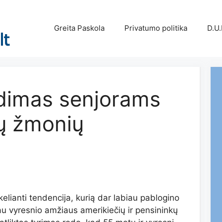
Greita Paskola
Privatumo politika
D.U.
idimas senjorams
ų žmonių
lianti tendencija, kurią dar labiau pablogino
 vyresnio amžiaus amerikiečių ir pensininkų