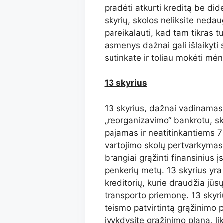
pradėti atkurti kreditą be did
skyrių, skolos neliksite nedau
pareikalauti, kad tam tikras t
asmenys dažnai gali išlaikyti
sutinkate ir toliau mokėti mė
13 skyrius
13 skyrius, dažnai vadinamas
„reorganizavimo“ bankrotu, sk
pajamas ir neatitinkantiems 7 
vartojimo skolų pertvarkymas,
brangiai grąžinti finansinius į
penkerių metų. 13 skyrius yra
kreditorių, kurie draudžia jūs
transporto priemonę. 13 skyriu
teismo patvirtintą grąžinimo pl
įvykdysite grąžinimo planą, li