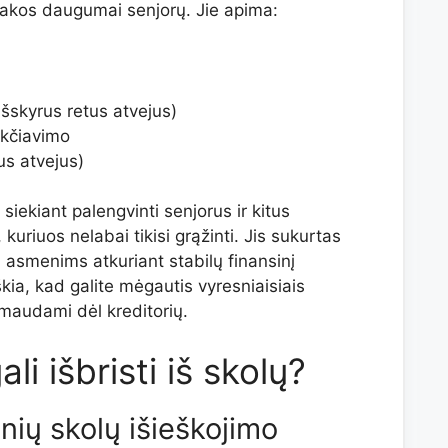
 įtakos daugumai senjorų. Jie apima:
šskyrus retus atvejus)
ukčiavimo
us atvejus)
siekiant palengvinti senjorus ir kitus
 kuriuos nelabai tikisi grąžinti. Jis sukurtas
ą asmenims atkuriant stabilų finansinį
škia, kad galite mėgautis vyresniaisiais
imaudami dėl kreditorių.
li išbristi iš skolų?
ių skolų išieškojimo