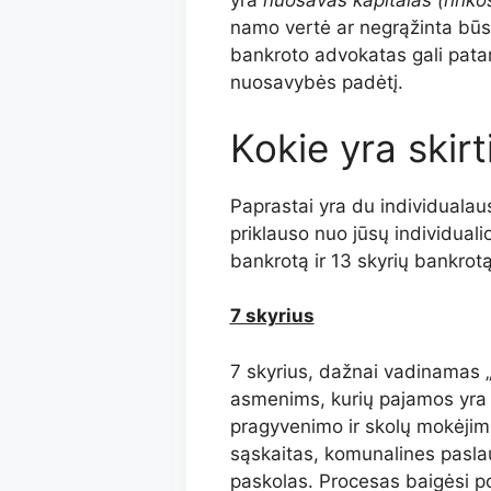
yra
nuosavas kapitalas (rink
namo vertė ar negrąžinta būst
bankroto advokatas gali patar
nuosavybės padėtį.
Kokie yra skirt
Paprastai yra du individualaus b
priklauso nuo jūsų individuali
bankrotą ir 13 skyrių bankrotą
7 skyrius
7 skyrius, dažnai vadinamas „
asmenims, kurių pajamos yra
pragyvenimo ir skolų mokėjimu
sąskaitas, komunalines pasl
paskolas. Procesas baigėsi po 