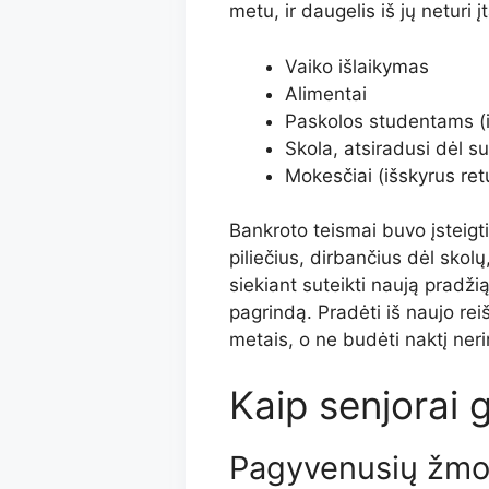
metu, ir daugelis iš jų neturi
Vaiko išlaikymas
Alimentai
Paskolos studentams (i
Skola, atsiradusi dėl s
Mokesčiai (išskyrus ret
Bankroto teismai buvo įsteigti 
piliečius, dirbančius dėl skolų,
siekiant suteikti naują pradži
pagrindą. Pradėti iš naujo rei
metais, o ne budėti naktį ner
Kaip senjorai ga
Pagyvenusių žmon