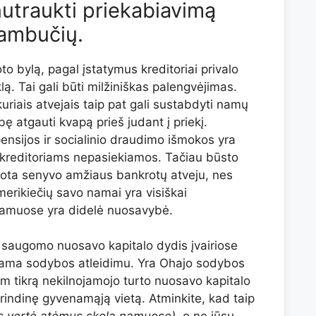
 nutraukti priekabiavimą
kambučių.
to bylą, pagal įstatymus kreditoriai privalo
lą. Tai gali būti milžiniškas palengvėjimas.
uriais atvejais taip pat gali sustabdyti namų
ę atgauti kvapą prieš judant į priekį.
ensijos ir socialinio draudimo išmokos yra
kreditoriams nepasiekiamos. Tačiau būsto
uota senyvo amžiaus bankrotų atveju, nes
erikiečių savo namai yra visiškai
 namuose yra didelė nuosavybė.
saugomo nuosavo kapitalo dydis įvairiose
dinama sodybos atleidimu. Yra Ohajo sodybos
tam tikrą nekilnojamojo turto nuosavo kapitalo
grindinę gyvenamąją vietą. Atminkite, kad taip