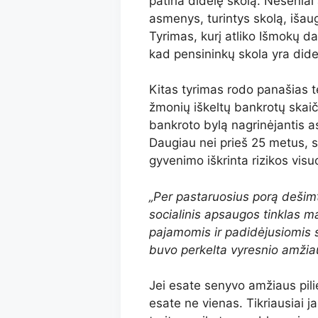
patiria didelę skolą. Neseniai
asmenys, turintys skolą, iša
Tyrimas, kurį atliko Išmokų da
kad pensininkų skola yra did
Kitas tyrimas rodo panašias 
žmonių iškeltų bankrotų skai
bankroto bylą nagrinėjantis a
Daugiau nei prieš 25 metus, s
gyvenimo iškrinta rizikos visu
„Per pastaruosius porą dešim
socialinis apsaugos tinklas 
pajamomis ir padidėjusiomis sv
buvo perkelta vyresnio amži
Jei esate senyvo amžiaus pilie
esate ne vienas. Tikriausiai ja