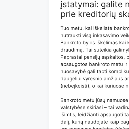
įstatymai: galite
prie kreditorių s
Tuo metu, kai iškeliate bankro
nutraukti visą inkasavimo veik
Bankroto bylos iškėlimas kai k
draudimą. Tai suteikia galimyb
Paprastai pensijų sąskaitos, p
apsaugotos bankroto metu ir 
nuosavybė gali tapti komplik
daugeliui vyresnio amžiaus am
(nebeįkeisti), o kai kuriuose
Bankroto metu jūsų namuose 
valstybėse skiriasi – tai va
išimtis, leidžianti apsaugoti 
dalį, kurią naudojate kaip pa