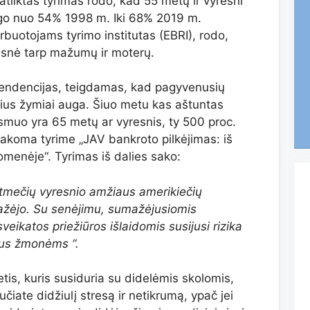
 atliktas tyrimas rodo, kad 55 metų ir vyresni
ugo nuo 54% 1998 m. Iki 68% 2019 m.
rbuotojams tyrimo institutas (EBRI), rodo,
esnė tarp mažumų ir moterų.
tendencijas, teigdamas, kad pagyvenusių
čius žymiai auga. Šiuo metu kas aštuntas
smuo yra 65 metų ar vyresnis, ty 500 proc.
akoma tyrime „JAV bankroto pilkėjimas: iš
omenėje“. Tyrimas iš dalies sako:
tmečių vyresnio amžiaus amerikiečių
mažėjo. Su senėjimu, sumažėjusiomis
eikatos priežiūros išlaidomis susijusi rizika
aus žmonėms “.
tis, kuris susiduria su didelėmis skolomis,
učiate didžiulį stresą ir netikrumą, ypač jei