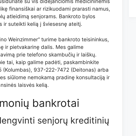
susiduriate su vis didėjančiomis medicininėmis
likę finansiškai ar rizikuodami prarasti namus,
kolų atleidimą senjorams. Bankroto bylos
ir suteikti kelią į šviesesnę ateitį.
no Weinzimmer“ turime bankroto teisininkus,
ę ir pietvakarinę dalis. Mes galime
avimą prie telefono skambučių ir laiškų.
e tai, kaip galime padėti, paskambinkite
 (Kolumbas), 937-222-7472 (Deitonas) arba
es siūlome nemokamą pradinę konsultaciją ir
ansinės laisvės kelią.
monių bankrotai
lengvinti senjorų kreditinių