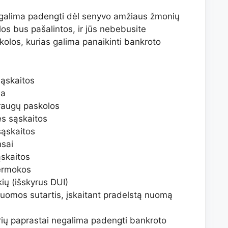
s galima padengti dėl senyvo amžiaus žmonių
los bus pašalintos, ir jūs nebebusite
kolos, kurias galima panaikinti bankroto
sąskaitos
la
raugų paskolos
ės sąskaitos
sąskaitos
sai
skaitos
ermokos
kių (išskyrus DUI)
 nuomos sutartis, įskaitant pradelstą nuomą
kurių paprastai negalima padengti bankroto