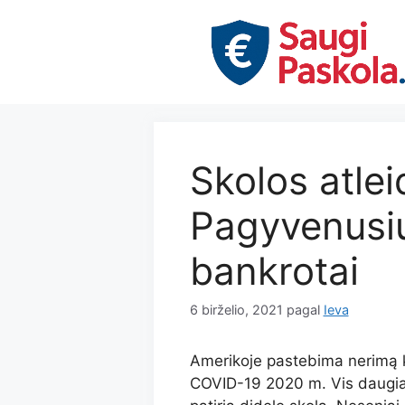
Pereiti
prie
turinio
Skolos atle
Pagyvenusi
bankrotai
6 birželio, 2021
pagal
Ieva
Amerikoje pastebima nerimą ke
COVID-19 2020 m. Vis daugiau