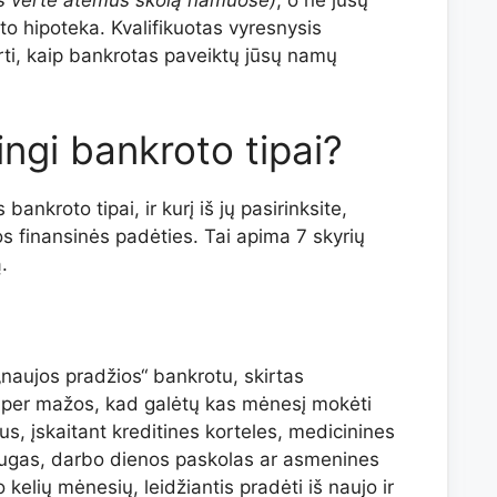
os vertė atėmus skolą namuose)
, o ne jūsų
o hipoteka. Kvalifikuotas vyresnysis
ti, kaip bankrotas paveiktų jūsų namų
ingi bankroto tipai?
ankroto tipai, ir kurį iš jų pasirinksite,
os finansinės padėties. Tai apima 7 skyrių
.
naujos pradžios“ bankrotu, skirtas
 per mažos, kad galėtų kas mėnesį mokėti
s, įskaitant kreditines korteles, medicinines
augas, darbo dienos paskolas ar asmenines
kelių mėnesių, leidžiantis pradėti iš naujo ir