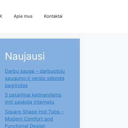
K
Apie mus
Kontaktai
Naujausi
Darbų sauga – darbuotojų
saugumo ir verslo sėkmės
pagrindas
5 patarimai ketinantiems
imti paskolą internetu
Square Shape Hot Tubs –
Modern Comfort and
Functional Design