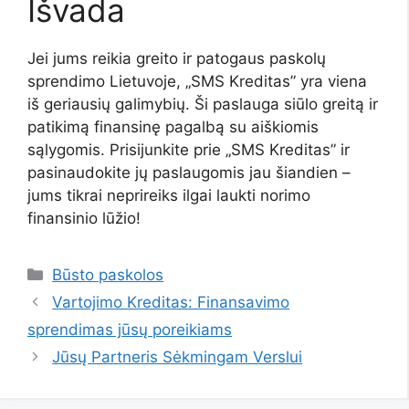
Išvada
Jei jums reikia greito ir patogaus paskolų
sprendimo Lietuvoje, „SMS Kreditas” yra viena
iš geriausių galimybių. Ši paslauga siūlo greitą ir
patikimą finansinę pagalbą su aiškiomis
sąlygomis. Prisijunkite prie „SMS Kreditas” ir
pasinaudokite jų paslaugomis jau šiandien –
jums tikrai neprireiks ilgai laukti norimo
finansinio lūžio!
Kategorijos
Būsto paskolos
Vartojimo Kreditas: Finansavimo
sprendimas jūsų poreikiams
Jūsų Partneris Sėkmingam Verslui