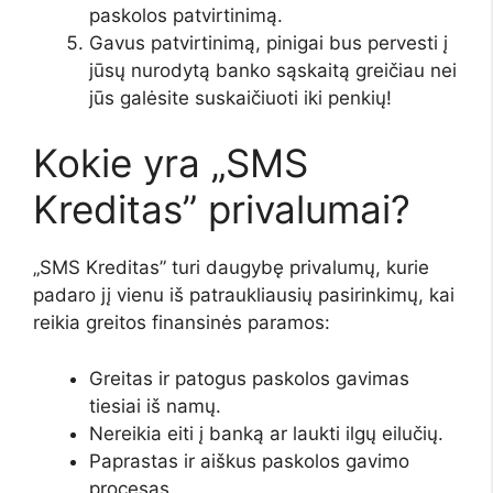
paskolos patvirtinimą.
Gavus patvirtinimą, pinigai bus pervesti į
jūsų nurodytą banko sąskaitą greičiau nei
jūs galėsite suskaičiuoti iki penkių!
Kokie yra „SMS
Kreditas” privalumai?
„SMS Kreditas” turi daugybę privalumų, kurie
padaro jį vienu iš patraukliausių pasirinkimų, kai
reikia greitos finansinės paramos:
Greitas ir patogus paskolos gavimas
tiesiai iš namų.
Nereikia eiti į banką ar laukti ilgų eilučių.
Paprastas ir aiškus paskolos gavimo
procesas.