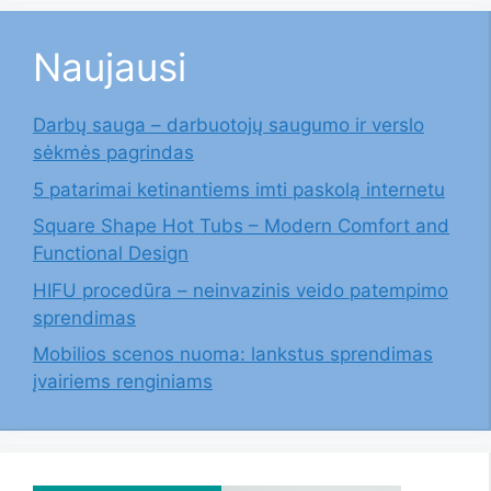
Naujausi
Darbų sauga – darbuotojų saugumo ir verslo
sėkmės pagrindas
5 patarimai ketinantiems imti paskolą internetu
Square Shape Hot Tubs – Modern Comfort and
Functional Design
HIFU procedūra – neinvazinis veido patempimo
sprendimas
Mobilios scenos nuoma: lankstus sprendimas
įvairiems renginiams