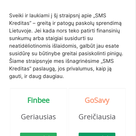
Sveiki ir laukiami į šį straipsnį apie „SMS
Kreditas” – greitą ir patogų paskolų sprendimą
Lietuvoje. Jei kada nors teko patirti finansinių
sunkumų arba staigiai susidurti su
neatidėliotinomis išlaidomis, galbūt jau esate
susidūrę su būtinybe greitai pasiskolinti pinigų.
Šiame straipsnyje mes išnagrinėsime „SMS
Kreditas” paslaugą, jos privalumus, kaip ją
gauti, ir daug daugiau.
Finbee
G
oSavy
Geriausias
Greičiausia