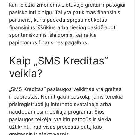
kuri leidžia žmonėms Lietuvoje greitai ir patogiai
pasiskolinti pinigų. Tai yra patikimas finansinis
partneris, kuris padeda spręsti netikėtus
finansinius iššūkius arba tiesiog pasidžiaugti
spontaniškomis išlaidomis, kai reikia
papildomos finansinės pagalbos.
Kaip „SMS Kreditas”
veikia?
„SMS Kreditas” paslaugos veikimas yra greitas
ir paprastas. Norint gauti paskolą, jums tereikia
prisiregistruoti jų interneto svetainėje arba
naudodamiesi mobiliaja programa. Šios
paslaugos teikėjai yra itin patogūs ir siekia
užtikrinti, kad visas procesas būtų kuo
greitesnis ir efektyvesnis.