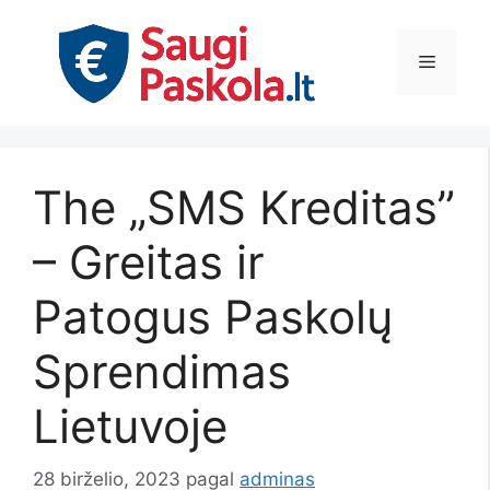
Pereiti
prie
Meniu
turinio
The „SMS Kreditas”
– Greitas ir
Patogus Paskolų
Sprendimas
Lietuvoje
28 birželio, 2023
pagal
adminas