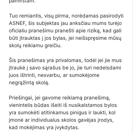
pamirštam.
Tuo remiantis, visų pirma, norėdamas pasirodyti
ASNEF, šis subjektas jau anksčiau mums turėjo
oficialiu pranešimu pranešti apie riziką, kad gali
būti įtrauktas į jos bylas, jei neišspręsime mūsų
skolų reikiamu greičiu.
Šis pranešimas yra privalomas, todėl jei jie mus
įtraukė į savo sąrašus be jo, jie turi nedelsdami
juos ištrinti, nesvarbu, ar sumokėjome
negrąžintą skolą.
Priešingai, jei gavome reikiamą pranešimą,
vienintelis būdas išeiti iš nusikalstamos bylos
yra sumokėti atitinkamus pinigus ir laukti, kol
įmonė ar individualus skolos gavėjas įrodys,
kad mokėjimas yra įvykdytas.