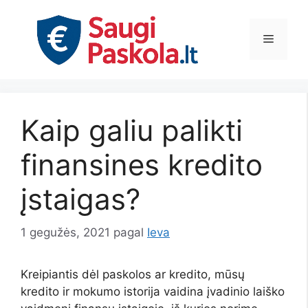
Pereiti
prie
Meniu
turinio
Kaip galiu palikti
finansines kredito
įstaigas?
1 gegužės, 2021
pagal
Ieva
Kreipiantis dėl paskolos ar kredito, mūsų
kredito ir mokumo istorija vaidina įvadinio laiško