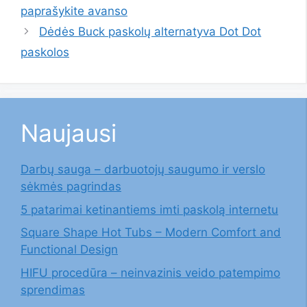
paprašykite avanso
Dėdės Buck paskolų alternatyva Dot Dot
paskolos
Naujausi
Darbų sauga – darbuotojų saugumo ir verslo
sėkmės pagrindas
5 patarimai ketinantiems imti paskolą internetu
Square Shape Hot Tubs – Modern Comfort and
Functional Design
HIFU procedūra – neinvazinis veido patempimo
sprendimas