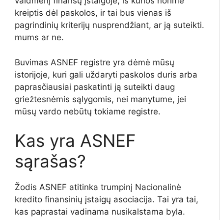
vaidmenį finansų įstaigoje, iš kurios norime
kreiptis dėl paskolos, ir tai bus vienas iš
pagrindinių kriterijų nusprendžiant, ar ją suteikti.
mums ar ne.
Buvimas ASNEF registre yra dėmė mūsų
istorijoje, kuri gali uždaryti paskolos duris arba
paprasčiausiai paskatinti ją suteikti daug
griežtesnėmis sąlygomis, nei manytume, jei
mūsų vardo nebūtų tokiame registre.
Kas yra ASNEF
sąrašas?
Žodis ASNEF atitinka trumpinį Nacionalinė
kredito finansinių įstaigų asociacija. Tai yra tai,
kas paprastai vadinama nusikalstama byla.