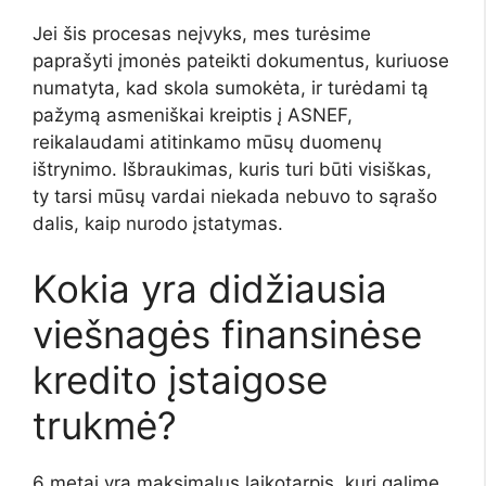
Jei šis procesas neįvyks, mes turėsime
paprašyti įmonės pateikti dokumentus, kuriuose
numatyta, kad skola sumokėta, ir turėdami tą
pažymą asmeniškai kreiptis į ASNEF,
reikalaudami atitinkamo mūsų duomenų
ištrynimo. Išbraukimas, kuris turi būti visiškas,
ty tarsi mūsų vardai niekada nebuvo to sąrašo
dalis, kaip nurodo įstatymas.
Kokia yra didžiausia
viešnagės finansinėse
kredito įstaigose
trukmė?
6 metai yra maksimalus laikotarpis, kurį galime