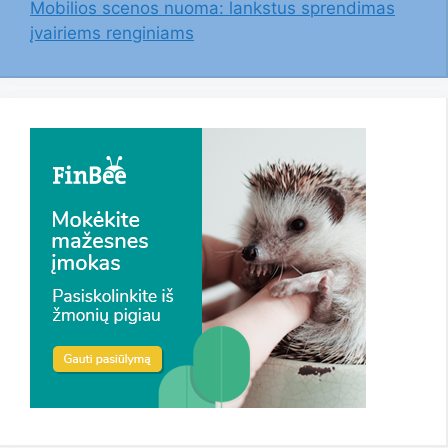
Mobilios scenos nuoma: lankstus sprendimas
įvairiems renginiams