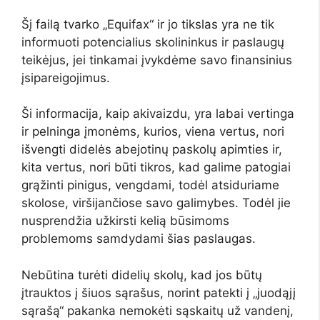
Šį failą tvarko „Equifax“ ir jo tikslas yra ne tik
informuoti potencialius skolininkus ir paslaugų
teikėjus, jei tinkamai įvykdėme savo finansinius
įsipareigojimus.
Ši informacija, kaip akivaizdu, yra labai vertinga
ir pelninga įmonėms, kurios, viena vertus, nori
išvengti didelės abejotinų paskolų apimties ir,
kita vertus, nori būti tikros, kad galime patogiai
grąžinti pinigus, vengdami, todėl atsiduriame
skolose, viršijančiose savo galimybes. Todėl jie
nusprendžia užkirsti kelią būsimoms
problemoms samdydami šias paslaugas.
Nebūtina turėti didelių skolų, kad jos būtų
įtrauktos į šiuos sąrašus, norint patekti į „juodąjį
sąrašą“ pakanka nemokėti sąskaitų už vandenį,