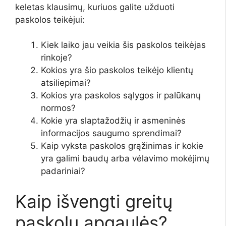
keletas klausimų, kuriuos galite užduoti
paskolos teikėjui:
Kiek laiko jau veikia šis paskolos teikėjas
rinkoje?
Kokios yra šio paskolos teikėjo klientų
atsiliepimai?
Kokios yra paskolos sąlygos ir palūkanų
normos?
Kokie yra slaptažodžių ir asmeninės
informacijos saugumo sprendimai?
Kaip vyksta paskolos grąžinimas ir kokie
yra galimi baudų arba vėlavimo mokėjimų
padariniai?
Kaip išvengti greitų
paskolų apgaulės?