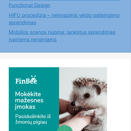
Functional Design
HIFU procedūra – neinvazinis veido patempimo
sprendimas
Mobilios scenos nuoma: lankstus sprendimas
įvairiems renginiams