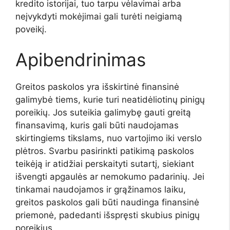
kredito istorijai, tuo tarpu vėlavimai arba
neįvykdyti mokėjimai gali turėti neigiamą
poveikį.
Apibendrinimas
Greitos paskolos yra išskirtinė finansinė
galimybė tiems, kurie turi neatidėliotinų pinigų
poreikių. Jos suteikia galimybę gauti greitą
finansavimą, kuris gali būti naudojamas
skirtingiems tikslams, nuo vartojimo iki verslo
plėtros. Svarbu pasirinkti patikimą paskolos
teikėją ir atidžiai perskaityti sutartį, siekiant
išvengti apgaulės ar nemokumo padarinių. Jei
tinkamai naudojamos ir grąžinamos laiku,
greitos paskolos gali būti naudinga finansinė
priemonė, padedanti išspręsti skubius pinigų
poreikius.