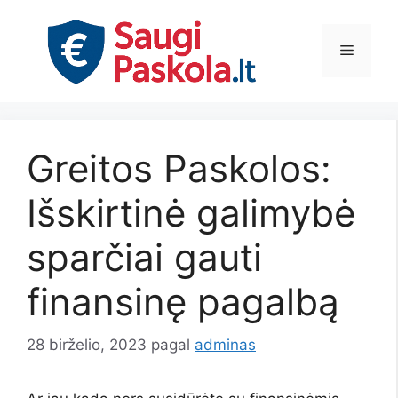
Pereiti
prie
Meniu
turinio
Greitos Paskolos:
Išskirtinė galimybė
sparčiai gauti
finansinę pagalbą
28 birželio, 2023
pagal
adminas