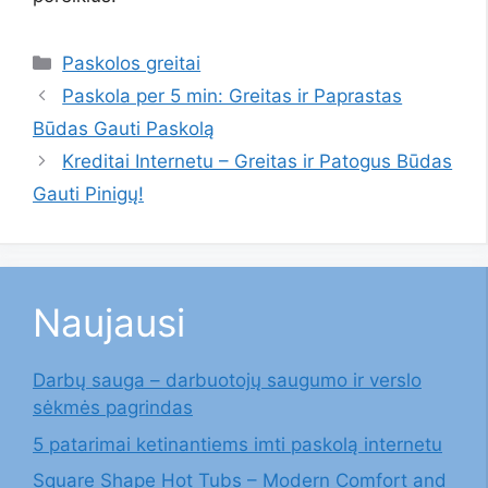
Kategorijos
Paskolos greitai
Paskola per 5 min: Greitas ir Paprastas
Būdas Gauti Paskolą
Kreditai Internetu – Greitas ir Patogus Būdas
Gauti Pinigų!
Naujausi
Darbų sauga – darbuotojų saugumo ir verslo
sėkmės pagrindas
5 patarimai ketinantiems imti paskolą internetu
Square Shape Hot Tubs – Modern Comfort and