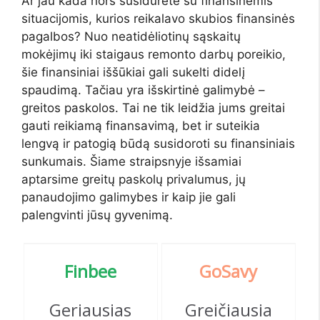
Ar jau kada nors susidūrėte su finansinėmis
situacijomis, kurios reikalavo skubios finansinės
pagalbos? Nuo neatidėliotinų sąskaitų
mokėjimų iki staigaus remonto darbų poreikio,
šie finansiniai iššūkiai gali sukelti didelį
spaudimą. Tačiau yra išskirtinė galimybė –
greitos paskolos. Tai ne tik leidžia jums greitai
gauti reikiamą finansavimą, bet ir suteikia
lengvą ir patogią būdą susidoroti su finansiniais
sunkumais. Šiame straipsnyje išsamiai
aptarsime greitų paskolų privalumus, jų
panaudojimo galimybes ir kaip jie gali
palengvinti jūsų gyvenimą.
Finbee
G
oSavy
Geriausias
Greičiausia