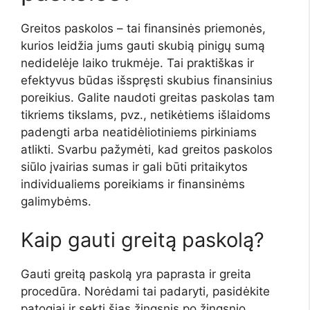
Greitos paskolos – tai finansinės priemonės,
kurios leidžia jums gauti skubią pinigų sumą
nedidelėje laiko trukmėje. Tai praktiškas ir
efektyvus būdas išspręsti skubius finansinius
poreikius. Galite naudoti greitas paskolas tam
tikriems tikslams, pvz., netikėtiems išlaidoms
padengti arba neatidėliotiniems pirkiniams
atlikti. Svarbu pažymėti, kad greitos paskolos
siūlo įvairias sumas ir gali būti pritaikytos
individualiems poreikiams ir finansinėms
galimybėms.
Kaip gauti greitą paskolą?
Gauti greitą paskolą yra paprasta ir greita
procedūra. Norėdami tai padaryti, pasidėkite
patogiai ir sekti šias žingsnis po žingsnio