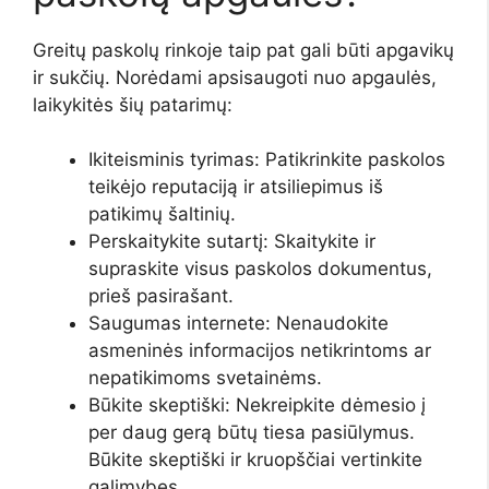
Greitų paskolų rinkoje taip pat gali būti apgavikų
ir sukčių. Norėdami apsisaugoti nuo apgaulės,
laikykitės šių patarimų:
Ikiteisminis tyrimas: Patikrinkite paskolos
teikėjo reputaciją ir atsiliepimus iš
patikimų šaltinių.
Perskaitykite sutartį: Skaitykite ir
supraskite visus paskolos dokumentus,
prieš pasirašant.
Saugumas internete: Nenaudokite
asmeninės informacijos netikrintoms ar
nepatikimoms svetainėms.
Būkite skeptiški: Nekreipkite dėmesio į
per daug gerą būtų tiesa pasiūlymus.
Būkite skeptiški ir kruopščiai vertinkite
galimybes.