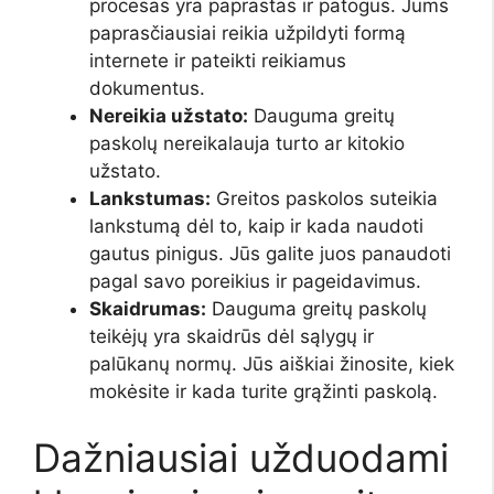
procesas yra paprastas ir patogus. Jums
paprasčiausiai reikia užpildyti formą
internete ir pateikti reikiamus
dokumentus.
Nereikia užstato:
Dauguma greitų
paskolų nereikalauja turto ar kitokio
užstato.
Lankstumas:
Greitos paskolos suteikia
lankstumą dėl to, kaip ir kada naudoti
gautus pinigus. Jūs galite juos panaudoti
pagal savo poreikius ir pageidavimus.
Skaidrumas:
Dauguma greitų paskolų
teikėjų yra skaidrūs dėl sąlygų ir
palūkanų normų. Jūs aiškiai žinosite, kiek
mokėsite ir kada turite grąžinti paskolą.
Dažniausiai užduodami