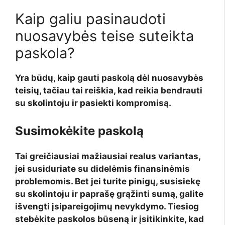
Kaip galiu pasinaudoti
nuosavybės teise suteikta
paskola?
Yra būdų, kaip gauti paskolą dėl nuosavybės
teisių, tačiau tai reiškia, kad reikia bendrauti
su skolintoju ir pasiekti kompromisą.
Susimokėkite paskolą
Tai greičiausiai mažiausiai realus variantas,
jei susiduriate su didelėmis finansinėmis
problemomis. Bet jei turite pinigų, susisiekę
su skolintoju ir paprašę grąžinti sumą, galite
išvengti įsipareigojimų nevykdymo. Tiesiog
stebėkite paskolos būseną ir įsitikinkite, kad