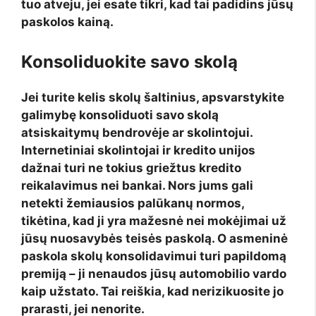
tuo atveju, jei esate tikri, kad tai padidins jūsų
paskolos kainą.
Konsoliduokite savo skolą
Jei turite kelis skolų šaltinius, apsvarstykite
galimybę konsoliduoti savo skolą
atsiskaitymų bendrovėje ar skolintojui.
Internetiniai skolintojai ir kredito unijos
dažnai turi ne tokius griežtus kredito
reikalavimus nei bankai. Nors jums gali
netekti žemiausios palūkanų normos,
tikėtina, kad ji yra mažesnė nei mokėjimai už
jūsų nuosavybės teisės paskolą. O asmeninė
paskola skolų konsolidavimui turi papildomą
premiją – ji nenaudos jūsų automobilio vardo
kaip užstato. Tai reiškia, kad nerizikuosite jo
prarasti, jei nenorite.