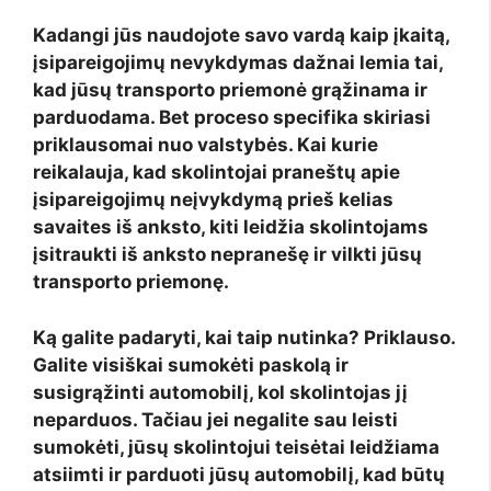
Kadangi jūs naudojote savo vardą kaip įkaitą,
įsipareigojimų nevykdymas dažnai lemia tai,
kad jūsų transporto priemonė grąžinama ir
parduodama. Bet proceso specifika skiriasi
priklausomai nuo valstybės. Kai kurie
reikalauja, kad skolintojai praneštų apie
įsipareigojimų neįvykdymą prieš kelias
savaites iš anksto, kiti leidžia skolintojams
įsitraukti iš anksto nepranešę ir vilkti jūsų
transporto priemonę.
Ką galite padaryti, kai taip nutinka? Priklauso.
Galite visiškai sumokėti paskolą ir
susigrąžinti automobilį, kol skolintojas jį
neparduos. Tačiau jei negalite sau leisti
sumokėti, jūsų skolintojui teisėtai leidžiama
atsiimti ir parduoti jūsų automobilį, kad būtų