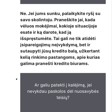
Ne. Jei jums sunku, palaikykite ryšį su
savo skolintoju. Praneškite jai, kada
vėluos mokėjimai, kokioje situacijoje
esate ir ką darote, kad ją
išspręstumėte. Tai gali ne tik atidėti
įsipareigojimų neįvykdymą, bet ir
sutaupyti jūsų kredito balą, užkertant
kelią rinkimo pastangoms, apie kurias
galima pranešti kredito biurams.
Ar galiu patekti į kalėjimą, jei
nevykdau paskolos dėl nuosavybės
teisių?