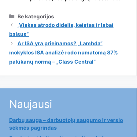
Kategorijos
Be kategorijos
„Viskas atrodo didelis, keistas ir labai
baisus”
Ar ISA yra prieinamos? „Lambda“
mokyklos ISA analizė rodo numatomą 87%
palūkanų normą – „Class Central“
Naujausi
Darbų sauga – darbuotojų saugumo ir verslo
sėkmės pagrindas