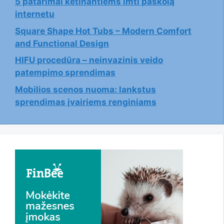
5 patarimai ketinantiems imti paskolą
internetu
Square Shape Hot Tubs – Modern Comfort
and Functional Design
HIFU procedūra – neinvazinis veido
patempimo sprendimas
Mobilios scenos nuoma: lankstus
sprendimas įvairiems renginiams