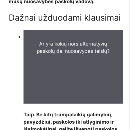
mūsų nuosavybės paskolų vadovą.
Dažnai užduodami klausimai
Ar yra kokių nors alternatyvių
paskolų dėl nuosavybės teisių?
Taip. Be kitų trumpalaikių galimybių,
pavyzdžiui, paskolos iki atlyginimo ir
išsimokėtinai, galite išvengti paskolos