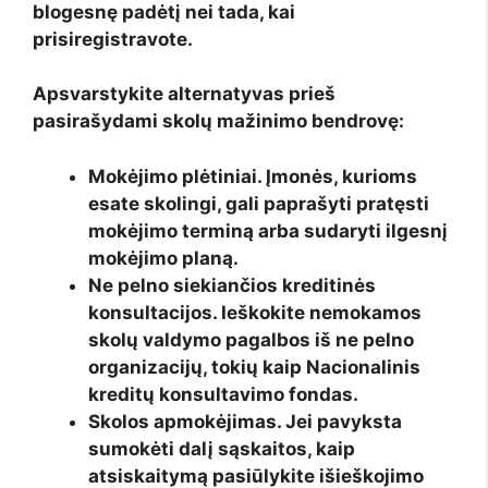
blogesnę padėtį nei tada, kai
prisiregistravote.
Apsvarstykite alternatyvas prieš
pasirašydami skolų mažinimo bendrovę:
Mokėjimo plėtiniai
. Įmonės, kurioms
esate skolingi, gali paprašyti pratęsti
mokėjimo terminą arba sudaryti ilgesnį
mokėjimo planą.
Ne pelno siekiančios kreditinės
konsultacijos
. Ieškokite nemokamos
skolų valdymo pagalbos iš ne pelno
organizacijų, tokių kaip Nacionalinis
kreditų konsultavimo fondas.
Skolos apmokėjimas
. Jei pavyksta
sumokėti dalį sąskaitos, kaip
atsiskaitymą pasiūlykite išieškojimo