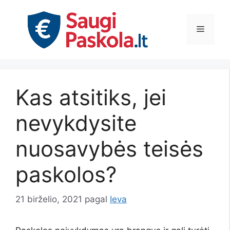
Pereiti
prie
Meniu
turinio
Kas atsitiks, jei
nevykdysite
nuosavybės teisės
paskolos?
21 birželio, 2021
pagal
Ieva