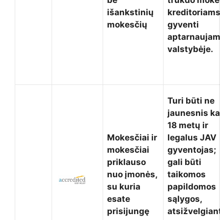
be
trukdo mokė
išankstinių
kreditoriams
mokesčių
gyventi
aptarnaujam
valstybėje.
Turi būti ne
jaunesnis ka
18 metų ir
Mokesčiai ir
legalus JAV
mokesčiai
gyventojas;
priklauso
gali būti
nuo įmonės,
taikomos
su kuria
papildomos
esate
sąlygos,
prisijungę
atsižvelgiant