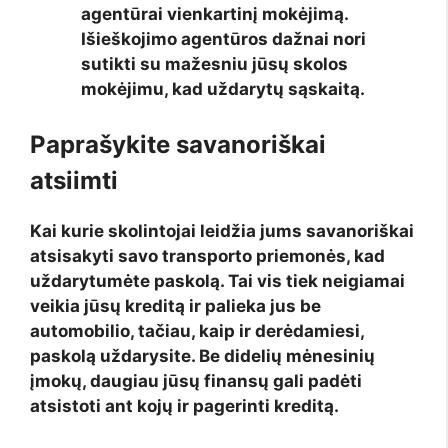
agentūrai vienkartinį mokėjimą.
Išieškojimo agentūros dažnai nori
sutikti su mažesniu jūsų skolos
mokėjimu, kad uždarytų sąskaitą.
Paprašykite savanoriškai
atsiimti
Kai kurie skolintojai leidžia jums savanoriškai
atsisakyti savo transporto priemonės, kad
uždarytumėte paskolą. Tai vis tiek neigiamai
veikia jūsų kreditą ir palieka jus be
automobilio, tačiau, kaip ir derėdamiesi,
paskolą uždarysite. Be didelių mėnesinių
įmokų, daugiau jūsų finansų gali padėti
atsistoti ant kojų ir pagerinti kreditą.