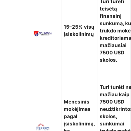
Turi turėti
teisėtą
finansinį
sunkumą, ku
15–25% visų
trukdo mokė
įsiskolinimų
kreditoriams
mažiausiai
7500 USD
skolos.
Turi turėti n
mažiau kaip
Mėnesinis
7500 USD
mokėjimas
neužtikrinto
pagal
skolos,
įsiskolinimą,
sunkumai