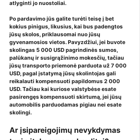
atlyginti jo nuostoliai.
Po pardavimo jūs galite turėti teisę į bet
kokius pinigus, likusius, kai bus padengtos
jūsų skolos, priklausomai nuo jūsų
gyvenamosios vietos. Pavyzdžiui, jei buvote
skolingas 5 000 USD pagrindinės sumos,
palūkanų ir susigrąžinimo mokesčių, tačiau
jūsų transporto priemonė parduota už 7 000
USD, pagal įstatymą jūsų skolintojas gali
reikalauti kompensuoti papildomus 2 000
USD. Tačiau kai kuriose valstybėse esate
pasirengęs kompensuoti skirtumą, jei jūsų
automobilis parduodamas pigiau nei esate
skolingi.
Ar įsipareigojimų nevykdymas