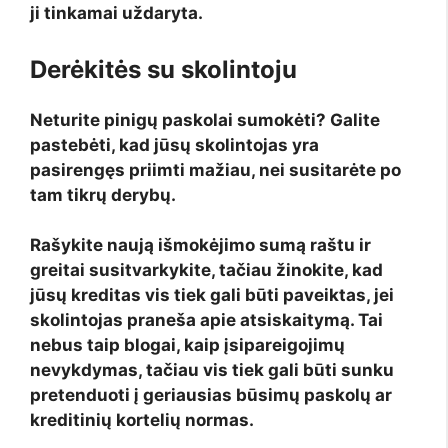
ji tinkamai uždaryta.
Derėkitės su skolintoju
Neturite pinigų paskolai sumokėti? Galite
pastebėti, kad jūsų skolintojas yra
pasirengęs priimti mažiau, nei susitarėte po
tam tikrų derybų.
Rašykite naują išmokėjimo sumą raštu ir
greitai susitvarkykite, tačiau žinokite, kad
jūsų kreditas vis tiek gali būti paveiktas, jei
skolintojas praneša apie atsiskaitymą. Tai
nebus taip blogai, kaip įsipareigojimų
nevykdymas, tačiau vis tiek gali būti sunku
pretenduoti į geriausias būsimų paskolų ar
kreditinių kortelių normas.