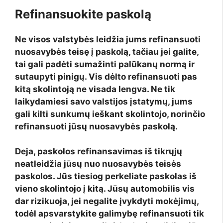
Refinansuokite paskolą
Ne visos valstybės leidžia jums refinansuoti
nuosavybės teisę į paskolą, tačiau jei galite,
tai gali padėti sumažinti palūkanų normą ir
sutaupyti pinigų. Vis dėlto refinansuoti pas
kitą skolintoją ne visada lengva. Ne tik
laikydamiesi savo valstijos įstatymų, jums
gali kilti sunkumų ieškant skolintojo, norinčio
refinansuoti jūsų nuosavybės paskolą.
Deja, paskolos refinansavimas iš tikrųjų
neatleidžia jūsų nuo nuosavybės teisės
paskolos. Jūs tiesiog perkeliate paskolas iš
vieno skolintojo į kitą. Jūsų automobilis vis
dar rizikuoja, jei negalite įvykdyti mokėjimų,
todėl apsvarstykite galimybę refinansuoti tik