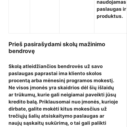
naudojamas
paslaugas ir
produktus.
Prieš pasirašydami skolų mažinimo
bendrovę
Skolą atleidžiančios bendrovės už savo
paslaugas paprastai ima kliento skolos
procentą arba mėnesinį programos mokestį.
Ne visos įmonės yra skaidrios dėl šių išlaidų
ar trūkumų, kurie gali neigiamai paveikti jūsų
kredito balą. Priklausomai nuo įmonės, kurioje
dirbate, galite mokėti kitus mokesčius už
trečiųjų šalių atsiskaitymo paslaugas ar
naujų sąskaitų sukūrimą, o tai gali palikti