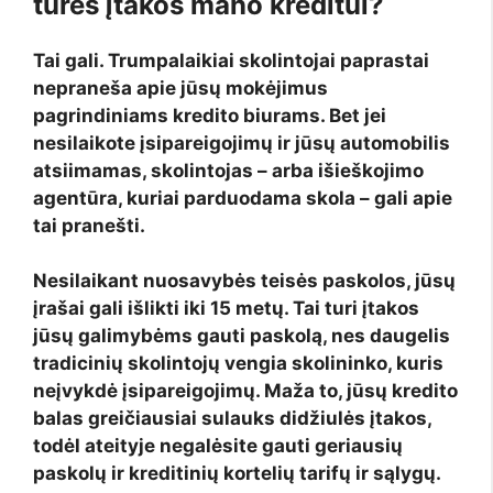
turės įtakos mano kreditui?
Tai gali. Trumpalaikiai skolintojai paprastai
nepraneša apie jūsų mokėjimus
pagrindiniams kredito biurams. Bet jei
nesilaikote įsipareigojimų ir jūsų automobilis
atsiimamas, skolintojas – arba išieškojimo
agentūra, kuriai parduodama skola – gali apie
tai pranešti.
Nesilaikant nuosavybės teisės paskolos, jūsų
įrašai gali išlikti iki 15 metų. Tai turi įtakos
jūsų galimybėms gauti paskolą, nes daugelis
tradicinių skolintojų vengia skolininko, kuris
neįvykdė įsipareigojimų. Maža to, jūsų kredito
balas greičiausiai sulauks didžiulės įtakos,
todėl ateityje negalėsite gauti geriausių
paskolų ir kreditinių kortelių tarifų ir sąlygų.