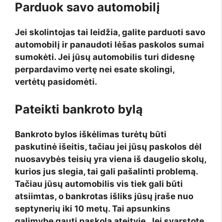
Parduok savo automobilį
Jei skolintojas tai leidžia, galite parduoti savo
automobilį ir panaudoti lėšas paskolos sumai
sumokėti. Jei jūsų automobilis turi didesnę
perpardavimo vertę nei esate skolingi,
vertėtų pasidomėti.
Pateikti bankroto bylą
Bankroto bylos iškėlimas turėtų būti
paskutinė išeitis, tačiau jei jūsų paskolos dėl
nuosavybės teisių yra viena iš daugelio skolų,
kurios jus slegia, tai gali pašalinti problemą.
Tačiau jūsų automobilis vis tiek gali būti
atsiimtas, o bankrotas išliks jūsų įraše nuo
septynerių iki 10 metų. Tai apsunkins
galimybę gauti paskolą ateityje. Jei svarstote