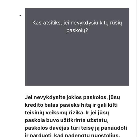
Kas atsitiks, jei nevykdysiu kitų rūšių
paskolų?
Jei nevykdysite jokios paskolos, jūsų
kredito balas pasieks hitą ir gali kilti
teisinių veiksmų rizika. Ir jei jūsų
paskola buvo užtikrinta užstatu,
paskolos davėjas turi teisę ją panaudoti
ir parduoti, kad padengtų nuostolius.