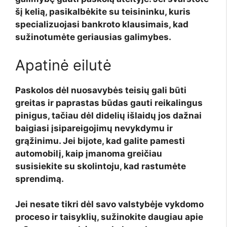
šį kelią, pasikalbėkite su teisininku, kuris
specializuojasi bankroto klausimais, kad
sužinotumėte geriausias galimybes.
Apatinė eilutė
Paskolos dėl nuosavybės teisių gali būti
greitas ir paprastas būdas gauti reikalingus
pinigus, tačiau dėl didelių išlaidų jos dažnai
baigiasi įsipareigojimų nevykdymu ir
grąžinimu. Jei bijote, kad galite pamesti
automobilį, kaip įmanoma greičiau
susisiekite su skolintoju, kad rastumėte
sprendimą.
Jei nesate tikri dėl savo valstybėje vykdomo
proceso ir taisyklių, sužinokite daugiau apie