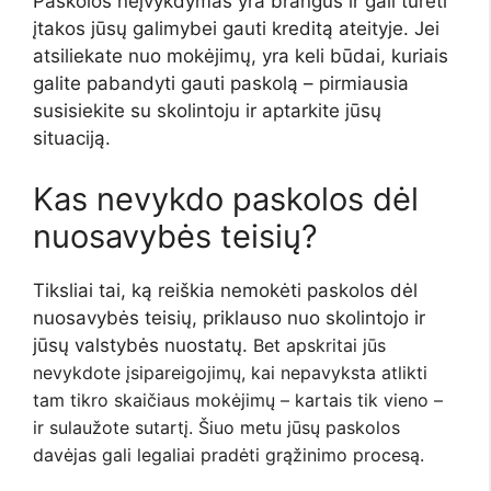
Paskolos neįvykdymas yra brangus ir gali turėti
įtakos jūsų galimybei gauti kreditą ateityje. Jei
atsiliekate nuo mokėjimų, yra keli būdai, kuriais
galite pabandyti gauti paskolą – pirmiausia
susisiekite su skolintoju ir aptarkite jūsų
situaciją.
Kas nevykdo paskolos dėl
nuosavybės teisių?
Tiksliai tai, ką reiškia nemokėti paskolos dėl
nuosavybės teisių, priklauso nuo skolintojo ir
jūsų valstybės nuostatų.
Bet apskritai jūs
nevykdote įsipareigojimų, kai nepavyksta atlikti
tam tikro skaičiaus mokėjimų – kartais tik vieno –
ir sulaužote sutartį. Šiuo metu jūsų paskolos
davėjas gali legaliai pradėti grąžinimo procesą.