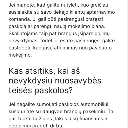
Jei manote, kad galite nutylėti, kuo greičiau
susisiekite su savo tiekėjo klientų aptarnavimo
komanda. Ji gali būti pasirengusi pratęsti
paskolą ar parengti naują mokėjimo planą.
Skolintojams taip pat brangus įsipareigojimų
nevykdymas, todėl jei esate pasirengęs, galite
pastebėti, kad jūsų atleidimas nuo pavėluoto
mokėjimo.
Kas atsitiks, kai aš
nevykdysiu nuosavybės
teisės paskolos?
Jei negalite sumokėti paskolos automobiliui,
susiduriate su daugybe brangių pasekmių. Tai
gali turėti didžiulės įtakos jūsų finansams ir
gebėjimui pradėti dirbti.