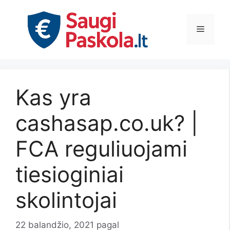
Pereiti
prie
Meniu
turinio
Kas yra
cashasap.co.uk? |
FCA reguliuojami
tiesioginiai
skolintojai
22 balandžio, 2021
pagal