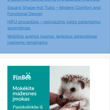
Square Shape Hot Tubs – Modern Comfort and
Functional Design
HIFU procedūra – neinvazinis veido patempimo
sprendimas
Mobilios scenos nuoma: lankstus sprendimas
įvairiems renginiams