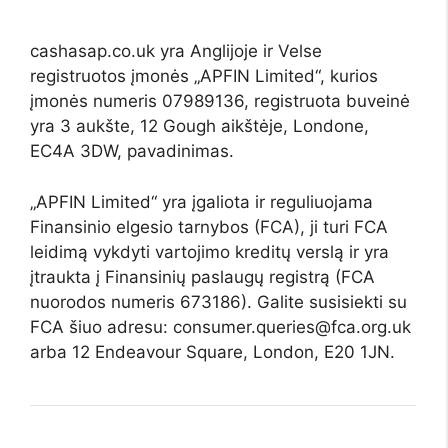
cashasap.co.uk yra Anglijoje ir Velse
registruotos įmonės „APFIN Limited“, kurios
įmonės numeris 07989136, registruota buveinė
yra 3 aukšte, 12 Gough aikštėje, Londone,
EC4A 3DW, pavadinimas.
„APFIN Limited“ yra įgaliota ir reguliuojama
Finansinio elgesio tarnybos (FCA), ji turi FCA
leidimą vykdyti vartojimo kreditų verslą ir yra
įtraukta į Finansinių paslaugų registrą (FCA
nuorodos numeris 673186). Galite susisiekti su
FCA šiuo adresu: consumer.queries@fca.org.uk
arba 12 Endeavour Square, London, E20 1JN.