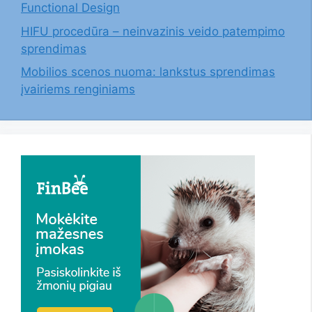
Functional Design
HIFU procedūra – neinvazinis veido patempimo
sprendimas
Mobilios scenos nuoma: lankstus sprendimas
įvairiems renginiams