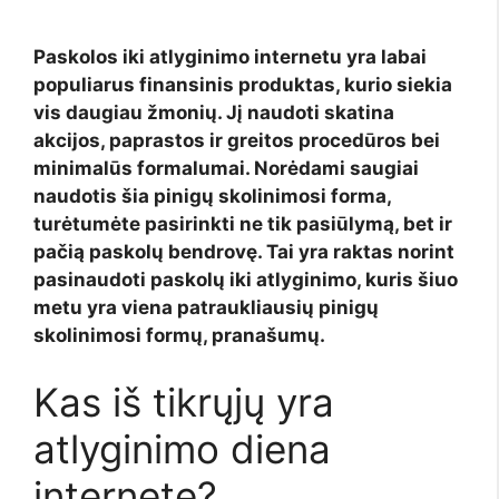
Paskolos iki atlyginimo internetu yra labai
populiarus finansinis produktas, kurio siekia
vis daugiau žmonių. Jį naudoti skatina
akcijos, paprastos ir greitos procedūros bei
minimalūs formalumai. Norėdami saugiai
naudotis šia pinigų skolinimosi forma,
turėtumėte pasirinkti ne tik pasiūlymą, bet ir
pačią paskolų bendrovę. Tai yra raktas norint
pasinaudoti paskolų iki atlyginimo, kuris šiuo
metu yra viena patraukliausių pinigų
skolinimosi formų, pranašumų.
Kas iš tikrųjų yra
atlyginimo diena
internete?