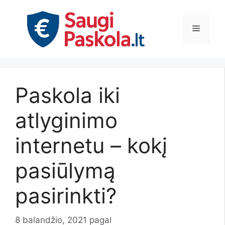
Pereiti
prie
Meniu
turinio
Paskola iki
atlyginimo
internetu – kokį
pasiūlymą
pasirinkti?
8 balandžio, 2021
pagal