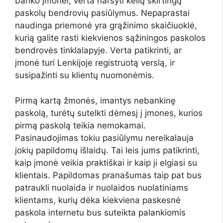
banko įmonei, verta naršyti kelių skirtingų
paskolų bendrovių pasiūlymus. Nepaprastai
naudinga priemonė yra grąžinimo skaičiuoklė,
kurią galite rasti kiekvienos sąžiningos paskolos
bendrovės tinklalapyje. Verta patikrinti, ar
įmonė turi Lenkijoje registruotą verslą, ir
susipažinti su klientų nuomonėmis.
Pirmą kartą žmonės, imantys nebankinę
paskolą, turėtų sutelkti dėmesį į įmones, kurios
pirmą paskolą teikia nemokamai.
Pasinaudojimas tokiu pasiūlymu nereikalauja
jokių papildomų išlaidų. Tai leis jums patikrinti,
kaip įmonė veikia praktiškai ir kaip ji elgiasi su
klientais. Papildomas pranašumas taip pat bus
patraukli nuolaida ir nuolaidos nuolatiniams
klientams, kurių dėka kiekviena paskesnė
paskola internetu bus suteikta palankiomis