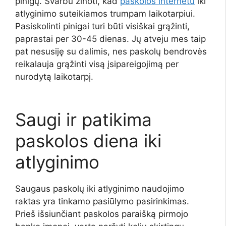
pinigų. Svarbu žinoti, kad
paskolos internetu
iki
atlyginimo suteikiamos trumpam laikotarpiui.
Pasiskolinti pinigai turi būti visiškai grąžinti,
paprastai per 30-45 dienas. Jų atveju mes taip
pat nesusiję su dalimis, nes paskolų bendrovės
reikalauja grąžinti visą įsipareigojimą per
nurodytą laikotarpį.
Saugi ir patikima
paskolos diena iki
atlyginimo
Saugaus paskolų iki atlyginimo naudojimo
raktas yra tinkamo pasiūlymo pasirinkimas.
Prieš išsiunčiant paskolos paraišką pirmojo