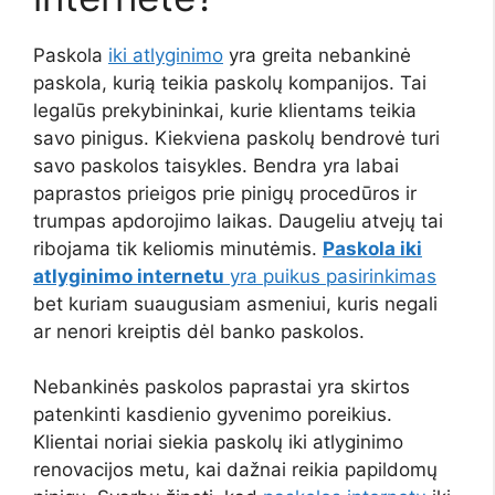
Paskola
iki atlyginimo
yra greita nebankinė
paskola, kurią teikia paskolų kompanijos. Tai
legalūs prekybininkai, kurie klientams teikia
savo pinigus. Kiekviena paskolų bendrovė turi
savo paskolos taisykles. Bendra yra labai
paprastos prieigos prie pinigų procedūros ir
trumpas apdorojimo laikas. Daugeliu atvejų tai
ribojama tik keliomis minutėmis.
Paskola iki
atlyginimo internetu
yra puikus pasirinkimas
bet kuriam suaugusiam asmeniui, kuris negali
ar nenori kreiptis dėl banko paskolos.
Nebankinės paskolos paprastai yra skirtos
patenkinti kasdienio gyvenimo poreikius.
Klientai noriai siekia paskolų iki atlyginimo
renovacijos metu, kai dažnai reikia papildomų