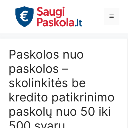
Pereiti
prie
Meniu
turinio
Paskolos nuo
paskolos –
skolinkitės be
kredito patikrinimo
paskolų nuo 50 iki
500 svarų