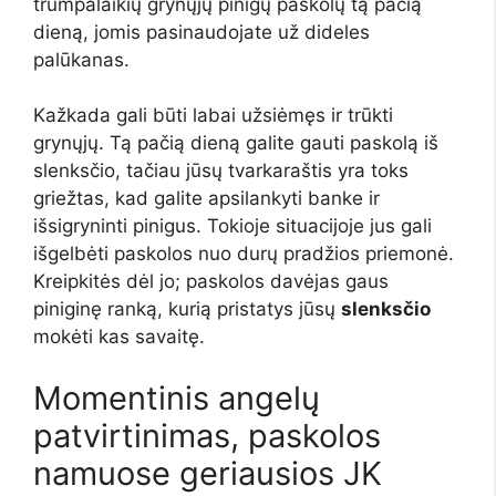
trumpalaikių grynųjų pinigų paskolų tą pačią
dieną, jomis pasinaudojate už dideles
palūkanas.
Kažkada gali būti labai užsiėmęs ir trūkti
grynųjų. Tą pačią dieną galite gauti paskolą iš
slenksčio, tačiau jūsų tvarkaraštis yra toks
griežtas, kad galite apsilankyti banke ir
išsigryninti pinigus. Tokioje situacijoje jus gali
išgelbėti paskolos nuo durų pradžios priemonė.
Kreipkitės dėl jo; paskolos davėjas gaus
piniginę ranką, kurią pristatys jūsų
slenksčio
mokėti kas savaitę.
Momentinis angelų
patvirtinimas, paskolos
namuose geriausios JK