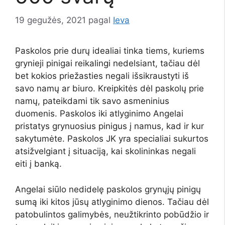
19 gegužės, 2021
pagal
Ieva
Paskolos prie durų idealiai tinka tiems, kuriems
grynieji pinigai reikalingi nedelsiant, tačiau dėl
bet kokios priežasties negali išsikraustyti iš
savo namų ar biuro. Kreipkitės dėl paskolų prie
namų, pateikdami tik savo asmeninius
duomenis. Paskolos iki atlyginimo Angelai
pristatys grynuosius pinigus į namus, kad ir kur
sakytumėte. Paskolos JK yra specialiai sukurtos
atsižvelgiant į situaciją, kai skolininkas negali
eiti į banką.
Angelai siūlo nedidelę paskolos grynųjų pinigų
sumą iki kitos jūsų atlyginimo dienos. Tačiau dėl
patobulintos galimybės, neužtikrinto pobūdžio ir