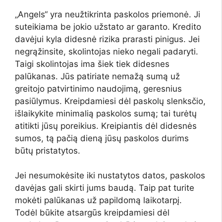
„Angels“ yra neužtikrinta paskolos priemonė. Ji
suteikiama be jokio užstato ar garanto. Kredito
davėjui kyla didesnė rizika prarasti pinigus. Jei
negrąžinsite, skolintojas nieko negali padaryti.
Taigi skolintojas ima šiek tiek didesnes
palūkanas. Jūs patiriate nemažą sumą už
greitojo patvirtinimo naudojimą, geresnius
pasiūlymus. Kreipdamiesi dėl paskolų slenksčio,
išlaikykite minimalią paskolos sumą; tai turėtų
atitikti jūsų poreikius. Kreipiantis dėl didesnės
sumos, tą pačią dieną jūsų paskolos durims
būtų pristatytos.
Jei nesumokėsite iki nustatytos datos, paskolos
davėjas gali skirti jums baudą. Taip pat turite
mokėti palūkanas už papildomą laikotarpį.
Todėl būkite atsargūs kreipdamiesi dėl