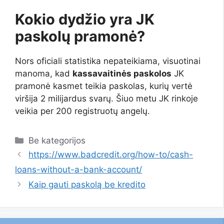
Kokio dydžio yra JK
paskolų pramonė?
Nors oficiali statistika nepateikiama, visuotinai
manoma, kad
kassavaitinės paskolos
JK
pramonė kasmet teikia paskolas, kurių vertė
viršija 2 milijardus svarų. Šiuo metu JK rinkoje
veikia per 200 registruotų angelų.
Kategorijos
Be kategorijos
https://www.badcredit.org/how-to/cash-
loans-without-a-bank-account/
Kaip gauti paskolą be kredito