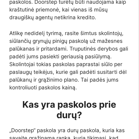
paskolos. Doorstep turėtų būti naudojama kaip
kraštutinė priemonė, kai vienas iš mūsų
draugiškų agentų netikrina kredito.
Atlikę nedidelį tyrimą, rasite šimtus skolintojų,
siūlančių grynųjų pinigų paskolą už mažesnes
palūkanas ir pritardami. Truputinės derybos gali
padėti jums pasiekti geriausią pasiūlymą.
Skolintojai tokias paskolas paprastai siūlo per
paslaugų teikėjus, kurie gali padėti susitarti dėl
palūkanų ir grąžinimo plano. Tai padės jums
kontroliuoti paskolos kainą.
Kas yra paskolos prie
durų?
„Doorstep“ paskola yra durų paskola, kuria kas
savaitę grąžinama ranka, kurią tikimasi, kad