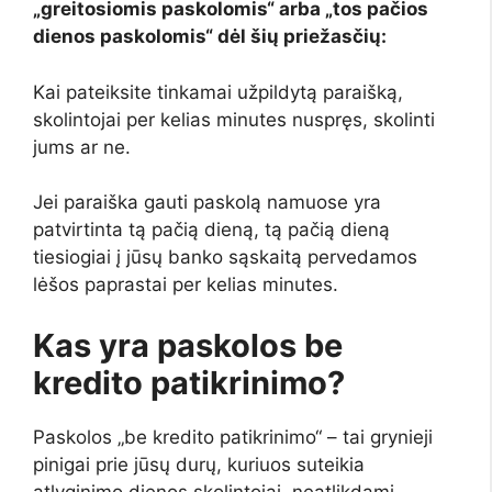
„greitosiomis paskolomis“ arba „tos pačios
dienos paskolomis“ dėl šių priežasčių:
Kai pateiksite tinkamai užpildytą paraišką,
skolintojai per kelias minutes nuspręs, skolinti
jums ar ne.
Jei paraiška gauti paskolą namuose yra
patvirtinta tą pačią dieną, tą pačią dieną
tiesiogiai į jūsų banko sąskaitą pervedamos
lėšos paprastai per kelias minutes.
Kas yra paskolos be
kredito patikrinimo?
Paskolos „be kredito patikrinimo“ – tai grynieji
pinigai prie jūsų durų, kuriuos suteikia
atlyginimo dienos skolintojai, neatlikdami