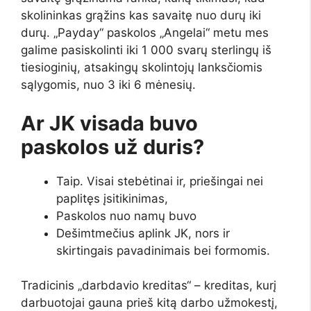
skolininkas grąžins kas savaitę nuo durų iki
durų. „Payday“ paskolos „Angelai“ metu mes
galime pasiskolinti iki 1 000 svarų sterlingų iš
tiesioginių, atsakingų skolintojų lanksčiomis
sąlygomis, nuo 3 iki 6 mėnesių.
Ar JK visada buvo
paskolos už duris?
Taip. Visai stebėtinai ir, priešingai nei
paplitęs įsitikinimas,
Paskolos nuo namų buvo
Dešimtmečius aplink JK, nors ir
skirtingais pavadinimais bei formomis.
Tradicinis „darbdavio kreditas“ – kreditas, kurį
darbuotojai gauna prieš kitą darbo užmokestį,