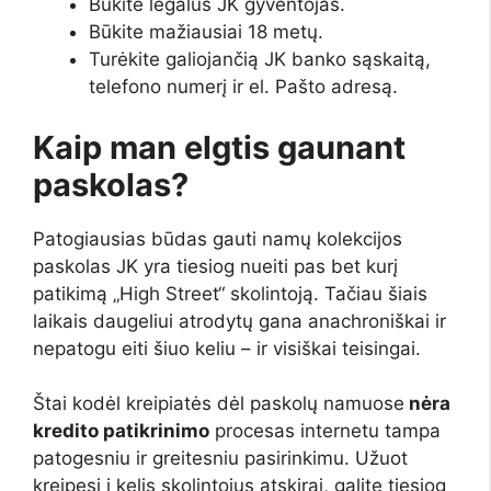
Būkite legalus JK gyventojas.
Būkite mažiausiai 18 metų.
Turėkite galiojančią JK banko sąskaitą,
telefono numerį ir el. Pašto adresą.
Kaip man elgtis gaunant
paskolas?
Patogiausias būdas gauti namų kolekcijos
paskolas JK yra tiesiog nueiti pas bet kurį
patikimą „High Street“ skolintoją. Tačiau šiais
laikais daugeliui atrodytų gana anachroniškai ir
nepatogu eiti šiuo keliu – ir visiškai teisingai.
Štai kodėl kreipiatės dėl paskolų namuose
nėra
kredito patikrinimo
procesas internetu tampa
patogesniu ir greitesniu pasirinkimu. Užuot
kreipęsi į kelis skolintojus atskirai, galite tiesiog