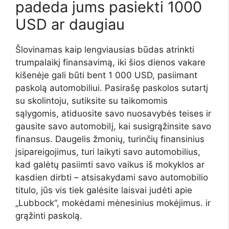
padeda jums pasiekti 1000
USD ar daugiau
Šlovinamas kaip lengviausias būdas atrinkti
trumpalaikį finansavimą, iki šios dienos vakare
kišenėje gali būti bent 1 000 USD, pasiimant
paskolą automobiliui. Pasirašę paskolos sutartį
su skolintoju, sutiksite su taikomomis
sąlygomis, atiduosite savo nuosavybės teises ir
gausite savo automobilį, kai susigrąžinsite savo
finansus. Daugelis žmonių, turinčių finansinius
įsipareigojimus, turi laikyti savo automobilius,
kad galėtų pasiimti savo vaikus iš mokyklos ar
kasdien dirbti – atsisakydami savo automobilio
titulo, jūs vis tiek galėsite laisvai judėti apie
„Lubbock“, mokėdami mėnesinius mokėjimus. ir
grąžinti paskolą.