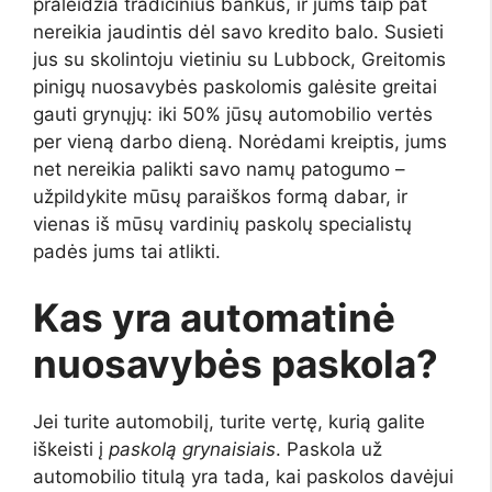
praleidžia tradicinius bankus, ir jums taip pat
nereikia jaudintis dėl savo kredito balo. Susieti
jus su skolintoju vietiniu su Lubbock
, Greitomis
pinigų nuosavybės paskolomis galėsite greitai
gauti grynųjų: iki 50% jūsų automobilio vertės
per vieną darbo dieną. Norėdami kreiptis, jums
net nereikia palikti savo namų patogumo –
užpildykite mūsų paraiškos formą dabar, ir
vienas iš mūsų vardinių paskolų specialistų
padės jums tai atlikti.
Kas yra automatinė
nuosavybės paskola?
Jei turite automobilį, turite vertę, kurią galite
iškeisti į
paskolą grynaisiais
. Paskola už
automobilio titulą yra tada, kai paskolos davėjui