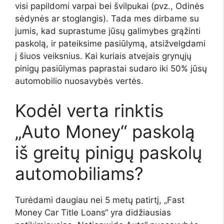
visi papildomi varpai bei švilpukai (pvz., Odinės
sėdynės ar stoglangis). Tada mes dirbame su
jumis, kad suprastume jūsų galimybes grąžinti
paskolą, ir pateiksime pasiūlymą, atsižvelgdami
į šiuos veiksnius. Kai kuriais atvejais grynųjų
pinigų pasiūlymas paprastai sudaro iki 50% jūsų
automobilio nuosavybės vertės.
Kodėl verta rinktis
„Auto Money“ paskolą
iš greitų pinigų paskolų
automobiliams?
Turėdami daugiau nei 5 metų patirtį, „Fast
Money Car Title Loans“ yra didžiausias