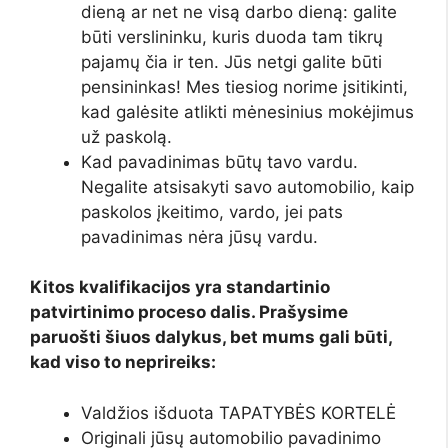
dieną ar net ne visą darbo dieną: galite
būti verslininku, kuris duoda tam tikrų
pajamų čia ir ten. Jūs netgi galite būti
pensininkas! Mes tiesiog norime įsitikinti,
kad galėsite atlikti mėnesinius mokėjimus
už paskolą.
Kad pavadinimas būtų tavo vardu.
Negalite atsisakyti savo automobilio, kaip
paskolos įkeitimo, vardo, jei pats
pavadinimas nėra jūsų vardu.
Kitos kvalifikacijos yra standartinio
patvirtinimo proceso dalis. Prašysime
paruošti šiuos dalykus, bet mums gali būti,
kad viso to neprireiks:
Valdžios išduota TAPATYBĖS KORTELĖ
Originali jūsų automobilio pavadinimo