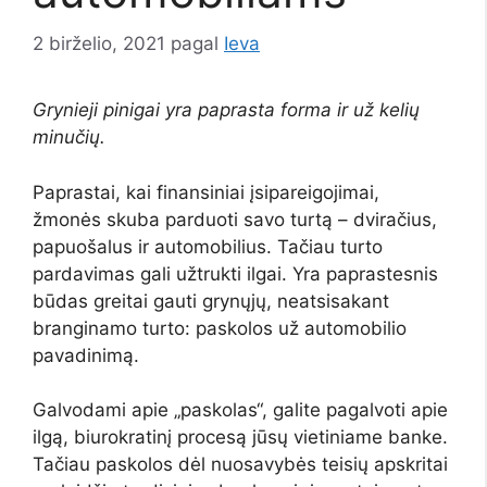
2 birželio, 2021
pagal
Ieva
Grynieji pinigai yra paprasta forma ir už kelių
minučių.
Paprastai, kai finansiniai įsipareigojimai,
žmonės skuba parduoti savo turtą – dviračius,
papuošalus ir automobilius. Tačiau turto
pardavimas gali užtrukti ilgai. Yra paprastesnis
būdas greitai gauti grynųjų, neatsisakant
branginamo turto: paskolos už automobilio
pavadinimą.
Galvodami apie „paskolas“, galite pagalvoti apie
ilgą, biurokratinį procesą jūsų vietiniame banke.
Tačiau paskolos dėl nuosavybės teisių apskritai