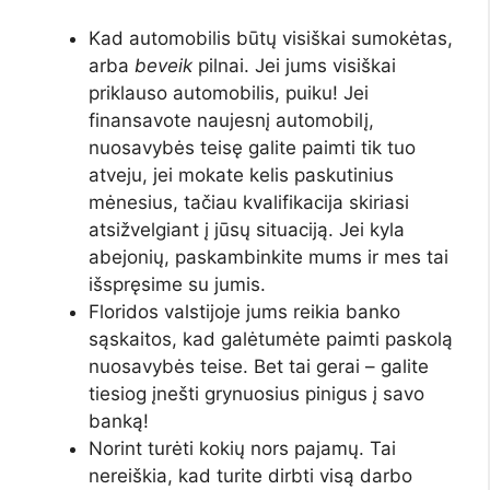
Kad automobilis būtų visiškai sumokėtas,
arba
beveik
pilnai. Jei jums visiškai
priklauso automobilis, puiku! Jei
finansavote naujesnį automobilį,
nuosavybės teisę galite paimti tik tuo
atveju, jei mokate kelis paskutinius
mėnesius, tačiau kvalifikacija skiriasi
atsižvelgiant į jūsų situaciją. Jei kyla
abejonių, paskambinkite mums ir mes tai
išspręsime su jumis.
Floridos valstijoje jums reikia banko
sąskaitos, kad galėtumėte paimti paskolą
nuosavybės teise. Bet tai gerai – galite
tiesiog įnešti grynuosius pinigus į savo
banką!
Norint turėti kokių nors pajamų. Tai
nereiškia, kad turite dirbti visą darbo