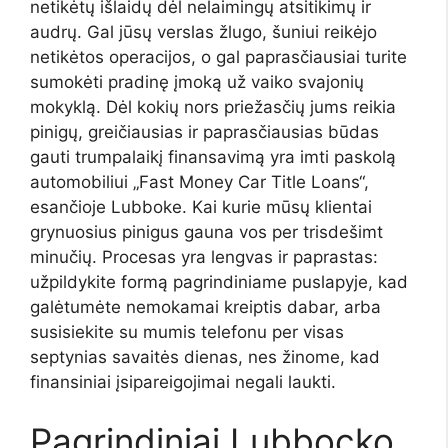
netikėtų išlaidų dėl nelaimingų atsitikimų ir
audrų. Gal jūsų verslas žlugo, šuniui reikėjo
netikėtos operacijos, o gal paprasčiausiai turite
sumokėti pradinę įmoką už vaiko svajonių
mokyklą. Dėl kokių nors priežasčių jums reikia
pinigų, greičiausias ir paprasčiausias būdas
gauti trumpalaikį finansavimą yra imti paskolą
automobiliui „Fast Money Car Title Loans“,
esančioje Lubboke. Kai kurie mūsų klientai
grynuosius pinigus gauna vos per trisdešimt
minučių. Procesas yra lengvas ir paprastas:
užpildykite formą pagrindiniame puslapyje, kad
galėtumėte nemokamai kreiptis dabar, arba
susisiekite su mumis telefonu per visas
septynias savaitės dienas, nes žinome, kad
finansiniai įsipareigojimai negali laukti.
Pagrindiniai Lubbocko