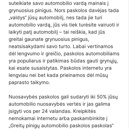
suteikiate savo automobilio vardą mainais į
grynuosius pinigus. Nors paskolos davėjas tada
„valdys“ jūsų automobilį, nes tada jie turi
automobilio vardą, jūs vis tiek turėsite vairuoti ir
laikyti patį automobilį – tai reiškia, kad jūs
greitai gaunate grynuosius pinigus,
neatsisakydami savo turto. Labai vertinamos
dėl lengvumo ir greičio, paskolos automobiliams
yra populiarus ir patikimas būdas gauti grynųjų,
kai esate susaistytas. Paskolos internetu yra
lengviau nei bet kada prieinamos dėl mūsų
paprasto taikymo.
Nuosavybės paskolos gali sudaryti iki 50% jūsų
automobilio nuosavybės vertės ir jas galima
įsigyti vos per 24 valandas. Kreipkitės
nemokamai internetu arba paskambinkite į
„Greitų pinigų automobilio paskolos paskolas“