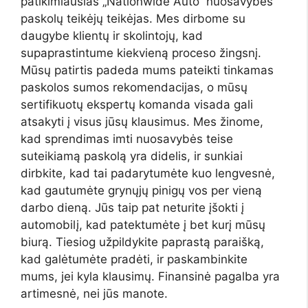
patikimiausias „Nationwide Auto“ nuosavybės
paskolų teikėjų teikėjas. Mes dirbome su
daugybe klientų ir skolintojų, kad
supaprastintume kiekvieną proceso žingsnį.
Mūsų patirtis padeda mums pateikti tinkamas
paskolos sumos rekomendacijas, o mūsų
sertifikuotų ekspertų komanda visada gali
atsakyti į visus jūsų klausimus. Mes žinome,
kad sprendimas imti nuosavybės teise
suteikiamą paskolą yra didelis, ir sunkiai
dirbkite, kad tai padarytumėte kuo lengvesnė,
kad gautumėte grynųjų pinigų vos per vieną
darbo dieną. Jūs taip pat neturite įšokti į
automobilį, kad patektumėte į bet kurį mūsų
biurą. Tiesiog užpildykite paprastą paraišką,
kad galėtumėte pradėti, ir paskambinkite
mums, jei kyla klausimų. Finansinė pagalba yra
artimesnė, nei jūs manote.