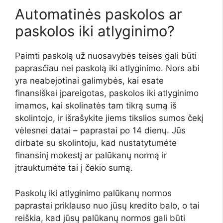
Automatinės paskolos ar
paskolos iki atlyginimo?
Paimti paskolą už nuosavybės teises gali būti
paprasčiau nei paskolą iki atlyginimo. Nors abi
yra neabejotinai galimybės, kai esate
finansiškai įpareigotas, paskolos iki atlyginimo
imamos, kai skolinatės tam tikrą sumą iš
skolintojo, ir išrašykite jiems tikslios sumos čekį
vėlesnei datai – paprastai po 14 dienų. Jūs
dirbate su skolintoju, kad nustatytumėte
finansinį mokestį ar palūkanų normą ir
įtrauktumėte tai į čekio sumą.
Paskolų iki atlyginimo palūkanų normos
paprastai priklauso nuo jūsų kredito balo, o tai
reiškia, kad jūsų palūkanų normos gali būti