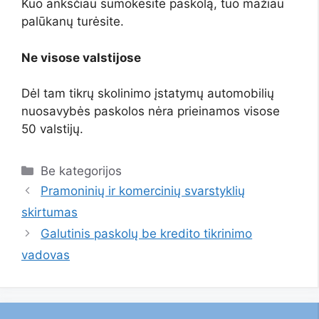
Kuo anksčiau sumokėsite paskolą, tuo mažiau
palūkanų turėsite.
Ne visose valstijose
Dėl tam tikrų skolinimo įstatymų automobilių
nuosavybės paskolos nėra prieinamos visose
50 valstijų.
Kategorijos
Be kategorijos
Pramoninių ir komercinių svarstyklių
skirtumas
Galutinis paskolų be kredito tikrinimo
vadovas