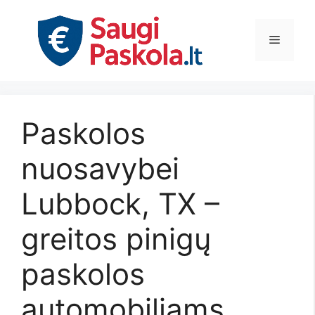
Pereiti
prie
Meniu
turinio
Paskolos
nuosavybei
Lubbock, TX –
greitos pinigų
paskolos
automobiliams