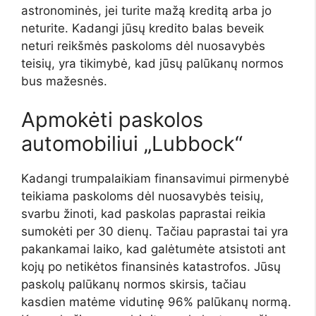
astronominės, jei turite mažą kreditą arba jo
neturite. Kadangi jūsų kredito balas beveik
neturi reikšmės paskoloms dėl nuosavybės
teisių, yra tikimybė, kad jūsų palūkanų normos
bus mažesnės.
Apmokėti paskolos
automobiliui „Lubbock“
Kadangi trumpalaikiam finansavimui pirmenybė
teikiama paskoloms dėl nuosavybės teisių,
svarbu žinoti, kad paskolas paprastai reikia
sumokėti per 30 dienų. Tačiau paprastai tai yra
pakankamai laiko, kad galėtumėte atsistoti ant
kojų po netikėtos finansinės katastrofos. Jūsų
paskolų palūkanų normos skirsis, tačiau
kasdien matėme vidutinę 96% palūkanų normą.