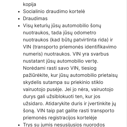
kopija
Socialinio draudimo kortelė
Draudimas
Visų keturių jūsų automobilio šonų
nuotraukos, tada jūsų odometro
nuotraukos (kad būtų patvirtinta rida) ir
VIN (transporto priemonės identifikavimo
numeris) nuotraukos. VIN yra svarbus
nustatant jūsų automobilio vertę.
Norėdami rasti savo VIN, tiesiog
pažiūrėkite, kur jūsų automobilio prietaisų
skydelis sutampa su priekinio stiklo
vairuotojo pusėje. Jei jo nėra, vairuotojo
durys gali užsiblokuoti ten, kur jos
užsidaro. Atidarykite duris ir įvertinkite jų
šoną. VIN taip pat galite rasti transporto
priemonės registracijos kortelėje
Trys su jumis nesusijusios nuorodos