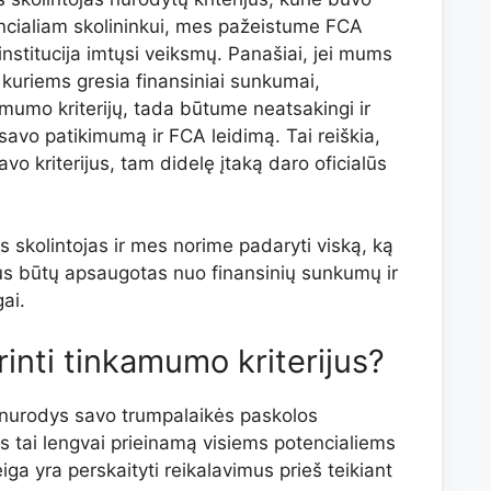
encialiam skolininkui, mes pažeistume FCA
institucija imtųsi veiksmų. Panašiai, jei mums
kuriems gresia finansiniai sunkumai,
mumo kriterijų, tada būtume neatsakingi ir
savo patikimumą ir FCA leidimą. Tai reiškia,
vo kriterijus, tam didelę įtaką daro oficialūs
 skolintojas ir mes norime padaryti viską, ką
s būtų apsaugotas nuo finansinių sunkumų ir
ai.
rinti tinkamumo kriterijus?
nurodys savo trumpalaikės paskolos
ys tai lengvai prieinamą visiems potencialiems
iga yra perskaityti reikalavimus prieš teikiant