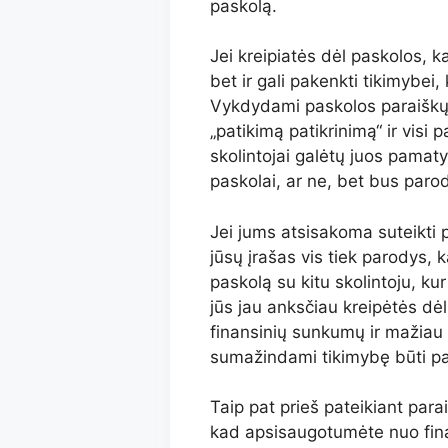
paskolą.
Jei kreipiatės dėl paskolos, ka
bet ir gali pakenkti tikimybei
Vykdydami paskolos paraiškų 
„patikimą patikrinimą“ ir visi 
skolintojai galėtų juos pamatyt
paskolai, ar ne, bet bus paro
Jei jums atsisakoma suteikti p
jūsų įrašas vis tiek parodys, k
paskolą su kitu skolintoju, kur 
jūs jau anksčiau kreipėtės dėl
finansinių sunkumų ir mažiau t
sumažindami tikimybę būti pat
Taip pat prieš pateikiant para
kad apsisaugotumėte nuo fina