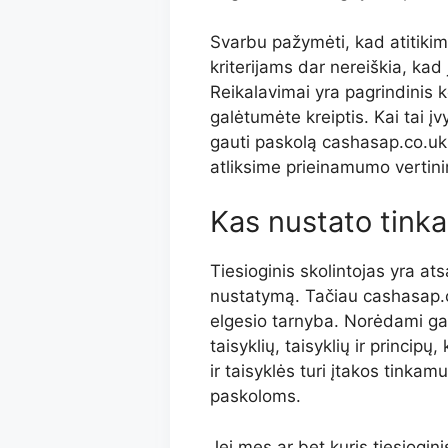
Svarbu pažymėti, kad atitiki
kriterijams dar nereiškia, kad
Reikalavimai yra pagrindinis k
galėtumėte kreiptis. Kai tai į
gauti paskolą cashasap.co.uk,
atliksime prieinamumo vertin
Kas nustato tink
Tiesioginis skolintojas yra at
nustatymą. Tačiau cashasap.co
elgesio tarnyba. Norėdami gau
taisyklių, taisyklių ir princip
ir taisyklės turi įtakos tinka
paskoloms.
Jei mes ar bet kuris tiesiogini