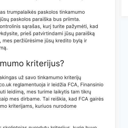
mas trumpalaikės paskolos tinkamumo
 jūsų paskolos paraiška bus priimta.
ontrolinis sąrašas, kurį turite pažymėti, kad
vykdysite, prieš patvirtindami jūsų paraišką
 mes peržiūrėsime jūsų kredito bylą ir
imą.
amumo kriterijus?
sakingas už savo tinkamumo kriterijų
.uk reglamentuoja ir leidžia FCA, Finansinio
ti leidimą, mes turime laikytis tam tikrų
ų, kaip mes dirbame. Tai reiškia, kad FCA gairės
mumo kriterijams, kuriuos nurodome
s skolintojas nurodytų kriterijus, kurie buvo