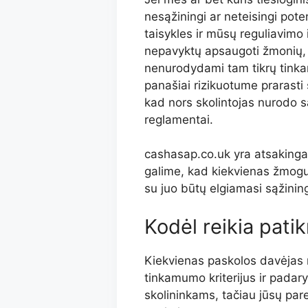
nesąžiningi ar neteisingi pot
taisykles ir mūsų reguliavimo 
nepavyktų apsaugoti žmonių, 
nenurodydami tam tikrų tinka
panašiai rizikuotume prarasti 
kad nors skolintojas nurodo sa
reglamentai.
cashasap.co.uk yra atsakingas
galime, kad kiekvienas žmogu
su juo būtų elgiamasi sąžining
Kodėl reikia patik
Kiekvienas paskolos davėjas 
tinkamumo kriterijus ir padar
skolininkams, tačiau jūsų pare