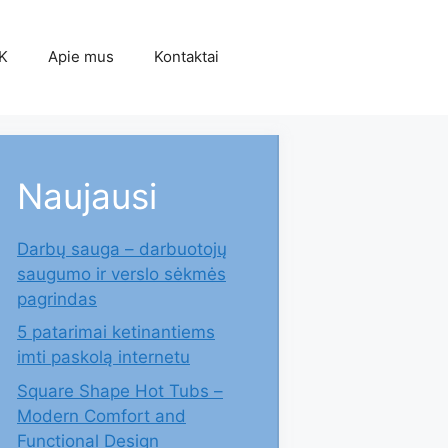
K
Apie mus
Kontaktai
Naujausi
Darbų sauga – darbuotojų
saugumo ir verslo sėkmės
pagrindas
5 patarimai ketinantiems
imti paskolą internetu
Square Shape Hot Tubs –
Modern Comfort and
Functional Design