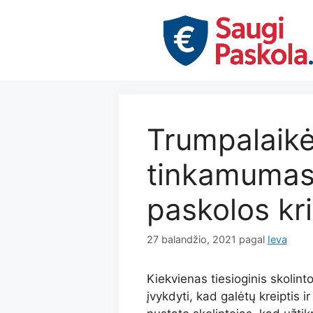
Pereiti
prie
turinio
Trumpalaikė
tinkamumas:
paskolos krit
27 balandžio, 2021
pagal
Ieva
Kiekvienas tiesioginis skolint
įvykdyti, kad galėtų kreiptis ir