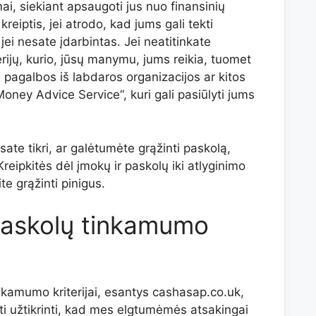
i, siekiant apsaugoti jus nuo finansinių
reiptis, jei atrodo, kad jums gali tekti
jei nesate įdarbintas. Jei neatitinkate
rijų, kurio, jūsų manymu, jums reikia, tuomet
 pagalbos iš labdaros organizacijos ar kitos
Money Advice Service“, kuri gali pasiūlyti jums
esate tikri, ar galėtumėte grąžinti paskolą,
eipkitės dėl įmokų ir paskolų iki atlyginimo
te grąžinti pinigus.
paskolų tinkamumo
nkamumo kriterijai, esantys cashasap.co.uk,
ti užtikrinti, kad mes elgtumėmės atsakingai