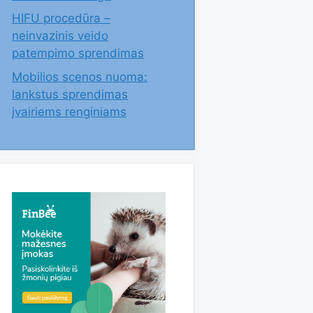
HIFU procedūra –
neinvazinis veido
patempimo sprendimas
Mobilios scenos nuoma:
lankstus sprendimas
įvairiems renginiams