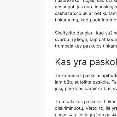
nustato skolintojas, kad užtikri
apsaugoti jus nuo finansinių 
cashasap.co.uk ar bet kuriam 
tinkamumą, kad padidintumėte
Skaitykite daugiau, kad suži
svarbu jį įdiegti, taip pat kod
trumpalaikės paskolos tinkam
Kas yra pasko
Tinkamumas paskolai apibūdina 
jam būtų suteikta paskola. Tai
jūsų paskolos paraiška bus s
Trumpalaikės paskolos tinkamu
diskriminuotų. Vietoj to, jie
negali sau leisti grąžinti pa