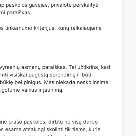
aip paskolos gavėjas, privalote perskaityti
ami paraiškas.
s tinkamumo kriterijus, kurių reikalaujame
vyresnių asmenų paraiškas. Tai užtikrina, kad
imti visiškai pagrįstą sprendimą ir būti
 būklę bei pinigus. Mes niekada neskolinsime
ugotume vaikus ir jaunimą.
urie prašo paskolos, dirbtų ne visą darbo
 esame atsakingi skolinti tik tiems, kurie