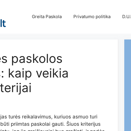
Greita Paskola
Privatumo politika
D.U.
s paskolos
 kaip veikia
erijai
ojas turės reikalavimus, kuriuos asmuo turi
 būti priimtas paskolai gauti. Šiuos kriterijus