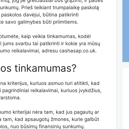
ntų, jog jie greičiausiai bus grąžinti, ir padės
sunkumų. Prieš teikiant trumpalaikę paskolą
paskolos davėjui, būtina patikrinti
 savo galimybes būti priimtiems.
notumėte, kaip veikia tinkamumas, kodėl
ėl jums svarbu tai patikrinti ir kokie yra mūsų
umo reikalavimai, adresu cashasap.co.uk.
los tinkamumas?
kriterijus, kuriuos asmuo turi atitikti, kad
 pagrindiniai reikalavimai, kuriuos įvykdžius,
varstoma.
mo kriterijai nėra tam, kad jus pagautų ar
 yra tam, kad apsaugotų žmones, kurie galbūt
skolos, nuo būsimų finansinių sunkumų.