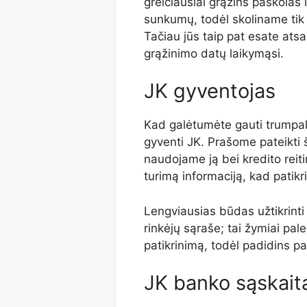
greičiausiai grąžins paskolas 
sunkumų, todėl skoliname ti
Tačiau jūs taip pat esate atsak
grąžinimo datų laikymąsi.
JK gyventojas
Kad galėtumėte gauti trumpala
gyventi JK. Prašome pateikti 
naudojame ją bei kredito reit
turimą informaciją, kad patik
Lengviausias būdas užtikrinti 
rinkėjų sąraše; tai žymiai pal
patikrinimą, todėl padidins pa
JK banko sąskaita