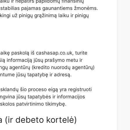
laiku ir nepatirs papildomų finansinių
k stabilias pajamas gaunantiems žmonėms.
ingi už pinigų grąžinimą laiku ir pinigų
ikę paskolą iš cashasap.co.uk, turite
šią informaciją jūsų prašymo metu ir
ingų agentūrų (kredito nuorodų agentūrų)
rintume jūsų tapatybę ir adresą.
sklandų šio proceso eigą yra registruoti
engvina jūsų tapatybės ir informacijos
skolos patvirtinimo tikimybę.
 (ir debeto kortelė)