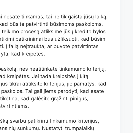
i nesate tinkamas, tai ne tik gaišta jūsų laiką,
, kad būsite patvirtinti būsimoms paskoloms.
teikimo procesą atliksime jūsų kredito bylos
patikimi patikrinimai bus užfiksuoti, kad būsimi
i. Į failą neįtraukta, ar buvote patvirtintas
dyta, kad kreipėtės.
askolą, nes neatitinkate tinkamumo kriterijų,
ad kreipėtės. Jei tada kreipsitės į kitą
jūs tikrai atitiksite kriterijus, jie pamatys, kad
 paskolos. Tai gali jiems parodyti, kad esate
ikėtina, kad galėsite grąžinti pinigus,
virtintiems.
išką svarbu patikrinti tinkamumo kriterijus,
nsinių sunkumų. Nustatyti trumpalaikių