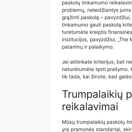
paskolų tinkamumo reikalavima
problemų, neleidžiantys jums k
grąžinti paskolą – pavyzdžiui, 
tinkamumo gauti paskolą krite
turėtumėte kreiptis finansinės
institucijos, pavyzdžiui, „The 
patarimų ir palaikymo.
Jei atitinkate kriterijus, bet n
neturėtumėte tęsti prašymo. Kr
tik tada, kai žinote, kad galėsi
Trumpalaikių 
reikalavimai
Mūsų trumpalaikių paskolų ti
yra pramonės standartai, skir