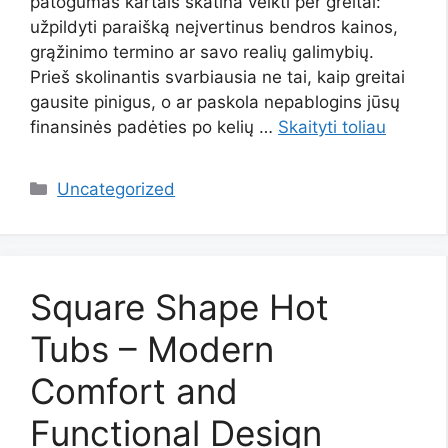
patogumas kartais skatina veikti per greitai:
užpildyti paraišką neįvertinus bendros kainos,
grąžinimo termino ar savo realių galimybių.
Prieš skolinantis svarbiausia ne tai, kaip greitai
gausite pinigus, o ar paskola nepablogins jūsų
finansinės padėties po kelių …
Skaityti toliau
Kategorijos
Uncategorized
Square Shape Hot
Tubs – Modern
Comfort and
Functional Design