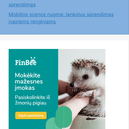
sprendimas
Mobilios scenos nuoma: lankstus sprendimas
įvairiems renginiams