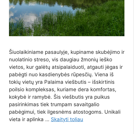
Šiuolaikiniame pasaulyje, kupiname skubėjimo ir
nuolatinio streso, vis daugiau žmonių ieško
vietos, kur galėtų atsipalaiduoti, atgauti jėgas ir
pabėgti nuo kasdienybės rūpesčių. Viena iš
tokių vietų yra Palaima viešbutis – išskirtinis
poilsio kompleksas, kuriame dera komfortas,
kokybė ir ramybė. Šis viešbutis yra puikus
pasirinkimas tiek trumpam savaitgalio
pabėgimui, tiek ilgesnėms atostogoms. Unikali
vieta ir aplinka …
Skaityti toliau