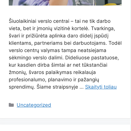
Šiuolaikiniai verslo centrai – tai ne tik darbo
vieta, bet ir įmonių vizitinė kortelė. Tvarkinga,
švari ir prižiūrėta aplinka daro didelį įspūdį
klientams, partneriams bei darbuotojams. Todėl
verslo centrų valymas tampa neatsiejama
sėkmingo verslo dalimi. Dideliuose pastatuose,
kur kasdien dirba šimtai ar net tūkstančiai
žmonių, švaros palaikymas reikalauja
profesionalumo, planavimo ir pažangių
sprendimų. Šiame straipsnyje …
Skaityti toliau
Kategorijos
Uncategorized