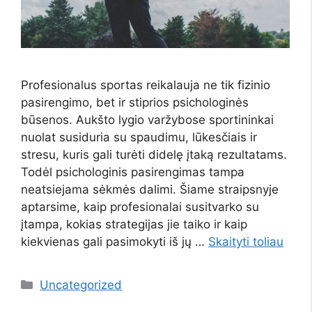
Profesionalus sportas reikalauja ne tik fizinio
pasirengimo, bet ir stiprios psichologinės
būsenos. Aukšto lygio varžybose sportininkai
nuolat susiduria su spaudimu, lūkesčiais ir
stresu, kuris gali turėti didelę įtaką rezultatams.
Todėl psichologinis pasirengimas tampa
neatsiejama sėkmės dalimi. Šiame straipsnyje
aptarsime, kaip profesionalai susitvarko su
įtampa, kokias strategijas jie taiko ir kaip
kiekvienas gali pasimokyti iš jų …
Skaityti toliau
Kategorijos
Uncategorized