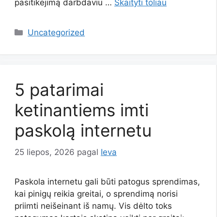
pasitikėjimą darbdaviu …
Skaityti toliau
Kategorijos
Uncategorized
5 patarimai
ketinantiems imti
paskolą internetu
25 liepos, 2026
pagal
Ieva
Paskola internetu gali būti patogus sprendimas,
kai pinigų reikia greitai, o sprendimą norisi
priimti neišeinant iš namų. Vis dėlto toks