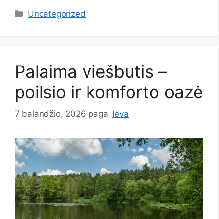
Kategorijos
Uncategorized
Palaima viešbutis –
poilsio ir komforto oazė
7 balandžio, 2026
pagal
Ieva