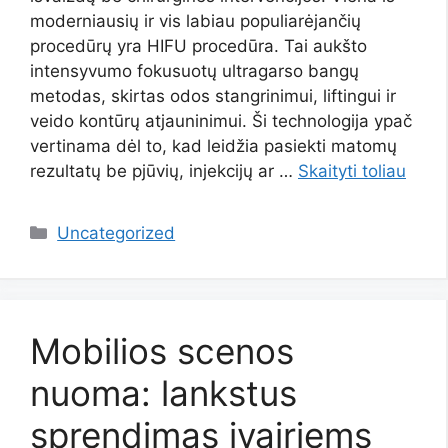
moderniausių ir vis labiau populiarėjančių
procedūrų yra HIFU procedūra. Tai aukšto
intensyvumo fokusuotų ultragarso bangų
metodas, skirtas odos stangrinimui, liftingui ir
veido kontūrų atjauninimui. Ši technologija ypač
vertinama dėl to, kad leidžia pasiekti matomų
rezultatų be pjūvių, injekcijų ar …
Skaityti toliau
Kategorijos
Uncategorized
Mobilios scenos
nuoma: lankstus
sprendimas įvairiems