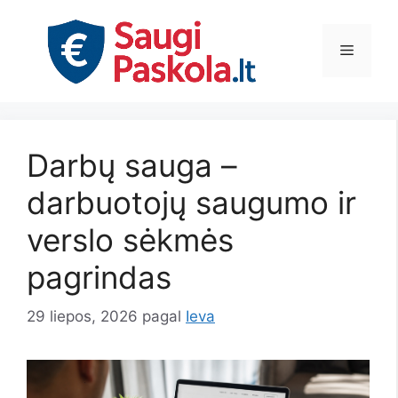
Pereiti
prie
Meniu
turinio
Darbų sauga –
darbuotojų saugumo ir
verslo sėkmės
pagrindas
29 liepos, 2026
pagal
Ieva