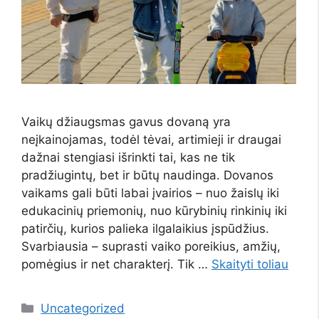
Vaikų džiaugsmas gavus dovaną yra
neįkainojamas, todėl tėvai, artimieji ir draugai
dažnai stengiasi išrinkti tai, kas ne tik
pradžiugintų, bet ir būtų naudinga. Dovanos
vaikams gali būti labai įvairios – nuo žaislų iki
edukacinių priemonių, nuo kūrybinių rinkinių iki
patirčių, kurios palieka ilgalaikius įspūdžius.
Svarbiausia – suprasti vaiko poreikius, amžių,
pomėgius ir net charakterį. Tik …
Skaityti toliau
Kategorijos
Uncategorized