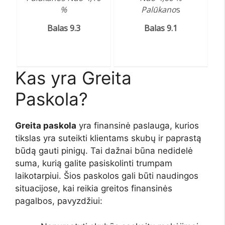
%
Palūkano
s
Balas 9.3
Balas 9.1
Kas yra Greita
Paskola?
Greita paskola
yra finansinė paslauga, kurios
tikslas yra suteikti klientams skubų ir paprastą
būdą gauti pinigų. Tai dažnai būna nedidelė
suma, kurią galite pasiskolinti trumpam
laikotarpiui. Šios paskolos gali būti naudingos
situacijose, kai reikia greitos finansinės
pagalbos, pavyzdžiui: