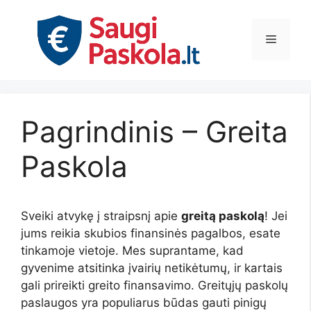
Pereiti
prie
Meniu
turinio
Pagrindinis – Greita
Paskola
Sveiki atvykę į straipsnį apie
greitą paskolą
! Jei
jums reikia skubios finansinės pagalbos, esate
tinkamoje vietoje. Mes suprantame, kad
gyvenime atsitinka įvairių netikėtumų, ir kartais
gali prireikti greito finansavimo. Greitųjų paskolų
paslaugos yra populiarus būdas gauti pinigų