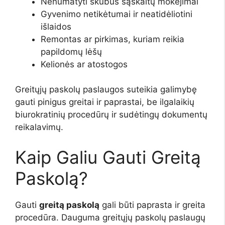
Nenumatyti skubūs sąskaitų mokėjimai
Gyvenimo netikėtumai ir neatidėliotini
išlaidos
Remontas ar pirkimas, kuriam reikia
papildomų lėšų
Kelionės ar atostogos
Greitųjų paskolų paslaugos suteikia galimybę
gauti pinigus greitai ir paprastai, be ilgalaikių
biurokratinių procedūrų ir sudėtingų dokumentų
reikalavimų.
Kaip Galiu Gauti Greitą
Paskolą?
Gauti
greitą paskolą
gali būti paprasta ir greita
procedūra. Dauguma greitųjų paskolų paslaugų