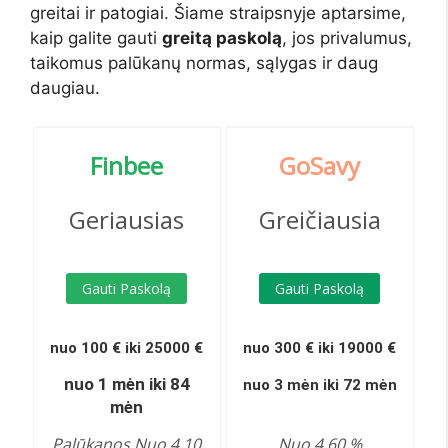
greitai ir patogiai. Šiame straipsnyje aptarsime,
kaip galite gauti
greitą paskolą
, jos privalumus,
taikomus palūkanų normas, sąlygas ir daug
daugiau.
Finbee
G
oSavy
Geriausias
Greičiausia
Gauti Paskolą
Gauti Paskolą
nuo 100 € iki 25000 €
nuo 300 € iki 19000 €
nuo 1 mėn iki 84
nuo 3 mėn iki 72 mėn
mėn
Palūkanos Nuo 4,10
Nuo 4,60 %