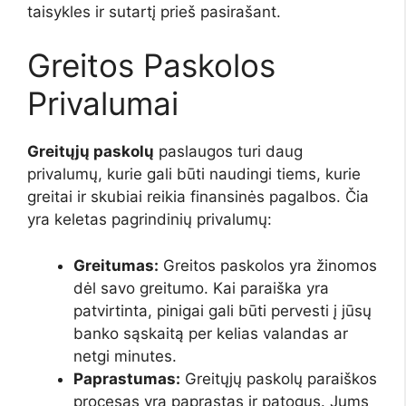
taisykles ir sutartį prieš pasirašant.
Greitos Paskolos
Privalumai
Greitųjų paskolų
paslaugos turi daug
privalumų, kurie gali būti naudingi tiems, kurie
greitai ir skubiai reikia finansinės pagalbos. Čia
yra keletas pagrindinių privalumų:
Greitumas:
Greitos paskolos yra žinomos
dėl savo greitumo. Kai paraiška yra
patvirtinta, pinigai gali būti pervesti į jūsų
banko sąskaitą per kelias valandas ar
netgi minutes.
Paprastumas:
Greitųjų paskolų paraiškos
procesas yra paprastas ir patogus. Jums