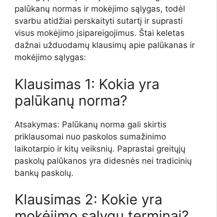
palūkanų normas ir mokėjimo sąlygas, todėl
svarbu atidžiai perskaityti sutartį ir suprasti
visus mokėjimo įsipareigojimus. Štai keletas
dažnai užduodamų klausimų apie palūkanas ir
mokėjimo sąlygas:
Klausimas 1: Kokia yra
palūkanų norma?
Atsakymas: Palūkanų norma gali skirtis
priklausomai nuo paskolos sumažinimo
laikotarpio ir kitų veiksnių. Paprastai greitųjų
paskolų palūkanos yra didesnės nei tradicinių
bankų paskolų.
Klausimas 2: Kokie yra
mokėjimo sąlygų terminai?