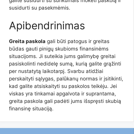
galite susidurti su sunkumais mokėti paskolą ir
susidurti su pasekmėmis.
Apibendrinimas
Greita paskola
gali būti patogus ir greitas
būdas gauti pinigų skubioms finansinėms
situacijoms. Ji suteikia jums galimybę greitai
pasiskolinti nedidelę sumą, kurią galite grąžinti
per nustatytą laikotarpį. Svarbu atidžiai
perskaityti sąlygas, palūkanų normas ir įsitikinti,
kad galite atsiskaityti su paskolos teikėju. Jei
viskas yra tinkamai apgalvota ir suprantama,
greita paskola gali padėti jums išspręsti skubią
finansinę situaciją.