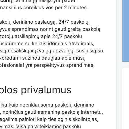
.com)
tariama jų misija yra padėti
inansinius poreikius vos per 2 minutes.
paskolų derinimo paslaugą, 24/7 paskolų
yvus sprendimas norint gauti greitą paskolą
totojų atsiliepimų apie 24/7 paskolų
usidūrėme su keliais įdomiais atradimais,
ią nešališką ir įžvalgų apžvalgą, susijusią su
 Norėdami sužinoti daugiau apie mūsų
profesionalai yra perspektyvus sprendimas,
olos privalumus
ikia kaip nepriklausoma paskolų derinimo
, norinčius gauti asmeninę paskolą internetu,
galima painioti kaip tiesioginis skolintojas,
avimas. Visą parą teikiamos paskolų