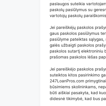
paslaugos suteikia vartotoja
paskolų pasiūlymus su geresn
vartotojų paskolų paraiškomis 
Jei pareiškėjų paskolos prašymą
gaus paskolos pasiūlymus ten, 
pasiūlyme pateiktas sąlygas, m
galės užbaigti paskolos pra
paskolos sutartį elektroniniu 
prašomas paskolos lėšas papr
Jei pareiškėjo paskolos praš
suteiktos kitos pasirinkimo gal
247LoanPros.com primygtinai 
būsimiems skolininkams, nepais
būti aiškiai pasakyta, kad ku
didesnė tikimybė, kad bus patvi