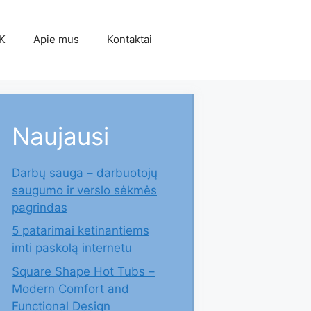
K
Apie mus
Kontaktai
Naujausi
Darbų sauga – darbuotojų
saugumo ir verslo sėkmės
pagrindas
5 patarimai ketinantiems
imti paskolą internetu
Square Shape Hot Tubs –
Modern Comfort and
Functional Design