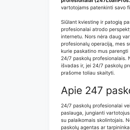
profesionalai (247LoanPros
vartotojams patenkinti savo f
Siūlant kviestinę ir patogią 
profesionalai atrodo perspekt
internetu. Nors nėra daug var
profesionalų operaciją, mes s
kurie paskatino mus parengti š
24/7 paskolų profesionalais.
išvadas ir, jei 24/7 paskolų 
prašome toliau skaityti.
Apie 247 pask
24/7 paskolų profesionalai ve
paslauga, jungianti vartotojus
su palaikomais skolintojais. Ne
paskolų agentas ar tarpinink