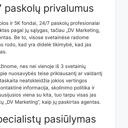
7 paskolų privalumus
los ir 5K fondai, 24/7 paskolų profesionalai
jektas pagal jų sąlygas, tačiau „DV Marketing,
agentas. Be to, visose svetainėse radome
 rodo, kad yra didelė tikimybė, kad jas
as.
žinome, nes nei vienoje iš 3 svetainių
pie nuosavybės teise priklausantį ar valdantį
skaita neatskleidžia jokios vertingos
ontaktinė informacija, skolinimo politika ir
usijusios viena su kita, tuo tarpu visas jas
tų „DV Marketing“, kaip jų paskirtas agentas.
ecialistų pasiūlymas