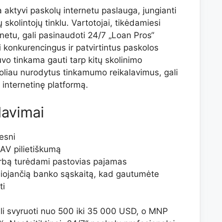
 aktyvi paskolų internetu paslauga, jungianti
 skolintojų tinklu. Vartotojai, tikėdamiesi
rnetu, gali pasinaudoti 24/7 „Loan Pros“
 konkurencingus ir patvirtintus paskolos
vo tinkama gauti tarp kitų skolinimo
 toliau nurodytus tinkamumo reikalavimus, gali
 internetinę platformą.
avimai
esni
JAV pilietiškumą
rbą turėdami pastovias pajamas
liojančią banko sąskaitą, kad gautumėte
ti
i svyruoti nuo 500 iki 35 000 USD, o MNP