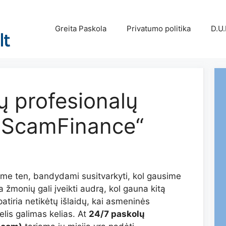
Greita Paskola
Privatumo politika
D.U.
ų profesionalų
 „ScamFinance“
me ten, bandydami susitvarkyti, kol gausime
 žmonių gali įveikti audrą, kol gauna kitą
patiria netikėtų išlaidų, kai asmeninės
elis galimas kelias. At
24/7 paskolų