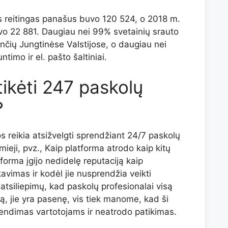
 reitingas panašus buvo 120 524, o 2018 m.
vo 22 881. Daugiau nei 99% svetainių srauto
čių Jungtinėse Valstijose, o daugiau nei
imo ir el. pašto šaltiniai.
tikėti 247 paskolų
?
os reikia atsižvelgti sprendžiant 24/7 paskolų
ieji, pvz., Kaip platforma atrodo kaip kitų
forma įgijo nedidelę reputaciją kaip
avimas ir kodėl jie nusprendžia veikti
atsiliepimų, kad paskolų profesionalai visą
ą, jie yra pasenę, vis tiek manome, kad ši
rendimas vartotojams ir neatrodo patikimas.