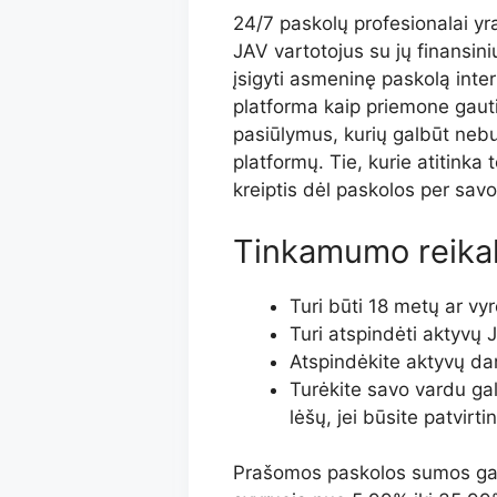
24/7 paskolų profesionalai yra
JAV vartotojus su jų finansinių
įsigyti asmeninę paskolą inte
platforma kaip priemone gauti
pasiūlymus, kurių galbūt nebu
platformų. Tie, kurie atitinka
kreiptis dėl paskolos per savo
Tinkamumo reikal
Turi būti 18 metų ar vyr
Turi atspindėti aktyvų 
Atspindėkite aktyvų da
Turėkite savo vardu ga
lėšų, jei būsite patvirtin
Prašomos paskolos sumos gal