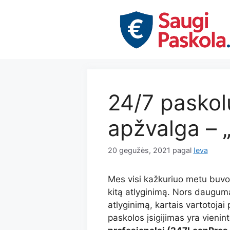
Pereiti
prie
turinio
24/7 paskol
apžvalga –
20 gegužės, 2021
pagal
Ieva
Mes visi kažkuriuo metu buvo
kitą atlyginimą. Nors dauguma
atlyginimą, kartais vartotojai 
paskolos įsigijimas yra vienint