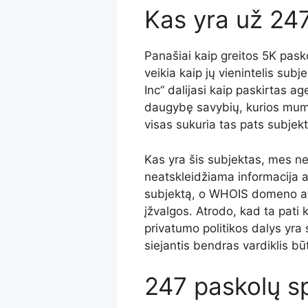
Kas yra už 24
Panašiai kaip greitos 5K pasko
veikia kaip jų vienintelis sub
Inc“ dalijasi kaip paskirtas 
daugybę savybių, kurios mums
visas sukuria tas pats subjekt
Kas yra šis subjektas, mes ne
neatskleidžiama informacija a
subjektą, o WHOIS domeno ata
įžvalgos. Atrodo, kad ta pati k
privatumo politikos dalys yra s
siejantis bendras vardiklis bū
247 paskolų sp