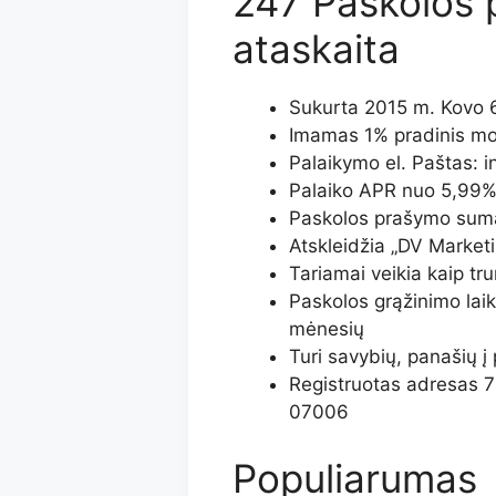
247 Paskolos 
ataskaita
Sukurta 2015 m. Kovo 
Imamas 1% pradinis mo
Palaikymo el. Paštas:
Palaiko APR nuo 5,99%
Paskolos prašymo suma
Atskleidžia „DV Marketi
Tariamai veikia kaip tr
Paskolos grąžinimo laik
mėnesių
Turi savybių, panašių 
Registruotas adresas 7
07006
Populiarumas