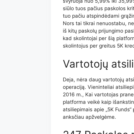
svyruoja nuo 5,99% iki 35,99%
siūlo tuos pačius paskolos kri
tuo pačiu atspindėdami grąžin
Nors tai tikrai nenuostabu, n
iš kitų paskolų prijungimo pasl
kad skolintojai per šią platfo
skolintojus per greitus 5K kred
Vartotojų atsil
Deja, nėra daug vartotojų ats
operaciją. Vieninteliai atsilie
2016 m., Kai vartotojas praneš
platforma veikė kaip išanksti
atsiliepimais apie „5K Funds“
anksčiau apžvelgėme.