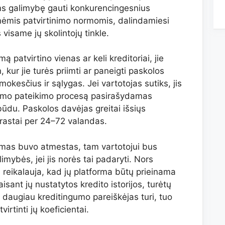
ms galimybę gauti konkurencingesnius
ėmis patvirtinimo normomis, dalindamiesi
visame jų skolintojų tinkle.
 patvirtino vienas ar keli kreditoriai, jie
kur jie turės priimti ar paneigti paskolos
okesčius ir sąlygas. Jei vartotojas sutiks, jis
šymo pateikimo procesą pasirašydamas
būdu. Paskolos davėjas greitai išsiųs
astai per 24–72 valandas.
ymas buvo atmestas, tam vartotojui bus
imybės, jei jis norės tai padaryti. Nors
reikalauja, kad jų platforma būtų prieinama
ant jų nustatytos kredito istorijos, turėtų
o daugiau kreditingumo pareiškėjas turi, tuo
rtinti jų koeficientai.