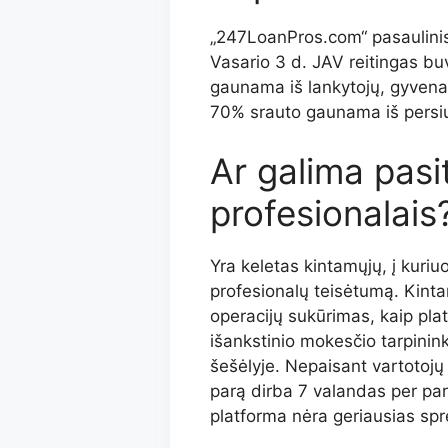
„247LoanPros.com“ pasaulinis
Vasario 3 d. JAV reitingas bu
gaunama iš lankytojų, gyvenan
70% srauto gaunama iš persiunt
Ar galima pasi
profesionalais
Yra keletas kintamųjų, į kuriu
profesionalų teisėtumą. Kintam
operacijų sukūrimas, kaip plat
išankstinio mokesčio tarpinink
šešėlyje. Nepaisant vartotojų 
parą dirba 7 valandas per par
platforma nėra geriausias sp