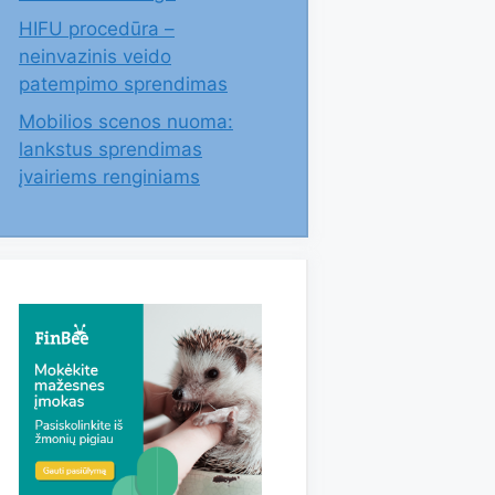
HIFU procedūra –
neinvazinis veido
patempimo sprendimas
Mobilios scenos nuoma:
lankstus sprendimas
įvairiems renginiams