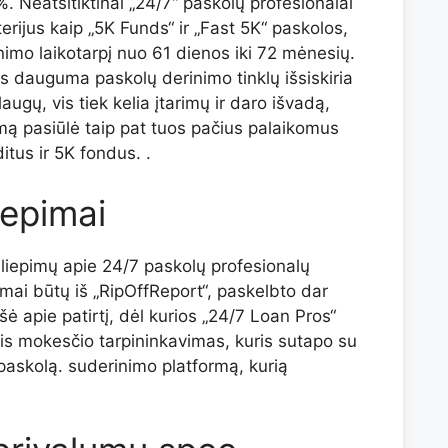
. Neatsitiktinai „24/7“ paskolų profesionalai
terijus kaip „5K Funds“ ir „Fast 5K“ paskolos,
imo laikotarpį nuo 61 dienos iki 72 mėnesių.
es dauguma paskolų derinimo tinklų išsiskiria
augų, vis tiek kelia įtarimų ir daro išvadą,
rmą pasiūlė taip pat tuos pačius palaikomus
itus ir 5K fondus. .
iepimai
iliepimų apie 24/7 paskolų profesionalų
pimai būtų iš „RipOffReport“, paskelbto dar
ė apie patirtį, dėl kurios „24/7 Loan Pros“
nis mokesčio tarpininkavimas, kuris sutapo su
 paskolą. suderinimo platformą, kurią