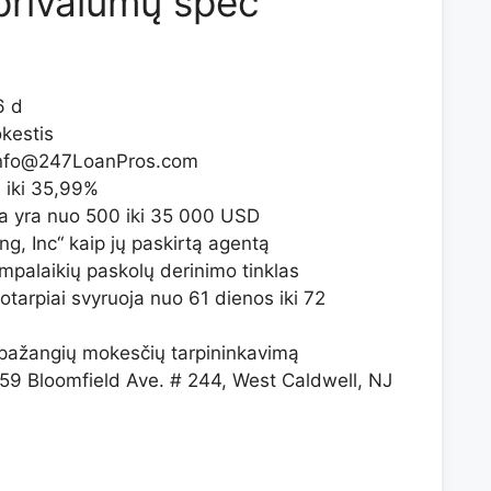
privalumų spec
6 d
kestis
 info@247LoanPros.com
 iki 35,99%
 yra nuo 500 iki 35 000 USD
ng, Inc“ kaip jų paskirtą agentą
umpalaikių paskolų derinimo tinklas
otarpiai svyruoja nuo 61 dienos iki 72
į pažangių mokesčių tarpininkavimą
59 Bloomfield Ave. # 244, West Caldwell, NJ