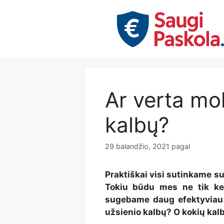
Pereiti
prie
turinio
Ar verta mo
kalbų?
29 balandžio, 2021
pagal
Praktiškai visi sutinkame su
Tokiu būdu mes ne tik keli
sugebame daug efektyviau b
užsienio kalbų? O kokių kal