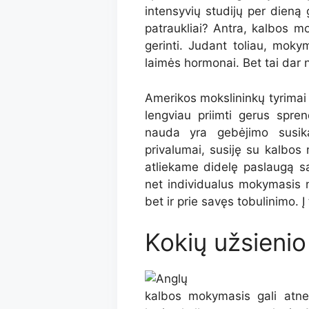
intensyvių studijų per dieną g
patraukliai? Antra, kalbos m
gerinti. Judant toliau, moky
laimės hormonai. Bet tai dar 
Amerikos mokslininkų tyrima
lengviau priimti gerus spr
nauda yra gebėjimo susika
privalumai, susiję su kalbos
atliekame didelę paslaugą s
net individualus mokymasis n
bet ir prie savęs tobulinimo. Į
Kokių užsienio
kalbos mokymasis gali atne