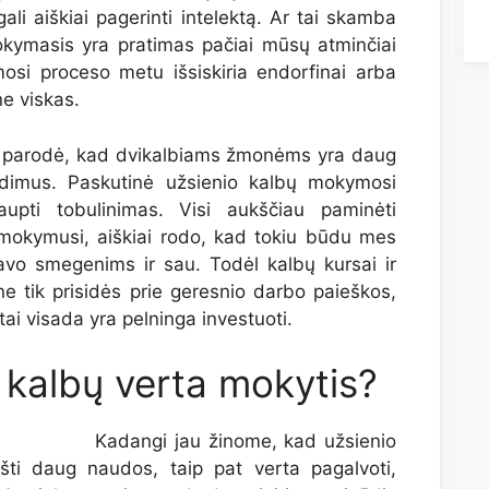
ali aiškiai pagerinti intelektą. Ar tai skamba
okymasis yra pratimas pačiai mūsų atminčiai
mosi proceso metu išsiskiria endorfinai arba
ne viskas.
i parodė, kad dvikalbiams žmonėms yra daug
endimus. Paskutinė užsienio kalbų mokymosi
upti tobulinimas. Visi aukščiau paminėti
 mokymusi, aiškiai rodo, kad tokiu būdu mes
avo smegenims ir sau. Todėl kalbų kursai ir
e tik prisidės prie geresnio darbo paieškos,
 tai visada yra pelninga investuoti.
 kalbų verta mokytis?
Kadangi jau žinome, kad užsienio
šti daug naudos, taip pat verta pagalvoti,