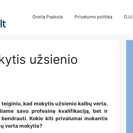
Greita Paskola
Privatumo politika
D.U.
kytis užsienio
 teiginiu, kad mokytis užsienio kalbų verta.
ame savo profesinę kvalifikaciją, bet ir
endrauti. Kokie kiti privalumai mokantis
bų verta mokytis?