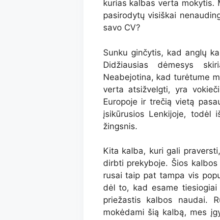
kurias kalbas verta mokytis.
pasirodytų visiškai nenauding
savo CV?
Sunku ginčytis, kad anglų ka
Didžiausias dėmesys skir
Neabejotina, kad turėtume mok
verta atsižvelgti, yra vokie
Europoje ir trečią vietą pasa
įsikūrusios Lenkijoje, todėl 
žingsnis.
Kita kalba, kuri gali pravers
dirbti prekyboje. Šios kalbos ž
rusai taip pat tampa vis popu
dėl to, kad esame tiesiogiai 
priežastis kalbos naudai. R
mokėdami šią kalbą, mes įgyj