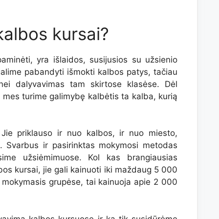
kalbos kursai?
aminėti, yra išlaidos, susijusios su užsienio
lime pabandyti išmokti kalbos patys, tačiau
s nei dalyvavimas tam skirtose klasėse. Dėl
o mes turime galimybę kalbėtis ta kalba, kurią
 Jie priklauso ir nuo kalbos, ir nuo miesto,
i. Svarbus ir pasirinktas mokymosi metodas
usime užsiėmimuose. Kol kas brangiausias
bos kursai, jie gali kainuoti iki maždaug 5 000
a mokymasis grupėse, tai kainuoja apie 2 000
yvavimą kalbos kursuose ir ką tik susidūrėme