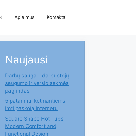
K
Apie mus
Kontaktai
Naujausi
Darbų sauga – darbuotojų
saugumo ir verslo sėkmės
pagrindas
5 patarimai ketinantiems
imti paskolą internetu
Square Shape Hot Tubs –
Modern Comfort and
Functional Design