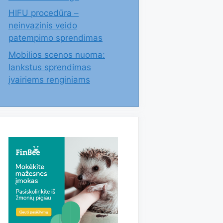
HIFU procedūra –
neinvazinis veido
patempimo sprendimas
Mobilios scenos nuoma:
lankstus sprendimas
įvairiems renginiams