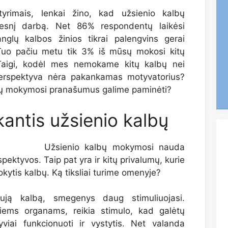
 tyrimais, lenkai žino, kad užsienio kalbų
resnį darbą. Net 86% respondentų laikėsi
glų kalbos žinios tikrai palengvins gerai
uo pačiu metu tik 3% iš mūsų mokosi kitų
Taigi, kodėl mes nemokame kitų kalbų nei
erspektyva nėra pakankamas motyvatorius?
lbų mokymosi pranašumus galime paminėti?
antis užsienio kalbų
Užsienio kalbų mokymosi nauda
pektyvos. Taip pat yra ir kitų privalumų, kurie
okytis kalbų. Ką tiksliai turime omenyje?
ują kalbą, smegenys daug stimuliuojasi.
iems organams, reikia stimulo, kad galėtų
yviai funkcionuoti ir vystytis. Net valanda