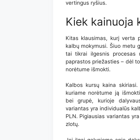
vertingus ryšius.
Kiek kainuoja 
Kitas klausimas, kurį verta p
kalbų mokymusi. Šiuo metu ga
tai tikrai ilgesnis procesa
paprastos priežasties – dėl t
norėtume išmokti.
Kalbos kursų kaina skiriasi.
kuriame norėtume ją išmokt
bei grupė, kurioje dalyva
variantas yra individualūs kal
PLN. Pigiausias variantas yr
zlotų.
Jei ilgai galvojome apie dal