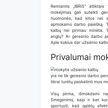
Remiantis „IBRiS“ atliktais
mokėjimas gali suteikti ge
nuomonės, kad kitos nei an
apmokamo darbo paiešką. T
kalbų nei pirmiau minėta. 
anglų? Ar geresnio darbo p
Apie kokius dar užsienio ka
Privalumai mok
yra ne tik geresnio darbo pers
tikrai turėtų paskatinti mus m
Visų pirma, išmokdami na
Smegenims, kaip ir bet kur
sportuoti, kad galėtų efekt