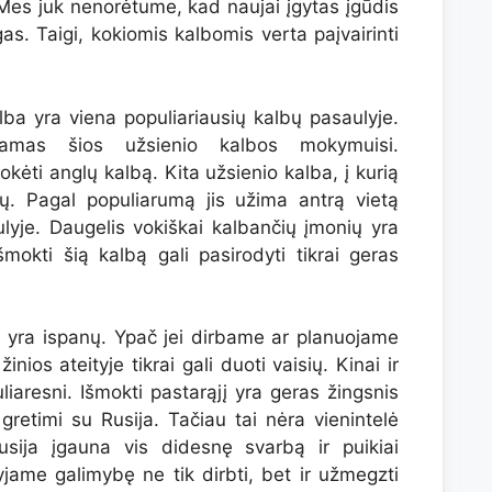
 Mes juk nenorėtume, kad naujai įgytas įgūdis
as. Taigi, kokiomis kalbomis verta paįvairinti
lba yra viena populiariausių kalbų pasaulyje.
iamas šios užsienio kalbos mokymuisi.
ėti anglų kalbą. Kita užsienio kalba, į kurią
čių. Pagal populiarumą jis užima antrą vietą
ulyje. Daugelis vokiškai kalbančių įmonių yra
išmokti šią kalbą gali pasirodyti tikrai geras
ti, yra ispanų. Ypač jei dirbame ar planuojame
inios ateityje tikrai gali duoti vaisių. Kinai ir
liaresni. Išmokti pastarąjį yra geras žingsnis
gretimi su Rusija. Tačiau tai nėra vienintelė
usija įgauna vis didesnę svarbą ir puikiai
ame galimybę ne tik dirbti, bet ir užmegzti