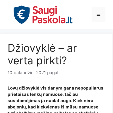
Pereiti
prie
Meniu
turinio
Džiovyklė – ar
verta pirkti?
10 balandžio, 2021
pagal
Lovų džiovyklė vis dar yra gana nepopuliarus
prietaisas lenkų namuose, tačiau
susidomėjimas ja nuolat auga. Kiek nėra
abejonių, kad kiekvienas iš mūsų namuose