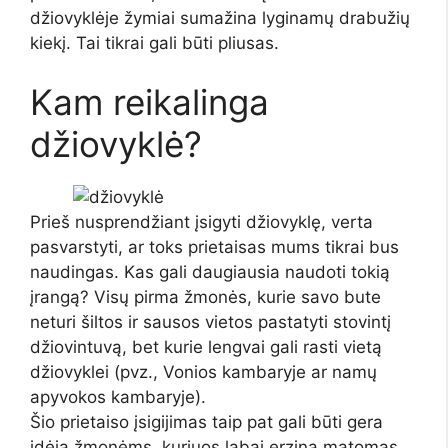
džiovyklėje žymiai sumažina lyginamų drabužių
kiekį. Tai tikrai gali būti pliusas.
Kam reikalinga
džiovyklė?
Prieš nusprendžiant įsigyti džiovyklę, verta
pasvarstyti, ar toks prietaisas mums tikrai bus
naudingas. Kas gali daugiausia naudoti tokią
įrangą? Visų pirma žmonės, kurie savo bute
neturi šiltos ir sausos vietos pastatyti stovintį
džiovintuvą, bet kurie lengvai gali rasti vietą
džiovyklei (pvz., Vonios kambaryje ar namų
apyvokos kambaryje).
Šio prietaiso įsigijimas taip pat gali būti gera
idėja žmonėms, kuriuos labai erzina matomas