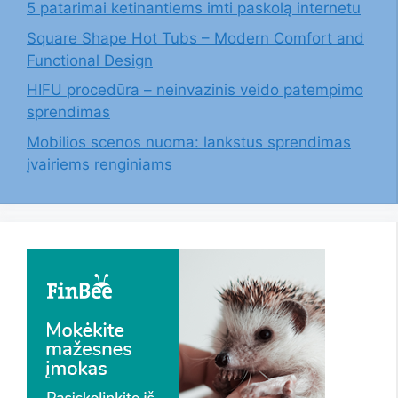
5 patarimai ketinantiems imti paskolą internetu
Square Shape Hot Tubs – Modern Comfort and
Functional Design
HIFU procedūra – neinvazinis veido patempimo
sprendimas
Mobilios scenos nuoma: lankstus sprendimas
įvairiems renginiams