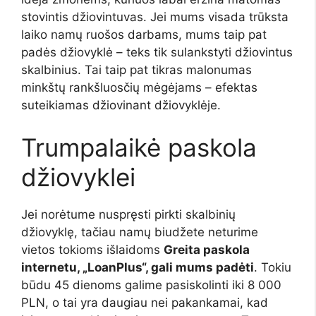
stovintis džiovintuvas. Jei mums visada trūksta
laiko namų ruošos darbams, mums taip pat
padės džiovyklė – teks tik sulankstyti džiovintus
skalbinius. Tai taip pat tikras malonumas
minkštų rankšluosčių mėgėjams – efektas
suteikiamas džiovinant džiovyklėje.
Trumpalaikė paskola
džiovyklei
Jei norėtume nuspręsti pirkti skalbinių
džiovyklę, tačiau namų biudžete neturime
vietos tokioms išlaidoms
Greita paskola
internetu, „LoanPlus“, gali mums padėti
. Tokiu
būdu 45 dienoms galime pasiskolinti iki 8 000
PLN, o tai yra daugiau nei pakankamai, kad