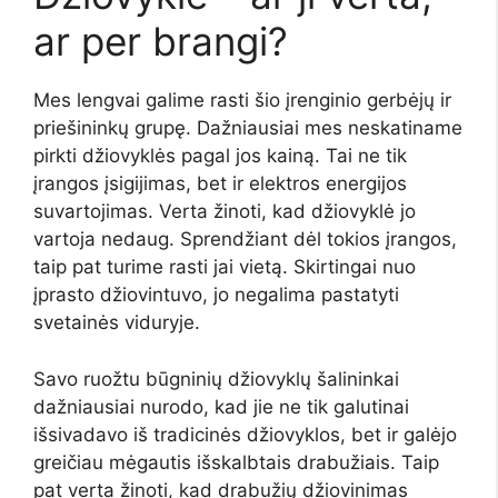
ar per brangi?
Mes lengvai galime rasti šio įrenginio gerbėjų ir
priešininkų grupę. Dažniausiai mes neskatiname
pirkti džiovyklės pagal jos kainą. Tai ne tik
įrangos įsigijimas, bet ir elektros energijos
suvartojimas. Verta žinoti, kad džiovyklė jo
vartoja nedaug. Sprendžiant dėl ​​tokios įrangos,
taip pat turime rasti jai vietą. Skirtingai nuo
įprasto džiovintuvo, jo negalima pastatyti
svetainės viduryje.
Savo ruožtu būgninių džiovyklų šalininkai
dažniausiai nurodo, kad jie ne tik galutinai
išsivadavo iš tradicinės džiovyklos, bet ir galėjo
greičiau mėgautis išskalbtais drabužiais. Taip
pat verta žinoti, kad drabužių džiovinimas