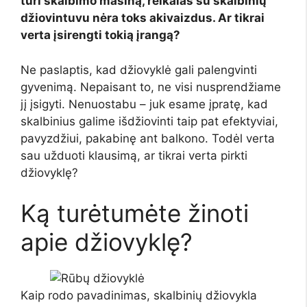
turi skalbimo mašiną, reikalas su skalbinių
džiovintuvu nėra toks akivaizdus. Ar tikrai
verta įsirengti tokią įrangą?
Ne paslaptis, kad džiovyklė gali palengvinti
gyvenimą. Nepaisant to, ne visi nusprendžiame
jį įsigyti. Nenuostabu – juk esame įpratę, kad
skalbinius galime išdžiovinti taip pat efektyviai,
pavyzdžiui, pakabinę ant balkono. Todėl verta
sau užduoti klausimą, ar tikrai verta pirkti
džiovyklę?
Ką turėtumėte žinoti
apie džiovyklę?
Kaip rodo pavadinimas, skalbinių džiovykla