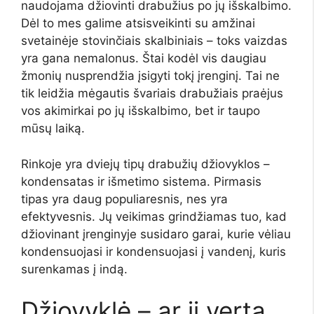
naudojama džiovinti drabužius po jų išskalbimo.
Dėl to mes galime atsisveikinti su amžinai
svetainėje stovinčiais skalbiniais – toks vaizdas
yra gana nemalonus. Štai kodėl vis daugiau
žmonių nusprendžia įsigyti tokį įrenginį. Tai ne
tik leidžia mėgautis švariais drabužiais praėjus
vos akimirkai po jų išskalbimo, bet ir taupo
mūsų laiką.
Rinkoje yra dviejų tipų drabužių džiovyklos –
kondensatas ir išmetimo sistema. Pirmasis
tipas yra daug populiaresnis, nes yra
efektyvesnis. Jų veikimas grindžiamas tuo, kad
džiovinant įrenginyje susidaro garai, kurie vėliau
kondensuojasi ir kondensuojasi į vandenį, kuris
surenkamas į indą.
Džiovyklė – ar ji verta,