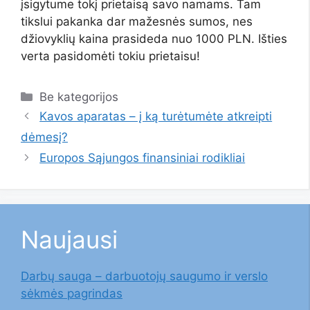
įsigytume tokį prietaisą savo namams. Tam
tikslui pakanka dar mažesnės sumos, nes
džiovyklių kaina prasideda nuo 1000 PLN. Išties
verta pasidomėti tokiu prietaisu!
Kategorijos
Be kategorijos
Kavos aparatas – į ką turėtumėte atkreipti
dėmesį?
Europos Sąjungos finansiniai rodikliai
Naujausi
Darbų sauga – darbuotojų saugumo ir verslo
sėkmės pagrindas