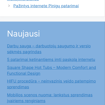
Pažintys internete Pinigų patarimai
Naujausi
Darbų sauga – darbuotojų saugumo ir verslo
sėkmės pagrindas
5 patarimai ketinantiems imti paskolą internetu
Square Shape Hot Tubs – Modern Comfort and
Functional Design
HIFU procedūra – neinvazinis veido patempimo
sprendimas
Mobilios scenos nuoma: lankstus sprendimas
įvairiems renginiams