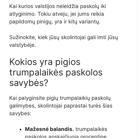
Kai kurios valstijos neleidžia paskolų iki
atlyginimo. Tokiu atveju, jei jums reikia
papildomų pinigų, yra ir kitų variantų.
Sužinokite, kiek jūsų skolintojai gali imti jūsų
valstybėje.
Kokios yra pigios
trumpalaikės paskolos
savybės?
Kai palyginsite pigių trumpalaikių paskolų
galimybes, skolintojai paprastai turės šias
savybes:
Mažesnė balandis.
trumpalaikės
paskolos apskaičiuoja procentinę