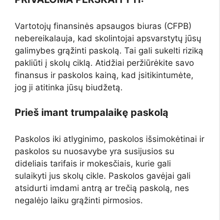
Vartotojų finansinės apsaugos biuras (CFPB)
nebereikalauja, kad skolintojai apsvarstytų jūsų
galimybes grąžinti paskolą. Tai gali sukelti riziką
pakliūti į skolų ciklą. Atidžiai peržiūrėkite savo
finansus ir paskolos kainą, kad įsitikintumėte,
jog ji atitinka jūsų biudžetą.
Prieš imant trumpalaikę paskolą
Paskolos iki atlyginimo, paskolos išsimokėtinai ir
paskolos su nuosavybe yra susijusios su
dideliais tarifais ir mokesčiais, kurie gali
sulaikyti jus skolų cikle. Paskolos gavėjai gali
atsidurti imdami antrą ar trečią paskolą, nes
negalėjo laiku grąžinti pirmosios.