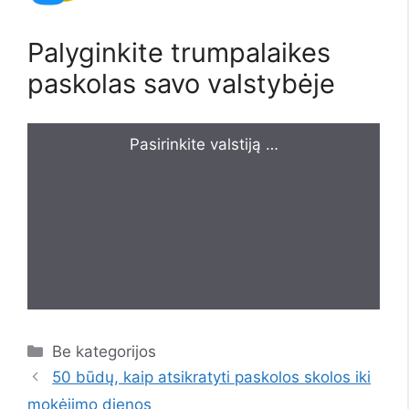
Palyginkite trumpalaikes
paskolas savo valstybėje
Pasirinkite valstiją …
Kategorijos
Be kategorijos
50 būdų, kaip atsikratyti paskolos skolos iki
mokėjimo dienos