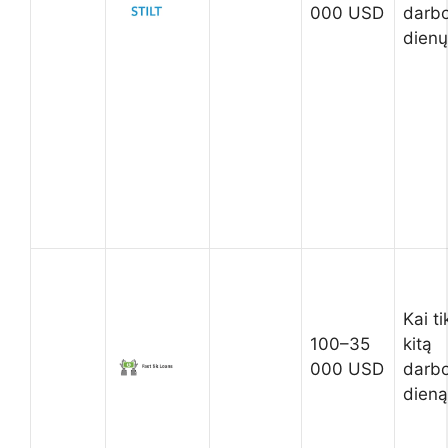
000 USD
darb
dienų
Kai ti
100–35
kitą
000 USD
darb
dieną