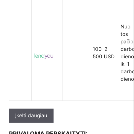
Nuo
tos
pačio
100–2
darb
500 USD
dieno
iki 1
darb
dieno
Įkelti daugiau
PRIVALOMA PERSKAITYTI: