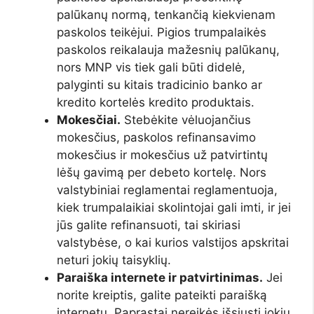
palūkanų normą, tenkančią kiekvienam
paskolos teikėjui. Pigios trumpalaikės
paskolos reikalauja mažesnių palūkanų,
nors MNP vis tiek gali būti didelė,
palyginti su kitais tradicinio banko ar
kredito kortelės kredito produktais.
Mokesčiai.
Stebėkite vėluojančius
mokesčius, paskolos refinansavimo
mokesčius ir mokesčius už patvirtintų
lėšų gavimą per debeto kortelę. Nors
valstybiniai reglamentai reglamentuoja,
kiek trumpalaikiai skolintojai gali imti, ir jei
jūs galite refinansuoti, tai skiriasi
valstybėse, o kai kurios valstijos apskritai
neturi jokių taisyklių.
Paraiška internete ir patvirtinimas.
Jei
norite kreiptis, galite pateikti paraišką
internetu. Paprastai nereikės išsiųsti jokių