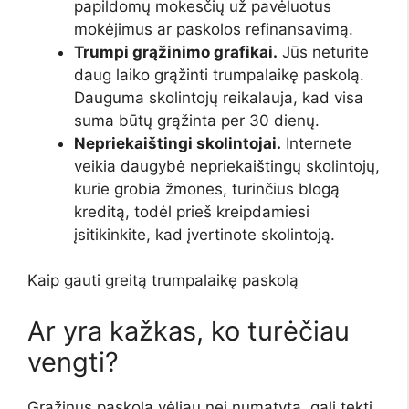
papildomų mokesčių už pavėluotus
mokėjimus ar paskolos refinansavimą.
Trumpi grąžinimo grafikai.
Jūs neturite
daug laiko grąžinti trumpalaikę paskolą.
Dauguma skolintojų reikalauja, kad visa
suma būtų grąžinta per 30 dienų.
Nepriekaištingi skolintojai.
Internete
veikia daugybė nepriekaištingų skolintojų,
kurie grobia žmones, turinčius blogą
kreditą, todėl prieš kreipdamiesi
įsitikinkite, kad įvertinote skolintoją.
Kaip gauti greitą trumpalaikę paskolą
Ar yra kažkas, ko turėčiau
vengti?
Grąžinus paskolą vėliau nei numatyta, gali tekti