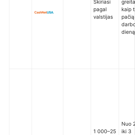
Skiriasi
greita
pagal
kaip 
valstijas
pačią
darb
dieną
Nuo 
1 000–25
iki 3