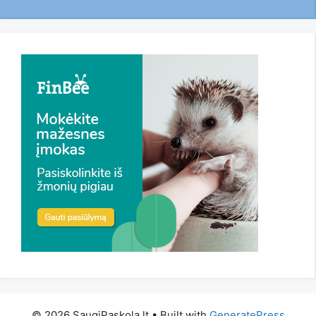
© 2026 SaugiPaskola.lt
• Built with
GeneratePress