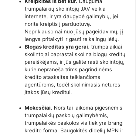
Kreipkitės iš bet kur.
Dauguma
trumpalaikių skolintojų JAV veikia
internete, ir yra daugybė galimybių, jei
norite kreiptis į parduotuvę.
Nepriklausomai nuo jūsų pageidavimų, jį
lengva pritaikyti ir gauti reikalingų lėšų.
Blogas kreditas yra gerai.
trumpalaikiai
skolintojai paprastai skolina blogų kreditų
pareiškėjams, ir jūs galite rasti skolintojų,
kurie nepraneša trims pagrindinėms
kredito ataskaitas teikiančioms
agentūroms, todėl skolinimasis neturės
įtakos jūsų kreditui.
Mokesčiai.
Nors tai laikoma pigesnėmis
trumpalaikių paskolų galimybėmis,
trumpalaikės paskolos vis tiek yra brangi
kredito forma. Saugokitės didelių MPN ir