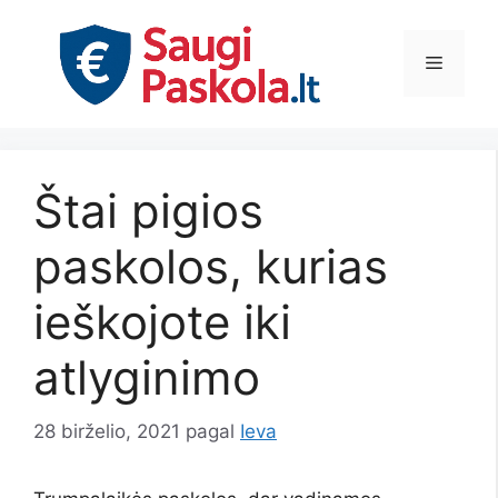
Pereiti
prie
Meniu
turinio
Štai pigios
paskolos, kurias
ieškojote iki
atlyginimo
28 birželio, 2021
pagal
Ieva