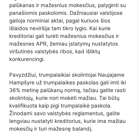
palūkanas ir mažesnius mokesčius, palyginti su
panašiomis paskolomis. Dažniausiai valstijose
galioja norminiai aktai, pagal kuriuos šios
išlaidos neviršija tam tikro lygio. Kai kurie
kreditoriai gali turėti mažesnius mokesčius ir
mažesnes APR, žemiau įstatymų nustatytos
viršutinės valstybės ribos, kad išliktų
konkurencingi.
Pavyzdžiui, trumpalaikiai skolintojai Naujajame
Hampšyre už trumpalaikes paskolas gali imti iki
36% metinę palūkanų normą, tačiau galite rasti
skolintojų, kurie nori mokėti mažiau. Tai būtų
kvalifikuota kaip pigi trumpalaikė paskola.
Žinodami savo valstybės reglamentus, galite
lengviau nustatyti kreditorius, kurie ima mažiau
mokesčių ir turi mažesnę balandį.