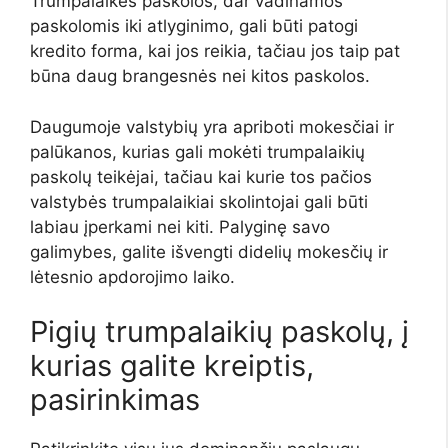
Trumpalaikės paskolos, dar vadinamos
paskolomis iki atlyginimo, gali būti patogi
kredito forma, kai jos reikia, tačiau jos taip pat
būna daug brangesnės nei kitos paskolos.
Daugumoje valstybių yra apriboti mokesčiai ir
palūkanos, kurias gali mokėti trumpalaikių
paskolų teikėjai, tačiau kai kurie tos pačios
valstybės trumpalaikiai skolintojai gali būti
labiau įperkami nei kiti. Palyginę savo
galimybes, galite išvengti didelių mokesčių ir
lėtesnio apdorojimo laiko.
Pigių trumpalaikių paskolų, į
kurias galite kreiptis,
pasirinkimas