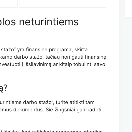
los neturintiems
stažo” yra finansinė programa, skirta
amo darbo stažo, tačiau nori gauti finansinę
estuoti į išsilavinimą ar kitaip tobulinti savo
ą?
intiems darbo stažo”, turite atitikti tam
eikiamus dokumentus. Šie žingsniai gali padėti
sitikinkite, kad atitinkate programos kriterijus.