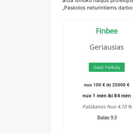
arba išmokti naujos profesijos
„Paskolos neturintiems darbo 
Finbee
Geriausias
Gauti Paskolą
nuo 100 € iki 25000 €
nuo 1 mėn iki 84 mėn
Palūkanos Nuo 4,10 %
Balas 9.3