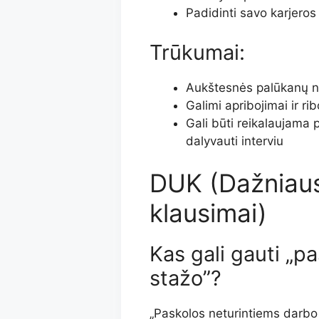
Padidinti savo karjeros
Trūkumai:
Aukštesnės palūkanų no
Galimi apribojimai ir r
Gali būti reikalaujama
dalyvauti interviu
DUK (Dažniaus
klausimai)
Kas gali gauti „p
stažo”?
„Paskolos neturintiems darbo 