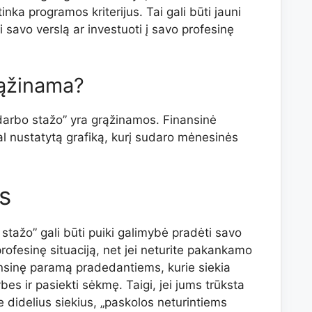
nka programos kriterijus. Tai gali būti jauni
i savo verslą ar investuoti į savo profesinę
rąžinama?
darbo stažo” yra grąžinamos. Finansinė
al nustatytą grafiką, kurį sudaro mėnesinės
s
stažo” gali būti puiki galimybė pradėti savo
profesinę situaciją, net jei neturite pakankamo
ansinę paramą pradedantiems, kurie siekia
bes ir pasiekti sėkmę. Taigi, jei jums trūksta
ite didelius siekius, „paskolos neturintiems