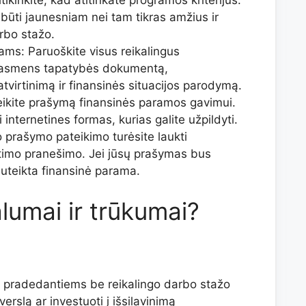
būti jaunesniam nei tam tikras amžius ir
rbo stažo.
ms: Paruoškite visus reikalingus
 asmens tapatybės dokumentą,
virtinimą ir finansinės situacijos parodymą.
eikite prašymą finansinės paramos gavimui.
nternetines formas, kurias galite užpildyti.
o prašymo pateikimo turėsite laukti
timo pranešimo. Jei jūsų prašymas bus
suteikta finansinė parama.
alumai ir trūkumai?
 pradedantiems be reikalingo darbo stažo
rslą ar investuoti į išsilavinimą