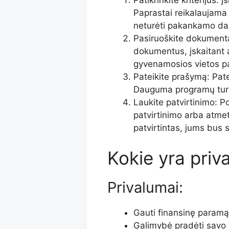
Paprastai reikalaujama 
neturėti pakankamo da
Pasiruoškite dokumenta
dokumentus, įskaitant
gyvenamosios vietos pat
Pateikite prašymą: Pat
Dauguma programų turi i
Laukite patvirtinimo: P
patvirtinimo arba atme
patvirtintas, jums bus 
Kokie yra priv
Privalumai:
Gauti finansinę paramą
Galimybė pradėti savo ve