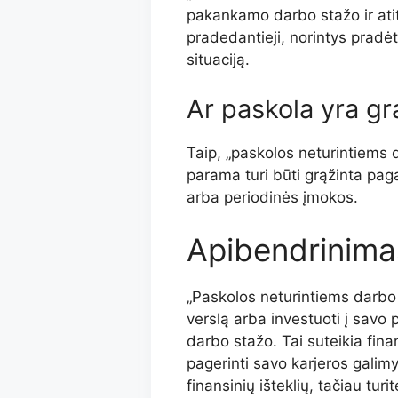
pakankamo darbo stažo ir atiti
pradedantieji, norintys pradėt
situaciją.
Ar paskola yra g
Taip, „paskolos neturintiems 
parama turi būti grąžinta pag
arba periodinės įmokos.
Apibendrinima
„Paskolos neturintiems darbo 
verslą arba investuoti į savo 
darbo stažo. Tai suteikia fin
pagerinti savo karjeros galimy
finansinių išteklių, tačiau tur