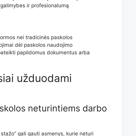
 galimybes ir profesionalumą
rmos nei tradicinės paskolos
ibojimai dėl paskolos naudojimo
 pateikti papildomus dokumentus arba
iai užduodami
askolos neturintiems darbo
stažo” gali gauti asmenys, kurie neturi