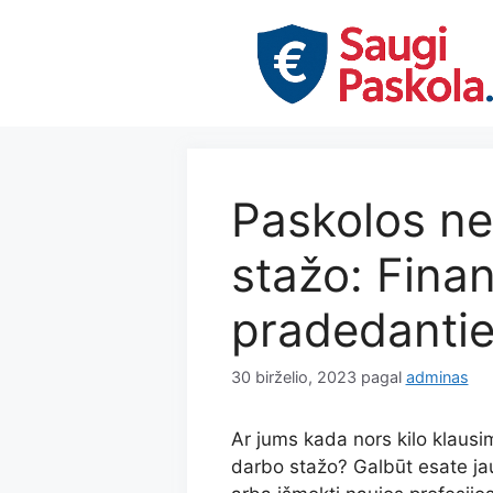
Pereiti
prie
turinio
Paskolos ne
stažo: Fina
pradedanti
30 birželio, 2023
pagal
adminas
Ar jums kada nors kilo klausim
darbo stažo? Galbūt esate jau