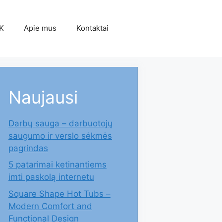
K
Apie mus
Kontaktai
Naujausi
Darbų sauga – darbuotojų
saugumo ir verslo sėkmės
pagrindas
5 patarimai ketinantiems
imti paskolą internetu
Square Shape Hot Tubs –
Modern Comfort and
Functional Design