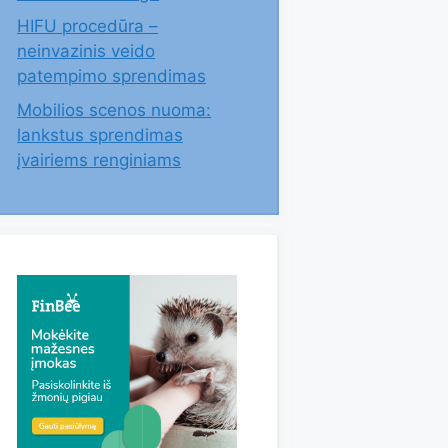
HIFU procedūra –
neinvazinis veido
patempimo sprendimas
Mobilios scenos nuoma:
lankstus sprendimas
įvairiems renginiams