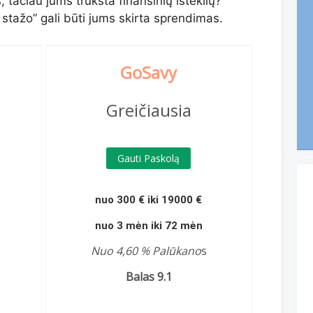
, tačiau jums trūksta finansinių išteklių?
stažo” gali būti jums skirta sprendimas.
G
oSavy
Greičiausia
Gauti Paskolą
nuo 300 € iki 19000 €
nuo 3 mėn iki 72 mėn
Nuo 4,60 % Palūkano
s
Balas 9.1